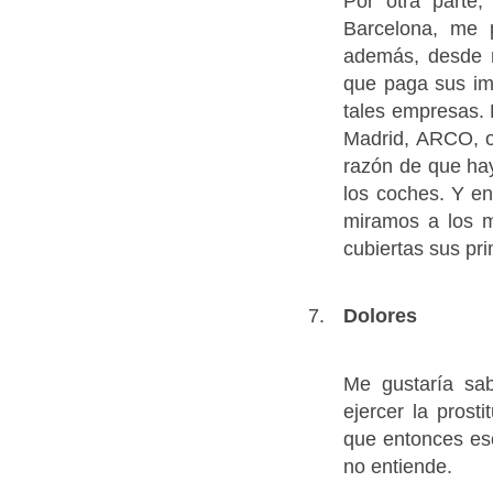
Por otra parte,
Barcelona, me 
además, desde m
que paga sus im
tales empresas. E
Madrid, ARCO, o 
razón de que hay
los coches. Y en
miramos a los m
cubiertas sus pr
Dolores
Me gustaría sab
ejercer la pros
que entonces esc
no entiende.