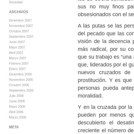
Sociedad
sus no muy finos pala
ARCHIVOS
obsesionados con el se
Diciembre 2007
A las putas se las pers
Noviembre 2007
Octubre 2007
del pecado que las co
Septiembre 2007
visión de la decencia 
Junio 2007
Mayo 2007
más radical, por su co
Abril 2007
que su trabajo es “una 
Marzo 2007
que, liderados por el g
Febrero 2007
Enero 2007
nuevos cruzados de l
Diciembre 2006
prostitución. Y es que
Noviembre 2006
Octubre 2006
personas pueda antep
Septiembre 2006
moralidad.
Julio 2006
Junio 2006
Y en la cruzada por la
Mayo 2006
Abril 2006
pueden por menos que
Marzo 2006
descubierto el desat
META
creciente el número de