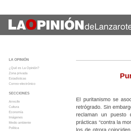
LA OPINIÓN
¿Qué es La Opinión?
Zona privada
Pur
Estadísticas
Correo-electrónico
SECCIONES
El puritanismo se aso
Arrecife
retrógrado. Sin embarg
Cultura
Economía
reclaman un puesto 
Imágenes
prácticas “contra la mo
Medio ambiente
Política
los de otrora coincide