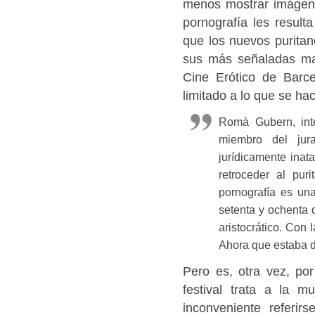
menos mostrar imágenes
pornografía les result
que los nuevos puritan
sus más señaladas man
Cine Erótico de Barc
limitado a lo que se hac
Romà Gubern, inte
miembro del jura
jurídicamente inat
retroceder al pur
pornografía es un
setenta y ochenta d
aristocrático. Con 
Ahora que estaba d
Pero es, otra vez, por
festival trata a la m
inconveniente referir