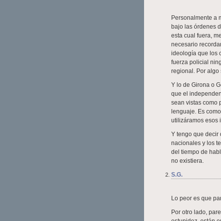
Personalmente a mí
bajo las órdenes d
esta cual fuera, me
necesario recordar
ideología que los
fuerza policial ni
regional. Por algo
Y lo de Girona o G
que el independen
sean vistas como p
lenguaje. Es como
utilizáramos esos
Y tengo que decir 
nacionales y los te
del tiempo de habl
no existiera.
S.G.
Lo peor es que par
Por otro lado, par