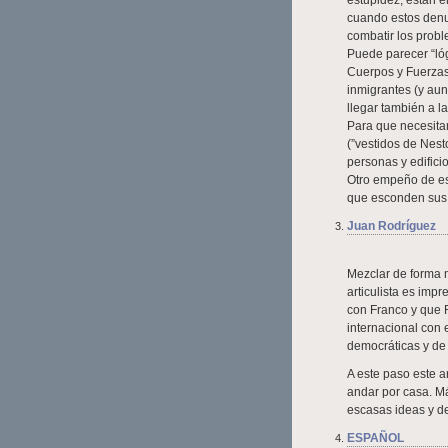
estupidez, están e
cuando estos denun
combatir los probl
Puede parecer “ló
Cuerpos y Fuerzas
inmigrantes (y au
llegar también a la 
Para que necesit
(”vestidos de Nesto
personas y edifici
Otro empeño de est
que esconden sus 
Juan Rodríguez
Mezclar de forma 
articulista es imp
con Franco y que R
internacional con 
democráticas y de
A este paso este a
andar por casa. Má
escasas ideas y de
ESPAÑOL