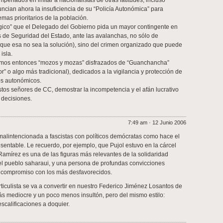
mpeñados en imitar a nacionalistas de otras latitudes, incluso
cian ahora la insuficiencia de su “Policía Autonómica” para
emas prioritarios de la población.
gico” que el Delegado del Gobierno pida un mayor contingente en
 de Seguridad del Estado, ante las avalanchas, no sólo de
nque esa no sea la solución), sino del crimen organizado que puede
isla.
amos entonces “mozos y mozas” disfrazados de “Guanchancha”
r” o algo más tradicional), dedicados a la vigilancia y protección de
os autonómicos.
os señores de CC, demostrar la incompetencia y el afán lucrativo
decisiones.
7:49 am · 12 Junio 2006
malintencionada a fascistas con políticos demócratas como hace el
resentable. Le recuerdo, por ejemplo, que Pujol estuvo en la cárcel
amírez es una de las figuras más relevantes de la solidaridad
el pueblo saharaui, y una persona de profundas convicciones
 compromiso con los más desfavorecidos.
rticulista se va a convertir en nuestro Federico Jiménez Losantos de
s mediocre y un poco menos insultón, pero del mismo estilo:
scalificaciones a doquier.