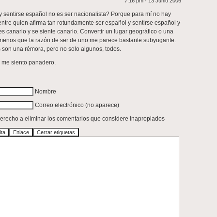
7:16 pm · 13 Junio 2006
 sentirse español no es ser nacionalista? Porque para mí no hay
ntre quien afirma tan rotundamente ser español y sentirse español y
es canario y se siente canario. Convertir un lugar geográfico o una
enos que la razón de ser de uno me parece bastante subyugante.
 son una rémora, pero no solo algunos, todos.
 me siento panadero.
Nombre
Correo electrónico (no aparece)
 derecho a eliminar los comentarios que considere inapropiados