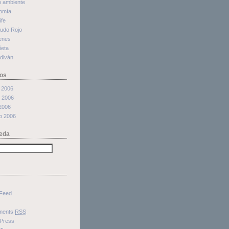
o ambiente
omía
ife
cudo Rojo
enes
ñeta
 diván
os
 2006
 2006
 2006
o 2006
eda
Feed
ments
RSS
Press