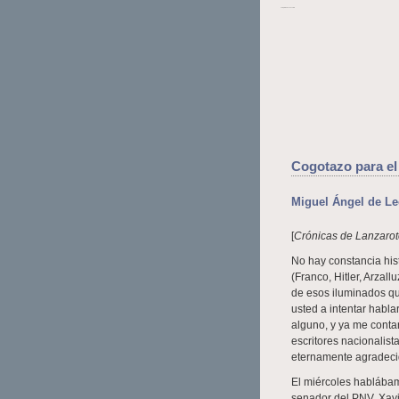
La Opinión de Lanzarote
Cogotazo para el
Miguel Ángel de L
[
Crónicas de Lanzaro
No hay constancia hist
(Franco, Hitler, Arzal
de esos iluminados qu
usted a intentar habla
alguno, y ya me conta
escritores nacionalis
eternamente agradecid
El miércoles hablába
senador del PNV, Xavi