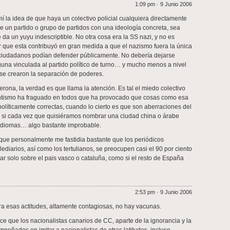
1:09 pm · 9 Junio 2006
 la idea de que haya un colectivo policial cualquiera directamente
e un partido o grupo de partidos con una ideología concreta, sea
 da un yuyu indescriptible. No otra cosa era la SS nazi, y no es
 que esta contribuyó en gran medida a que el nazismo fuera la única
 ciudadanos podían defender públicamente. No debería dejarse
nguna vinculada al partido político de turno… y mucho menos a nivel
 se crearon la separación de poderes.
erona, la verdad es que llama la atención. Es tal el miedo colectivo
tismo ha fraguado en todos que ha provocado que cosas como esa
olíticamente correctas, cuando lo cierto es que son aberraciones del
 si cada vez que quisiéramos nombrar una ciudad china o árabe
 idiomas… algo bastante improbable.
que personalmente me fastidia bastante que los periódicos
lediarios, así como los tertulianos, se preocupen casi el 90 por ciento
ar solo sobre el pais vasco o cataluña, como si el resto de España
2:53 pm · 9 Junio 2006
a esas actitudes, altamente contagiosas, no hay vacunas.
ece que los nacionalistas canarios de CC, aparte de la ignorancia y la