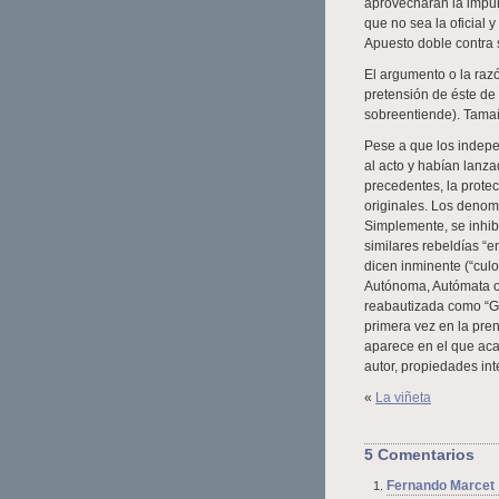
aprovecharán la impun
que no sea la oficial 
Apuesto doble contra s
El argumento o la razó
pretensión de éste de 
sobreentiende). Tamañ
Pese a que los indepe
al acto y habían lanza
precedentes, la protec
originales. Los denom
Simplemente, se inhib
similares rebeldías “e
dicen inminente (“culo
Autónoma, Autómata o 
reabautizada como “G
primera vez en la pren
aparece en el que aca
autor, propiedades inte
«
La viñeta
5 Comentarios
Fernando Marcet