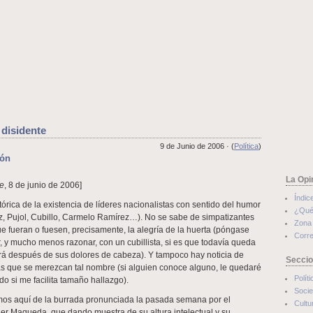
 disidente
9 de Junio de 2006 · (
Política
)
eón
La Opi
te
, 8 de junio de 2006]
Índic
órica de la existencia de líderes nacionalistas con sentido del humor
¿Qué
luz, Pujol, Cubillo, Carmelo Ramírez…). No se sabe de simpatizantes
Zona 
e fueran o fuesen, precisamente, la alegría de la huerta (póngase
Corre
r, y mucho menos razonar, con un cubillista, si es que todavía queda
rá después de sus dolores de cabeza). Y tampoco hay noticia de
Secci
tas que se merezcan tal nombre (si alguien conoce alguno, le quedaré
Políti
o si me facilita tamaño hallazgo).
Soci
mos aquí de la burrada pronunciada la pasada semana por el
Cultu
er Maqueda, que dando muestra de su altura intelectual y su