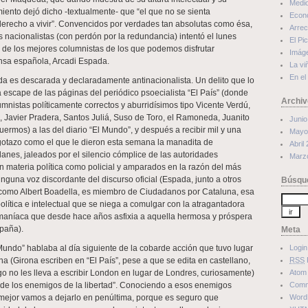
Medi
ento dejó dicho -textualmente- que “el que no se sienta
Econ
 derecho a vivir”. Convencidos por verdades tan absolutas como ésa,
Arrec
 nacionalistas (con perdón por la redundancia) intentó el lunes
El Pi
o de los mejores columnistas de los que podemos disfrutar
Imág
nsa española, Arcadi Espada.
La vi
En el
a es descarada y declaradamente antinacionalista. Un delito que lo
r a escape de las páginas del periódico psoecialista “El País” (donde
Archiv
mnistas políticamente correctos y aburridísimos tipo Vicente Verdú,
 Javier Pradera, Santos Juliá, Suso de Toro, el Ramoneda, Juanito
Junio
muermos) a las del diario “El Mundo”, y después a recibir mil y una
Mayo
otazo como el que le dieron esta semana la manadita de
Abril
anes, jaleados por el silencio cómplice de las autoridades
Marz
n materia política como policial y amparados en la razón del más
nguna voz discordante del discurso oficial (Espada, junto a otros
Búsqu
 como Albert Boadella, es miembro de Ciudadanos por Cataluna, esa
olítica e intelectual que se niega a comulgar con la atragantadora
maníaca que desde hace años asfixia a aquella hermosa y próspera
spaña).
Meta
l Mundo” hablaba al día siguiente de la cobarde acción que tuvo lugar
Login
a (Girona escriben en “El País”, pese a que se edita en castellano,
RSS
o no les lleva a escribir London en lugar de Londres, curiosamente)
Atom
n de los enemigos de la libertad”. Conociendo a esos enemigos
Com
 mejor vamos a dejarlo en penúltima, porque es seguro que
Word