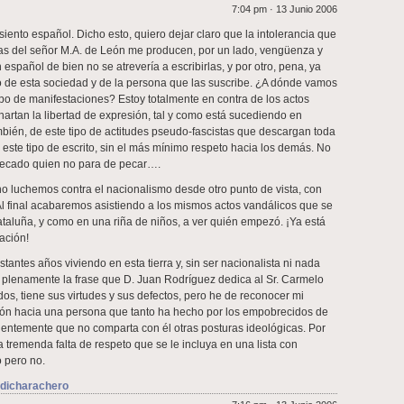
7:04 pm · 13 Junio 2006
iento español. Dicho esto, quiero dejar claro que la intolerancia que
ras del señor M.A. de León me producen, por un lado, vengüenza y
español de bien no se atrevería a escribirlas, y por otro, pena, ya
 de esta sociedad y de la persona que las suscribe. ¿A dónde vamos
tipo de manifestaciones? Estoy totalmente en contra de los actos
artan la libertad de expresión, tal y como está sucediendo en
bién, de este tipo de actitudes pseudo-fascistas que descargan toda
este tipo de escrito, sin el más mínimo respeto hacia los demás. No
ecado quien no para de pecar….
o luchemos contra el nacionalismo desde otro punto de vista, con
 Al final acabaremos asistiendo a los mismos actos vandálicos que se
taluña, y como en una riña de niños, a ver quién empezó. ¡Ya está
pación!
astantes años viviendo en esta tierra y, sin ser nacionalista ni nada
 plenamente la frase que D. Juan Rodríguez dedica al Sr. Carmelo
s, tiene sus virtudes y sus defectos, pero he de reconocer mi
ión hacia una persona que tanto ha hecho por los empobrecidos de
dientemente que no comparta con él otras posturas ideológicas. Por
tremenda falta de respeto que se le incluya en una lista con
o pero no.
 dicharachero