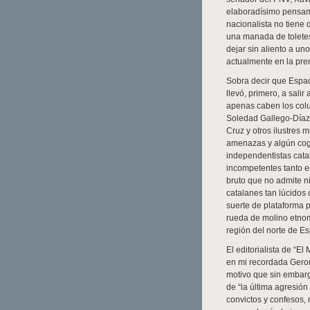
elaboradísimo pensami
nacionalista no tiene
una manada de toletes
dejar sin aliento a un
actualmente en la pre
Sobra decir que Espad
llevó, primero, a sali
apenas caben los colu
Soledad Gallego-Díaz,
Cruz y otros ilustres 
amenazas y algún cog
independentistas catal
incompetentes tanto e
bruto que no admite ni
catalanes tan lúcidos
suerte de plataforma p
rueda de molino etno
región del norte de E
El editorialista de “E
en mi recordada Geron
motivo que sin embarg
de “la última agresió
convictos y confesos,