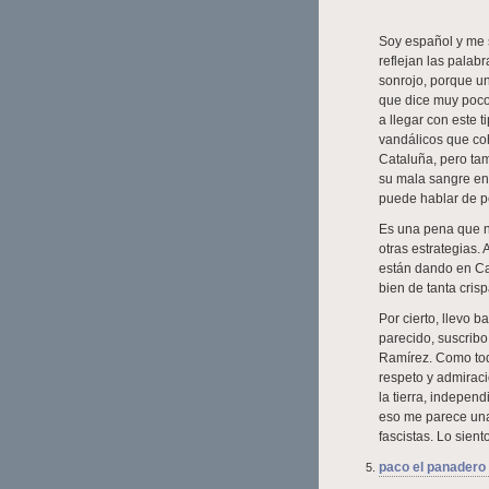
Soy español y me s
reflejan las palab
sonrojo, porque un 
que dice muy poco
a llegar con este 
vandálicos que coh
Cataluña, pero tam
su mala sangre en 
puede hablar de p
Es una pena que n
otras estrategias.
están dando en Ca
bien de tanta cris
Por cierto, llevo b
parecido, suscribo
Ramírez. Como todo
respeto y admirac
la tierra, indepen
eso me parece una 
fascistas. Lo sient
paco el panadero