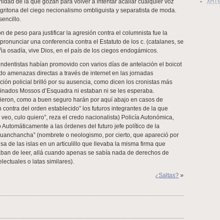
idad de la que gozan para volver a intentar acallar cualquier voz
XHT
y gritona del ciego necionalismo ombliguista y separatista de moda.
encillo.
n de peso para justificar la agresión contra el columnista fue la
pronunciar una conferencia contra el Estatuto de los c. (catalanes, se
a osadía, vive Dios, en el país de los ciegos endogámicos.
ndentistas habían promovido con varios días de antelación el boicot
do amenazas directas a través de internet en las jornadas
ción policial brilló por su ausencia, como dicen los cronistas más
inados Mossos d’Esquadra ni estaban ni se les esperaba.
ieron, como a buen seguro harán por aquí abajo en casos de
n contra del orden establecido” los futuros integrantes de la que
 veo, culo quiero”, reza el credo nacionalista) Policía Autonómica,
Automáticamente a las órdenes del futuro jefe político de la
uanchancha” (nombrete o neologismo, por cierto, que apareció por
sa de las islas en un articulillo que llevaba la misma firma que
ban de leer, allá cuando apenas se sabía nada de derechos de
lectuales o latas similares).
¿Saltas?
»