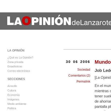
LA OPINIÓN
¿Qué es La Opinión?
Mundo 
30 06 2006
Zona privada
Estadísticas
Sociedad
Job Le
Correo-electrónico
Comentarios (2)
[
La Opinió
SECCIONES
Permalink
En el mun
Arrecife
mientras o
Cultura
Economía
tener suel
Imágenes
de ahorrar
Medio ambiente
pantalla p
Política