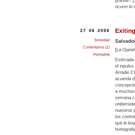
grande? ¿
ocurre lo
Exitin
27 06 2006
Sociedad
Salvado
Comentarios (2)
[
La Opinió
Permalink
Estimada R
el inpuls
Arradio Cl
acuerda de
concepción
a muchos 
semana cu
unibersid
nuestros 
los contro
que le boy
hortograf