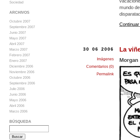
vacaciones
Sociedad
mundo de v
ARCHIVOS
disparatad
Octubre 2007
Continuar
Septiembre 2007
Junio 2007
Mayo 2007
Abril 2007
La viñ
30 06 2006
Marzo 2007
Febrero 2007
Imágenes
Morgan
Enero 2007
Diciembre 2006
Comentarios (0)
Noviembre 2006
Permalink
Octubre 2006
Septiembre 2006
Julio 2006
Junio 2006
Mayo 2006
Abril 2006
Marzo 2006
BÚSQUEDA