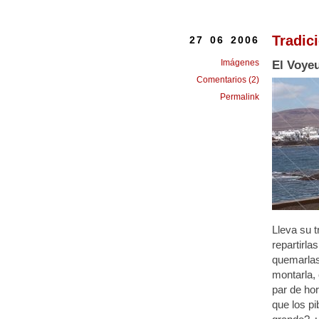
Tradic
27 06 2006
Imágenes
El Voye
Comentarios (2)
Permalink
Lleva su 
repartirla
quemarlas;
montarla,
par de ho
que los pi