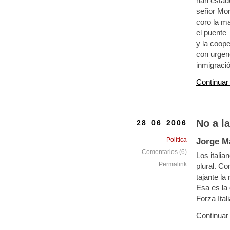
han estado
señor Mora
coro la ma
el puente 
y la coope
con urgen
inmigraci
Continuar
No a la
28 06 2006
Política
Jorge M
Comentarios (6)
Los italia
Permalink
plural. C
tajante la
Esa es la 
Forza Itali
Continuar