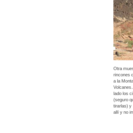
Otra mues
rincones 
a la Monta
Volcanes…
lado los c
(seguro qu
tirarlas) 
allí y no 