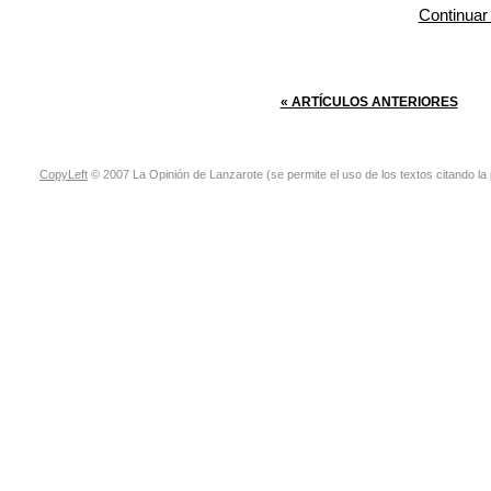
Continuar
« ARTÍCULOS ANTERIORES
CopyLeft
© 2007 La Opinión de Lanzarote (se permite el uso de los textos citando la