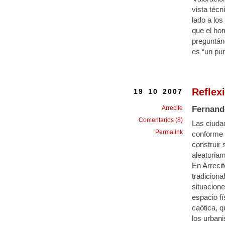
vista técn
lado a los
que el hom
preguntánd
es “un pun
Reflex
19 10 2007
Arrecife
Fernand
Comentarios (8)
Las ciuda
Permalink
conforme a
construir
aleatoriam
En Arrecif
tradicion
situacion
espacio fí
caótica, 
los urbani