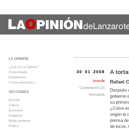
LA OPINIÓN
¿Qué es La Opinión?
A torta
30 01 2008
Zona privada
Estadísticas
Arrecife
Rafael 
Correo-electrónico
Comentarios (3)
Después d
SECCIONES
Permalink
gobierno 
Arrecife
su primera
Cultura
¿Cómo est
Economía
según la c
Imágenes
prensa de
Medio ambiente
de locos.
Política