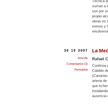
Técnica de
suman a l
son por s
propio alc
obras es t
meses y h
resolvers
La Med
30 10 2007
Arrecife
Rafael 
Comentarios (3)
Continúa e
Permalink
Cabildo de
(
Canarias
arteria de
que echen 
instalando
ausencia d