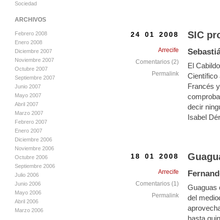
Sociedad
ARCHIVOS
SIC pr
24 01 2008
Febrero 2008
Enero 2008
Arrecife
Sebasti
Diciembre 2007
Noviembre 2007
Comentarios (2)
El Cabildo
Octubre 2007
Permalink
Científico
Septiembre 2007
Francés y
Junio 2007
comprobad
Mayo 2007
Abril 2007
decir ning
Marzo 2007
Isabel Dé
Febrero 2007
Enero 2007
Diciembre 2006
Noviembre 2006
Guagua
18 01 2008
Octubre 2006
Septiembre 2006
Arrecife
Fernand
Julio 2006
Comentarios (1)
Junio 2006
Guaguas de
Mayo 2006
Permalink
del mediod
Abril 2006
aprovecha
Marzo 2006
hasta quin