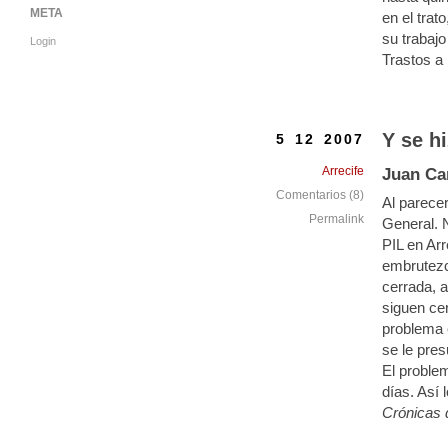
META
en el trat
su trabaj
Login
Trastos a 
Y se hi
5 12 2007
Arrecife
Juan Ca
Comentarios (8)
Al parece
Permalink
General. N
PIL en Arr
embrutezc
cerrada, 
siguen ce
problema 
se le pre
El proble
días. Así 
Crónicas 