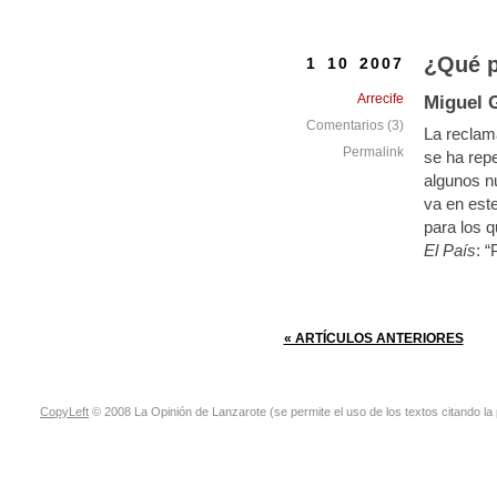
¿Qué p
1 10 2007
Arrecife
Miguel 
Comentarios (3)
La reclam
Permalink
se ha repe
algunos n
va en est
para los q
El País
: 
« ARTÍCULOS ANTERIORES
CopyLeft
© 2008 La Opinión de Lanzarote (se permite el uso de los textos citando la