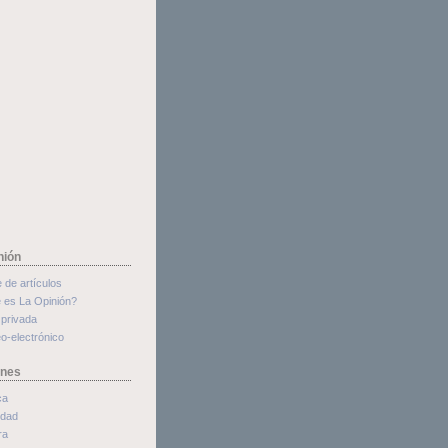
nión
e de artículos
 es La Opinión?
privada
o-electrónico
ones
ca
edad
ra