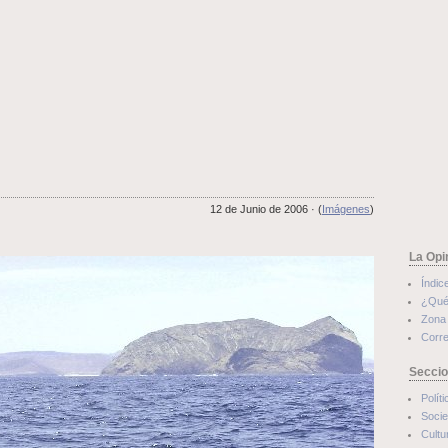
12 de Junio de 2006 · (
Imágenes
)
La Opi
Índic
¿Qué
Zona 
Corre
Secci
Políti
Soci
Cultu