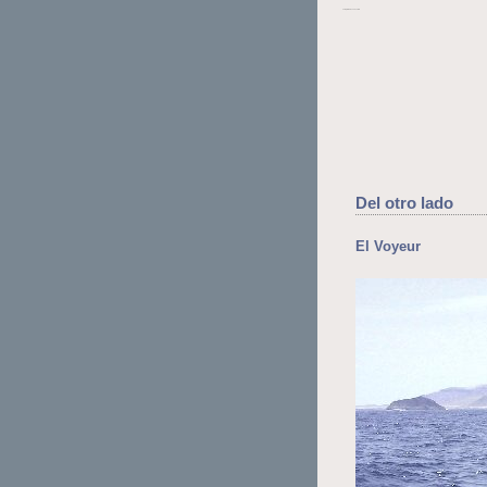
La Opinión de Lanzarote
Del otro lado
El Voyeur