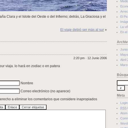
Medi
Econ
Arrec
ña Clara y el Islote del Oeste o del Infierno; detrás, La Graciosa y el
El Pi
Imág
La vi
El viaje debió ser más al sur
»
En el
Archiv
Junio
Mayo
2:20 pm · 12 Junio 2006
Abril
Marz
eur viaja. lo hará en zodiac o en patera
Búsqu
Nombre
Correo electrónico (no aparece)
Meta
 derecho a eliminar los comentarios que considere inapropiados
Login
RSS
Atom
Com
Word