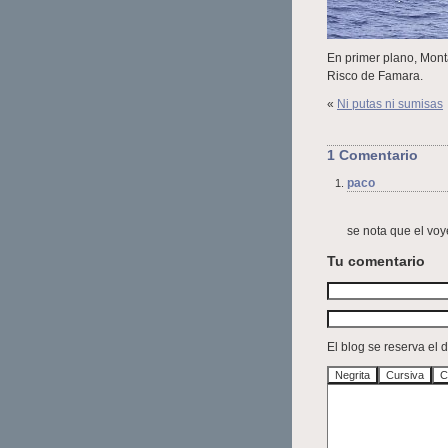
En primer plano, Monta
Risco de Famara.
«
Ni putas ni sumisas
1 Comentario
paco
se nota que el voy
Tu comentario
El blog se reserva el