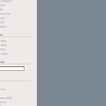
o ambiente
omía
ife
cudo Rojo
enes
ñeta
 diván
os
 2006
 2006
 2006
o 2006
eda
Feed
ments
RSS
Press