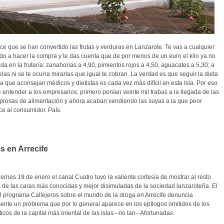
e que se han convertido las frutas y verduras en Lanzarote. Te vas a cualquier
o a hacer la compra y te das cuenta que de por menos de un euro el kilo ya no
a en la frutería: zanahorias a 4,90, pimientos rojos a 4,50, aguacates a 5,30; a
las ni se te ocurra mirarlas que igual te cobran. La verdad es que seguir la dieta
 que aconsejan médicos y dietistas es cada vez más difícil en esta Isla. Por eso
entender a los empresarios: primero ponían veinte mil trabas a la llegada de las
resas de alimentación y ahora acaban vendiendo las suyas a la que peor
ce al consumidor. País.
s en Arrecife
z
ernes 19 de enero el canal Cuatro tuvo la valiente cortesía de mostrar al resto
a de las caras más conocidas y mejor disimuladas de la sociedad lanzaroteña. El
el programa Callejeros sobre el mundo de la droga en Arrecife denuncia
mente un problema que por lo general aparece en los epílogos omitidos de los
ísticos de la capital más oriental de las islas –no tan– Afortunadas.