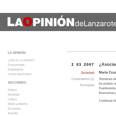
LA OPINIÓN
¿Qué es La Opinión?
¿Asociac
2 03 2007
Zona privada
Estadísticas
María Cru
Sociedad
Correo-electrónico
Semanas atrá
Comentarios (2)
SECCIONES
he podido r
Permalink
Fuerteventu
Política
financieras 
Sociedad
Cultura
Continuar l
Medio ambiente
Economía
Arrecife