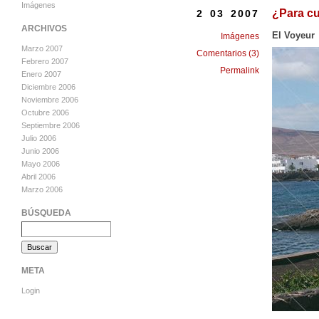
Imágenes
¿Para c
2 03 2007
ARCHIVOS
El Voyeur
Imágenes
Marzo 2007
Comentarios (3)
Febrero 2007
Permalink
Enero 2007
Diciembre 2006
Noviembre 2006
Octubre 2006
Septiembre 2006
Julio 2006
Junio 2006
Mayo 2006
Abril 2006
Marzo 2006
BÚSQUEDA
META
Login