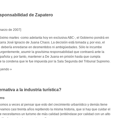
sponsabilidad de Zapatero
 marzo de 2007]
róximo martes -como adelanta hoy en exclusiva ABC-, el Gobierno pondrá en
etarra José Ignacio de Juana Chaos. La decisión está tomada y, por eso, el
o debería enredarse en desmentidos ni ambigüedades. Sólo le incumbe
 urgentemente, asumir la gravísima responsabilidad que contraerá ante la
pañola y, por tanto, mantener a De Juana en prisión hasta que cumpla
e la condena que le fue impuesta por la Sala Segunda del Tribunal Supremo.
eyendo »
rnativa a la industria turística?
rro
somos a veces al pensar que esto del crecimiento urbanístico y demás tiene
vamos casi treinta años repitiendo la misma historia, que si hay que cuidar el
que necesitamos un turismo de más calidad (entiéndase por calidad con un alto