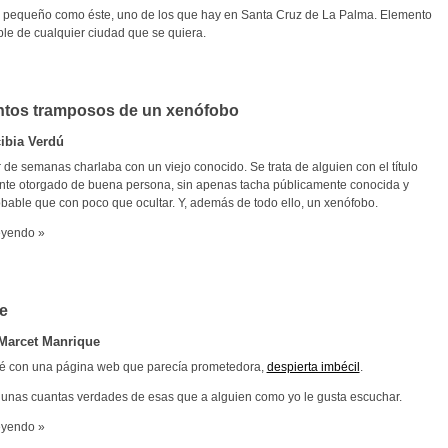
pequeño como éste, uno de los que hay en Santa Cruz de La Palma. Elemento
ble de cualquier ciudad que se quiera.
tos tramposos de un xenófobo
ibia Verdú
de semanas charlaba con un viejo conocido. Se trata de alguien con el título
e otorgado de buena persona, sin apenas tacha públicamente conocida y
obable que con poco que ocultar. Y, además de todo ello, un xenófobo.
eyendo »
e
Marcet Manrique
é con una página web que parecía prometedora,
despierta imbécil
.
 unas cuantas verdades de esas que a alguien como yo le gusta escuchar.
eyendo »