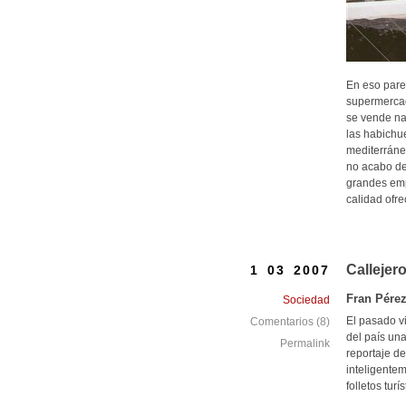
En eso parec
supermercad
se vende nad
las habichue
mediterránea
no acabo de 
grandes emp
calidad ofre
Callejero
1 03 2007
Fran Pére
Sociedad
El pasado vi
Comentarios (8)
del país un
Permalink
reportaje d
inteligente
folletos tur