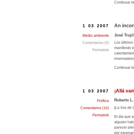
Continuar l
An incon
1 03 2007
José Trujil
Medio ambiente
Los últimos 
Comentarios (5)
manifiesto 
Permalink
calentamien
invernadero 
Continuar l
¡Allá va
1 03 2007
Roberto L.
Política
[
La Voz de G
Comentarios (10)
Permalink
El día que s
alguien hab
parecer ple
por escenar