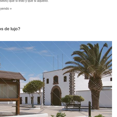
itivo) que si esto y que si aquello.
eyendo »
os de lujo?