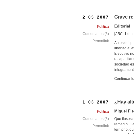
Grave re
2 03 2007
Editorial
Política
[
ABC
, 1 de
Comentarios (8)
Permalink
Antes del p
libertad al 
Ejecutivo n
recapacitar
sociedad es
íntegrament
Continuar l
¿Hay alte
1 03 2007
Miguel Fie
Política
Qué ilusos 
Comentarios (3)
remedio. Lle
Permalink
territorio, 