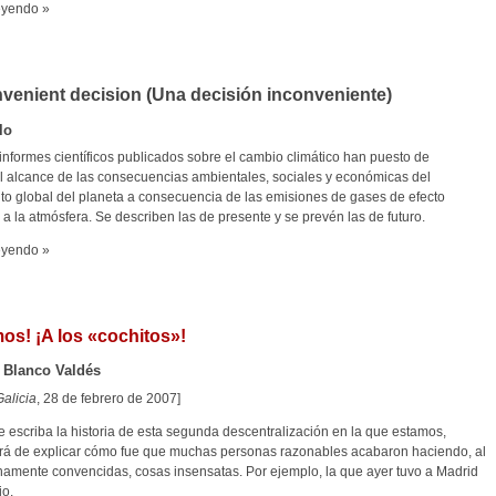
eyendo »
venient decision (Una decisión inconveniente)
lo
informes científicos publicados sobre el cambio climático han puesto de
el alcance de las consecuencias ambientales, sociales y económicas del
to global del planeta a consecuencia de las emisiones de gases de efecto
a la atmósfera. Se describen las de presente y se prevén las de futuro.
eyendo »
mos! ¡A los «cochitos»!
 Blanco Valdés
alicia
, 28 de febrero de 2007]
e escriba la historia de esta segunda descentralización en la que estamos,
rá de explicar cómo fue que muchas personas razonables acabaron haciendo, al
namente convencidas, cosas insensatas. Por ejemplo, la que ayer tuvo a Madrid
io.