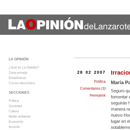
LA OPINIÓN
¿Qué es La Opinión?
Irracio
28 02 2007
Zona privada
Estadísticas
Política
María Pa
Correo-electrónico
Comentarios (3)
Seguro que
SECCIONES
Permalink
fomentar e
Política
seguirán h
Sociedad
manera rac
Cultura
nuevo Hosp
Medio ambiente
lugar en e
Economía
notablemen
Arrecife