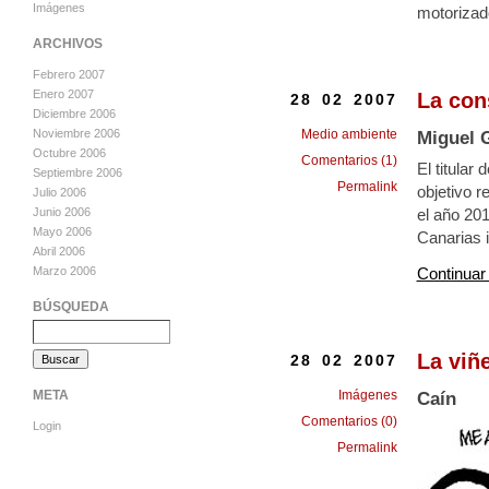
Imágenes
motorizado
ARCHIVOS
Febrero 2007
Enero 2007
La con
28 02 2007
Diciembre 2006
Noviembre 2006
Medio ambiente
Miguel 
Octubre 2006
Comentarios (1)
El titular
Septiembre 2006
Permalink
objetivo r
Julio 2006
el año 201
Junio 2006
Mayo 2006
Canarias i
Abril 2006
Continuar
Marzo 2006
BÚSQUEDA
La viñ
28 02 2007
Imágenes
META
Caín
Comentarios (0)
Login
Permalink