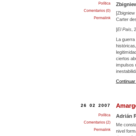
Política
Zbignie
Comentarios (0)
[Zbigniew
Permalink
Carter de
[
El País
, 
La guerra
históricas
legitimida
ciertos a
impulsos m
inestabili
Continuar
Amargo
26 02 2007
Política
Adrián 
Comentarios (2)
Me consta 
Permalink
nivel form