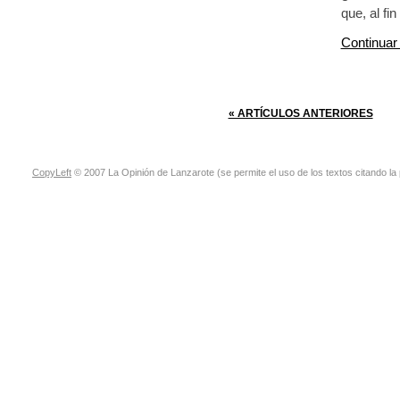
que, al fi
Continuar
« ARTÍCULOS ANTERIORES
CopyLeft
© 2007 La Opinión de Lanzarote (se permite el uso de los textos citando la