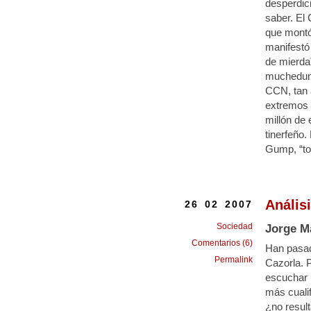
desperdici
saber. El 
que montó 
manifestó 
de mierda”
muchedumb
CCN, tan 
extremos 
millón de 
tinerfeño.
Gump, “ton
Anális
26 02 2007
Sociedad
Jorge M
Comentarios (6)
Han pasad
Permalink
Cazorla. 
escuchar u
más cuali
¿no resul