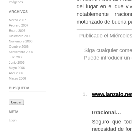
Imágenes
del lugar en el que vi
ARCHIVOS
notablemente irracio
Marzo 2007
motorizado de buena par
Febrero 2007
Enero 2007
Publicado el Miércoles
Diciembre 2006
Noviembre 2006
Octubre 2006
Siga cualquier come
Septiembre 2006
Puede
introducir un
Julio 2006
Junio 2006
Mayo 2006
Abril 2006
Marzo 2006
BÚSQUEDA
www.lanzalo.ne
Irracional…
META
Login
Seguro que todo
necesidad de fom