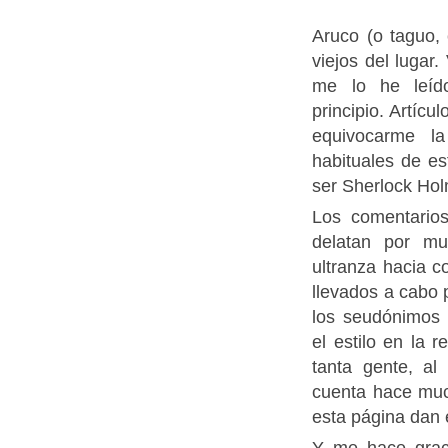
Aruco (o taguo,
viejos del lugar
me lo he leído
principio. Artíc
equivocarme l
habituales de es
ser Sherlock Hol
Los comentarios
delatan por mu
ultranza hacia c
llevados a cabo 
los seudónimos u
el estilo en la 
tanta gente, a
cuenta hace muc
esta página dan 
Y me hace grac