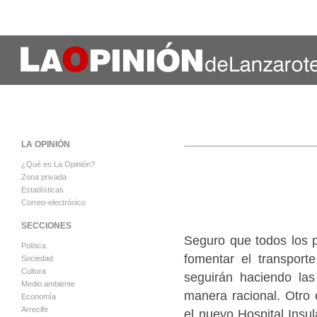
LA OPINIÓN
¿Qué es La Opinión?
Zona privada
Estadísticas
Correo-electrónico
SECCIONES
Seguro que todos los p
Política
fomentar el transport
Sociedad
Cultura
seguirán haciendo las
Medio ambiente
manera racional. Otro 
Economía
Arrecife
el nuevo Hospital Insul