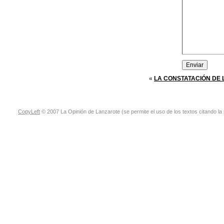
«
LA CONSTATACIÓN DE
CopyLeft
© 2007 La Opinión de Lanzarote (se permite el uso de los textos citando la