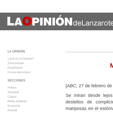
LA OPINIÓN
¿Qué es La Opinión?
Zona privada
Estadísticas
Correo-electrónico
SECCIONES
[
ABC
, 27 de febrero de
Política
Sociedad
Se miran desde lejos
Cultura
destellos de complic
Medio ambiente
Economía
mariposas en el estóma
Arrecife