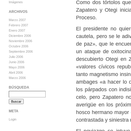
Como dos tórtolos que
Imágenes
Zapatero y Otegi inic
ARCHIVOS
Proceso.
Marzo 2007
Febrero 2007
El presidente no quie
Enero 2007
cautela, pero se le ad
Diciembre 2006
Noviembre 2006
de paz», que le encue
Octubre 2006
un ataque de oxitocin
Septiembre 2006
Julio 2006
descubierto Otegi en 
Junio 2006
«valores cívicos repub
Mayo 2006
Abril 2006
tanto magnetismo insin
Marzo 2006
ambages «a hacer lo q
BÚSQUEDA
los párpados con indi
celo, pero Zapatero n
averigüe en los próxim
hosco hermano mayor de
META
contrastada y siniestra 
Login
El noviazgo se intuye