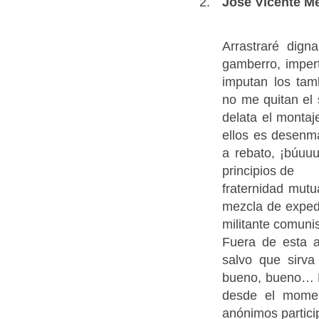
José Vicente M
Arrastraré dign
gamberro, imper
imputan los tam
no me quitan el
delata el monta
ellos es desenm
a rebato, ¡búuu
principios de
fraternidad mutua
mezcla de expedi
militante comunis
Fuera de esta 
salvo que sirva
bueno, bueno… H
desde el mome
anónimos partici