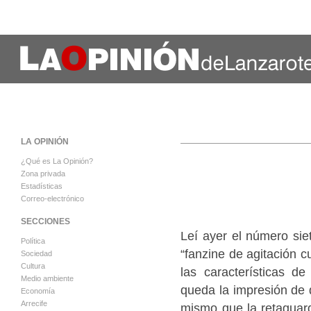
LA OPINIÓN
¿Qué es La Opinión?
Zona privada
Estadísticas
Correo-electrónico
SECCIONES
Leí ayer el número si
Política
“fanzine de agitación c
Sociedad
Cultura
las características de
Medio ambiente
queda la impresión de q
Economía
Arrecife
mismo que la retaguard