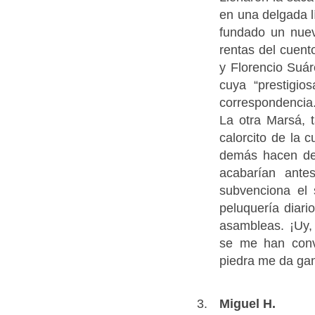
en una delgada l
fundado un nuev
rentas del cue
y Florencio Suár
cuya “prestigios
correspondencia.
La otra Marsá,
calorcito de la c
demás hacen de 
acabarían ante
subvenciona el 
peluquería diar
asambleas. ¡Uy,
se me han conve
piedra me da gan
Miguel H.