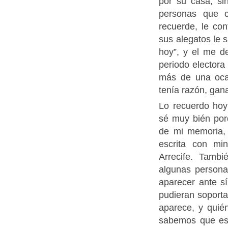
por su casa, si
personas que c
recuerde, le co
sus alegatos le
hoy”, y el me d
periodo electora
más de una oca
tenía razón, gan
Lo recuerdo hoy
sé muy bién porq
de mi memoria, 
escrita con mi
Arrecife. Tamb
algunas person
aparecer ante s
pudieran soport
aparece, y quié
sabemos que es 