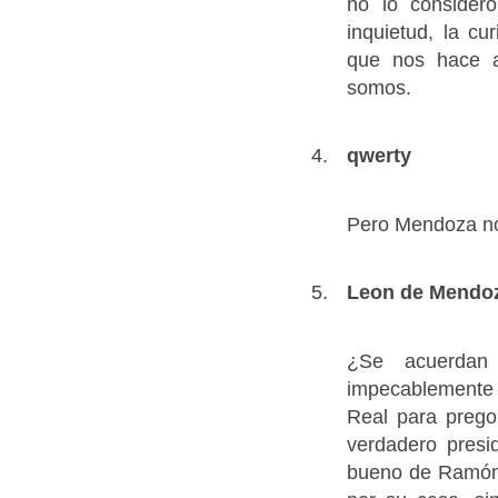
no lo considero
inquietud, la c
que nos hace a
somos.
qwerty
Pero Mendoza no
Leon de Mendo
¿Se acuerdan
impecablemente 
Real para prego
verdadero presi
bueno de Ramón.