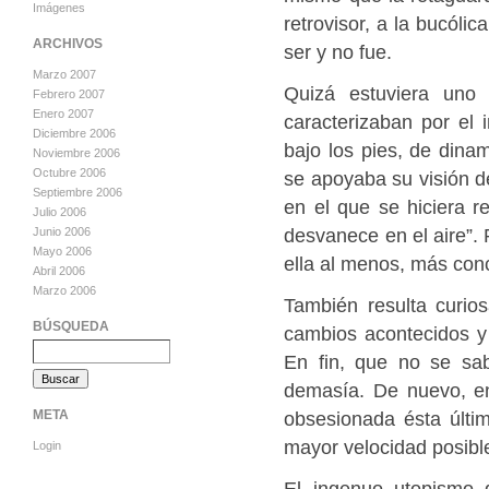
Imágenes
retrovisor, a la bucól
ARCHIVOS
ser y no fue.
Marzo 2007
Quizá estuviera uno
Febrero 2007
Enero 2007
caracterizaban por el 
Diciembre 2006
bajo los pies, de dinam
Noviembre 2006
Octubre 2006
se apoyaba su visión de
Septiembre 2006
en el que se hiciera r
Julio 2006
desvanece en el aire”. 
Junio 2006
Mayo 2006
ella al menos, más conc
Abril 2006
Marzo 2006
También resulta curio
BÚSQUEDA
cambios acontecidos y 
En fin, que no se sa
demasía. De nuevo, en
obsesionada ésta últi
META
mayor velocidad posibl
Login
El ingenuo utopismo 