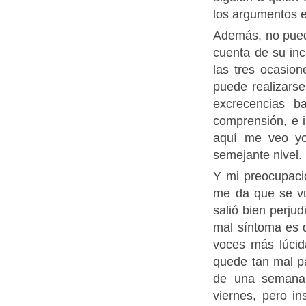
los argumentos 
Además, no pued
cuenta de su in
las tres ocasion
puede realizars
excrecencias b
comprensión, e 
aquí me veo yo
semejante nivel.
Y mi preocupaci
me da que se vu
salió bien perju
mal síntoma es 
voces más lúcid
quede tan mal p
de una semana.
viernes, pero i