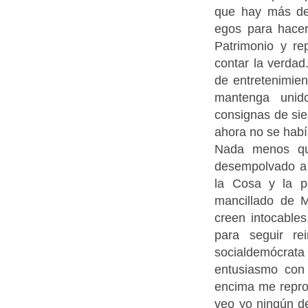
que hay más de
egos para hacer
Patrimonio y re
contar la verda
de entretenimien
mantenga unid
consignas de sie
ahora no se habí
Nada menos que
desempolvado a 
la Cosa y la po
mancillado de M
creen intocable
para seguir re
socialdemócrata 
entusiasmo con
encima me repro
veo yo ningún de