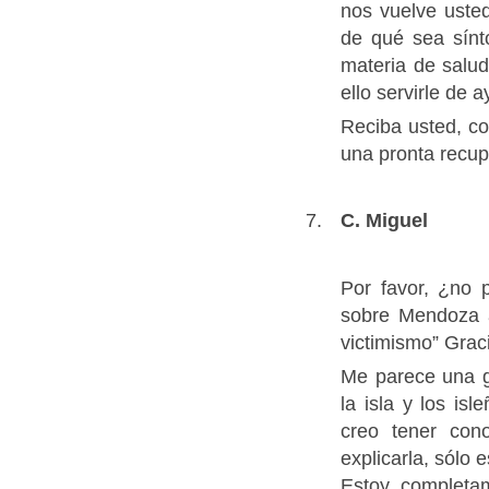
nos vuelve uste
de qué sea sín
materia de salud
ello servirle de 
Reciba usted, c
una pronta recup
C. Miguel
Por favor, ¿no 
sobre Mendoza a
victimismo” Grac
Me parece una g
la isla y los is
creo tener con
explicarla, sólo
Estoy completa