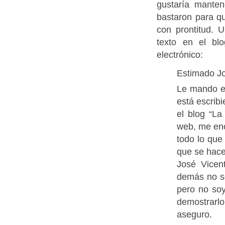
gustaría manten
bastaron para q
con prontitud. 
texto en el bl
electrónico:
Estimado Jo
Le mando es
está escrib
el blog “La
web, me en
todo lo que
que se hace
José Vice
demás no so
pero no so
demostrarl
aseguro.