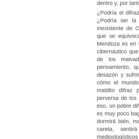
dentro y, por ta
¿Podría el difr
¿Podría ser la
inexistente de 
que se equivoca
Mendoza es en 
cibernautico que
de los malva
pensamiento, q
desazón y sufri
cómo el mundo
maldito difraz
perversa de los 
eso, un pobre di
es muy poco bag
dormirá bién, ma
careta, sent
medioslogístico