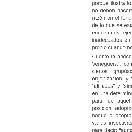
porque ilustra 
no deben hacers
razón en el fond
de lo que se es
empleamos ejem
inadecuados en 
propio cuando no
Cuento la anécd
Veneguera”, co
ciertos grupús
organización, y
“afiliados” y “s
en una determin
partir de aquel
posición adopt
negué a aceptar
varias invectiv
para decir: “au