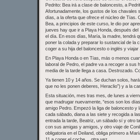
Pedrito: Bea irá a clase de baloncesto, a Pedrit
Afortunadamente, los gustos de los chavales s
días, a la oferta que ofrece el núcleo de Tías.
Bea, a principios de este curso, le dio por apre
jueves hay que ir a Playa Honda, después del 
el día. En esos días, María, la madre, tendrá 
poner la colada y preparar lo sustancial de la 
coger a su hija del baloncesto o inglés y viaja
En Playa Honda o en Tías, más o menos cuan
laboral de Pedro, el padre va a recoger a sus h
media de la tarde llega a casa. Destrozado. Co
Ya tienen 10 y 14 años. Se duchan solos, har
que no les ponen deberes, Heraclio”) y a la c
Esta situación, mes tras mes, de lunes a vier
que madrugar nuevamente, “esos son los días
amigo Pedro. Empezó la liga de baloncesto y l
cada sábado, diana a las siete y recogida a las
entrada la tarde, Beatriz, un sábado sí y otro
con sus amigas y amigos, y otro viaje de Coni
obligatoria en el Deiland, obliga primero a Marí
11 a coger el coche… otra vez.