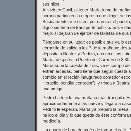
sus hijos.
Al vivir en Conil, al tener María turno de maña
horario partido en la empresa que dirige, se la
Básicamente, me dicen, por carecer el pueblo, 
digno sistema de transporte público. Sus vidas,
mejor si dejaran de ejercer de taxistas de sus h
Pónganse en su lugar; es posible que ya lo est
cornetilla de salida a las 7 de la mañana; des
deposita a Beatriz y Pedrito, una en el Instituto
María, después, a Puerto del Carmen de 8.30 
María sube la cuesta de Tías, ve el campo de g
entran arcadas, pero tiene que seguir cuesta ar
comido en el recién inaugurado comedor escol
Heraclio, bendito comedor”), y trinca a Beatr
una amiga.
Pedro ha tenido una mañana más tranquila. E
aproximadamente a las nueve y llegará a casa a
Pedrito le esperan. María ya preparó la mesa
ha ido el día y lo que queda de éste conforma
mediodía.
Un cuarto de hora después de tomar el café, Pe