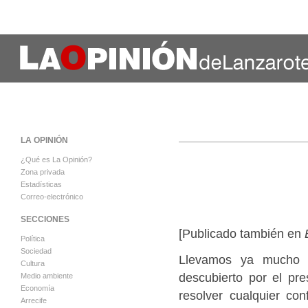
LA OPINIÓN
¿Qué es La Opinión?
Zona privada
Estadísticas
Correo-electrónico
SECCIONES
[Publicado también en
Política
Sociedad
Llevamos ya mucho t
Cultura
descubierto por el pr
Medio ambiente
Economía
resolver cualquier co
Arrecife