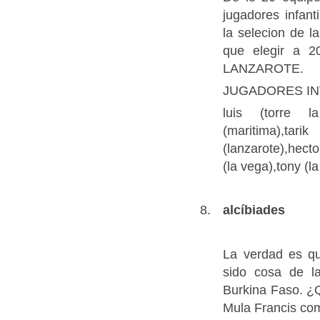
jugadores infa
la selecion de l
que elegir a 
LANZAROTE.
JUGADORES I
luis (torre la
(maritima),ta
(lanzarote),hect
(la vega),tony (
alcíbiades
La verdad es qu
sido cosa de l
Burkina Faso. ¿Q
Mula Francis com