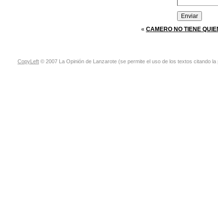
«
CAMERO NO TIENE QUIE
CopyLeft
© 2007 La Opinión de Lanzarote (se permite el uso de los textos citando la