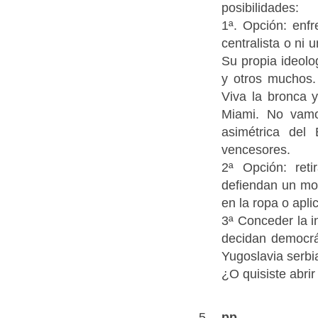
posibilidades:
1ª. Opción: enfr
centralista o ni
Su propia ideolo
y otros muchos.
Viva la bronca y
Miami. No vamos
asimétrica del 
vencesores.
2ª Opción: ret
defiendan un mod
en la ropa o apli
3ª Conceder la 
decidan democrát
Yugoslavia serbi
¿O quisiste abrir
pp