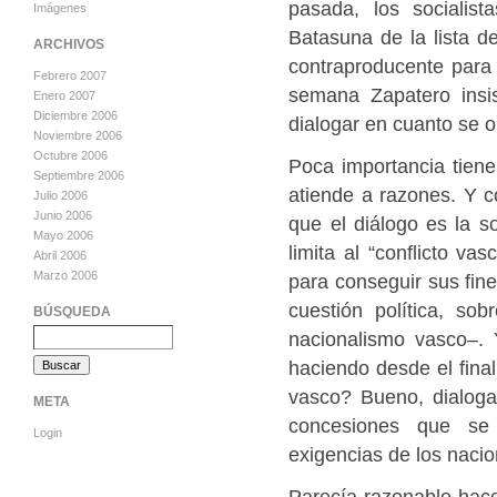
pasada, los socialis
Imágenes
Batasuna de la lista de
ARCHIVOS
contraproducente para “
Febrero 2007
semana Zapatero insi
Enero 2007
Diciembre 2006
dialogar en cuanto se ol
Noviembre 2006
Octubre 2006
Poca importancia tiene 
Septiembre 2006
atiende a razones. Y c
Julio 2006
Junio 2006
que el diálogo es la s
Mayo 2006
limita al “conflicto va
Abril 2006
Marzo 2006
para conseguir sus fine
cuestión política, so
BÚSQUEDA
nacionalismo vasco–.
haciendo desde el final
vasco? Bueno, dialog
META
concesiones que se 
Login
exigencias de los nacio
Parecía razonable hace