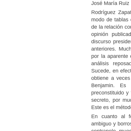
José María Ruiz
Rodríguez Zapat
modo de tablas 
de la relación c
opinión publica
discurso presid
anteriores. Mu
por la aparente 
análisis reposa
Sucede, en efect
obtiene a veces
Benjamin. Es d
preconstituido 
secreto, por mu
Este es el méto
En cuanto al f
ambiguo y borros
contrapelo, mue