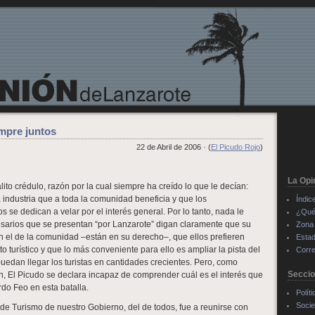
empre juntos
22 de Abril de 2006 · (
El Picudo Rojo
)
La Opi
ito crédulo, razón por la cual siempre ha creído lo que le decían:
 industria que a toda la comunidad beneficia y que los
Índic
s se dedican a velar por el interés general. Por lo tanto, nada le
¿Qué
sarios que se presentan “por Lanzarote” digan claramente que su
Zona 
on el de la comunidad –están en su derecho–, que ellos prefieren
Estad
o turístico y que lo más conveniente para ello es ampliar la pista del
Corre
uedan llegar los turistas en cantidades crecientes. Pero, como
Secci
 El Picudo se declara incapaz de comprender cuál es el interés que
do Feo en esta batalla.
Políti
Soci
 de Turismo de nuestro Gobierno, del de todos, fue a reunirse con