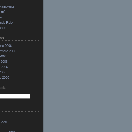
ra
o ambiente
omía
ife
cudo Rojo
enes
os
bre 2006
iembre 2006
 2006
 2006
 2006
 2006
o 2006
eda
Feed