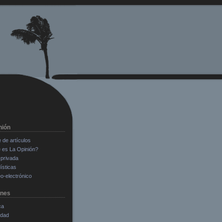
nión
e de artículos
 es La Opinión?
privada
ísticas
o-electrónico
ones
ca
edad