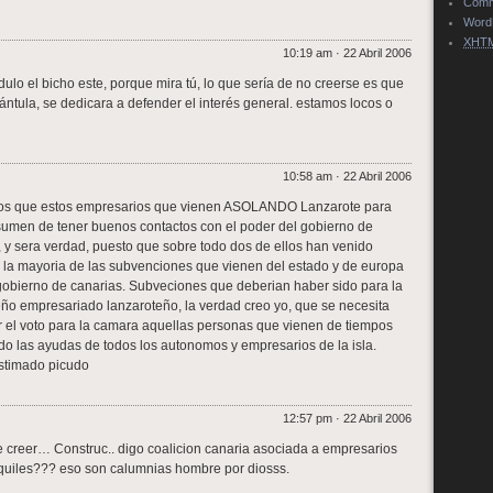
Com
Word
XHT
10:19 am · 22 Abril 2006
dulo el bicho este, porque mira tú, lo que sería de no creerse es que
arántula, se dedicara a defender el interés general. estamos locos o
10:58 am · 22 Abril 2006
dos que estos empresarios que vienen ASOLANDO Lanzarote para
esumen de tener buenos contactos con el poder del gobierno de
, y sera verdad, puesto que sobre todo dos de ellos han venido
 la mayoria de las subvenciones que vienen del estado y de europa
 gobierno de canarias. Subveciones que deberian haber sido para la
ño empresariado lanzaroteño, la verdad creo yo, que se necesita
r el voto para la camara aquellas personas que vienen de tiempos
do las ayudas de todos los autonomos y empresarios de la isla.
estimado picudo
12:57 pm · 22 Abril 2006
 creer… Construc.. digo coalicion canaria asociada a empresarios
uiles??? eso son calumnias hombre por diosss.