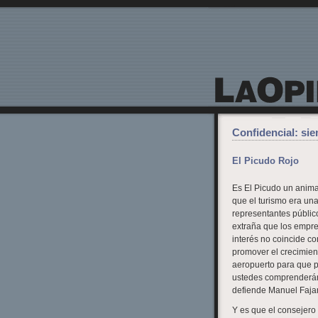
La Opinión de Lanzarote
Confidencial: si
El Picudo Rojo
Es El Picudo un animal
que el turismo era una
representantes público
extraña que los empre
interés no coincide c
promover el crecimient
aeropuerto para que p
ustedes comprenderán,
defiende Manuel Fajar
Y es que el consejero