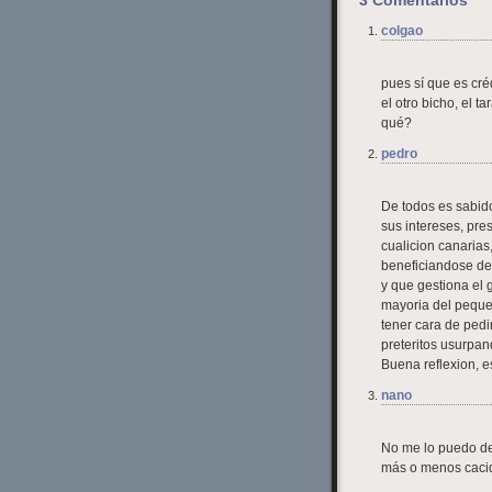
colgao
pues sí que es cré
el otro bicho, el t
qué?
pedro
De todos es sabi
sus intereses, pr
cualicion canarias
beneficiandose de
y que gestiona el
mayoria del peque
tener cara de pedi
preteritos usurpan
Buena reflexion, 
nano
No me lo puedo de
más o menos caciq