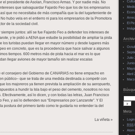
Cultu
el presidente de Asolan, Francisco Armas. Y por nadie más. No
Medi
s intereses que salvaguardar Fajardo Feo que los de los empresarios
Econ
s, así que no necesitaba de más compañía que la del lugarteniente de
Arrec
 No hubo vela en el entierro ni para los empresarios de la Promotora
El Pi
tor de la sociedad civil.
Imág
siempre juntos: allí se fue Fajardo Feo a defender los intereses de
ote, y le pidió a AENA que estudie la posibilidad de ampliar la pista
Archiv
 los turistas puedan llegar en mayor número y desde lugares más
Octu
opeo en concreto, que es la procedencia que hace salivar a algunos
Sept
timos tiempos. 600 metros más de pista hacia el mar es lo que
Julio
dan llegar aviones de mayor tamaño sin realizar escalas
Junio
Mayo
e el consejero del Gobierno de CANARIAS no tiene empacho en
Abril
n público– que se trata de una medida destinada a competir con
Marz
ue los majoreros ya tienen prevista la ampliación de su aeropuerto,
dispuestos a hundir la Isla bajo el peso del cemento, nosotros no nos
Búsqu
Efectivamente, así lo dicen, y con todas las letras, Juan Francisco
 Feo, y así lo defienden sus “Empresarios por Lanzarote”. Y El
a postura del primero tanto como le gustaría no entender la del
Meta
La viñeta »
Login
RSS
Atom