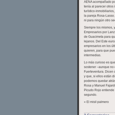
AENA acompañado por 
tenía al parecer otro
turístico-inmobiliario
la pareja Rosa-Lasso.
ni para ningún otro sec
Siempre los mismos, y 
Empresarios por Lanzar
de Guacimeta para que
lejanos. Del Este eur
empresarios en los úl
quieren, para que pue
intermedias.
Lo más curioso es qu
sostener –aunque no e
Fuerteventura. Dicen q
y que, si ellos están 
podemos quedar atrás. 
Rosa y Manuel Fajardo
Picudo Rojo entiende l
segundo.
« El misil palmero
3 Comentarios