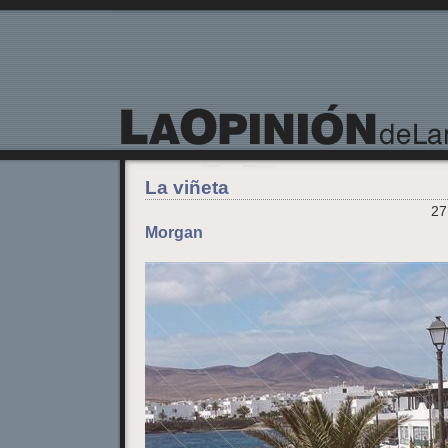
La Opinión de Lanzarote
La viñeta
27
Morgan