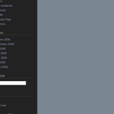
ra
o ambiente
omía
ife
cudo Rojo
enes
os
bre 2006
iembre 2006
 2006
 2006
 2006
 2006
o 2006
eda
Feed