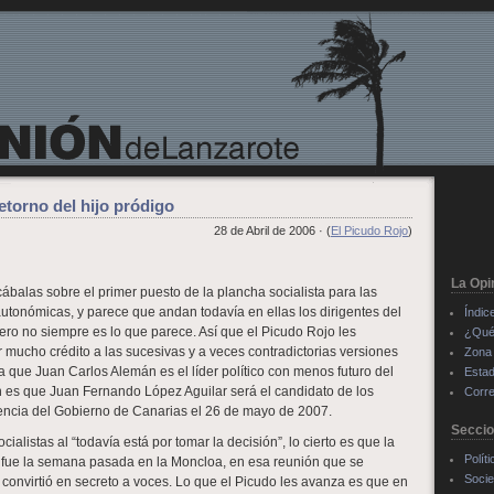
retorno del hijo pródigo
28 de Abril de 2006 · (
El Picudo Rojo
)
La Opi
ábalas sobre el primer puesto de la plancha socialista para las
utonómicas, y parece que andan todavía en ellas los dirigentes del
Índic
o no siempre es lo que parece. Así que el Picudo Rojo les
¿Qué
 mucho crédito a las sucesivas y a veces contradictorias versiones
Zona 
rma que Juan Carlos Alemán es el líder político con menos futuro del
Estad
n es que Juan Fernando López Aguilar será el candidato de los
Corre
idencia del Gobierno de Canarias el 26 de mayo de 2007.
Secci
ialistas al “todavía está por tomar la decisión”, lo cierto es que la
Políti
 fue la semana pasada en la Moncloa, en esa reunión que se
Soci
 convirtió en secreto a voces. Lo que el Picudo les avanza es que en