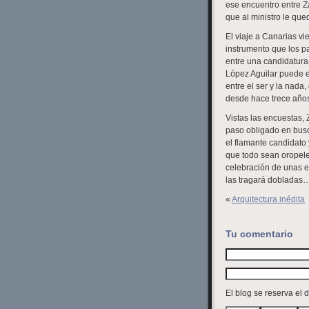
ese encuentro entre Za
que al ministro le que
El viaje a Canarias vi
instrumento que los pa
entre una candidatur
López Aguilar puede es
entre el ser y la nada,
desde hace trece año
Vistas las encuestas,
paso obligado en busca
el flamante candidato
que todo sean oropeles
celebración de unas e
las tragará dobladas…
«
Arquitectura inédita
Tu comentario
El blog se reserva el