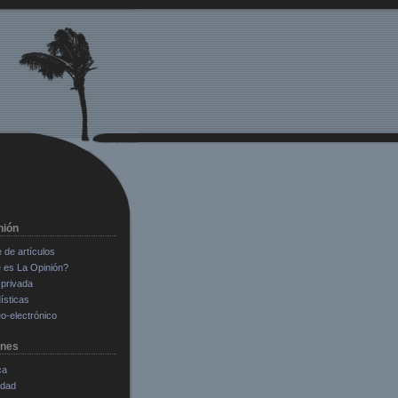
nión
e de artículos
 es La Opinión?
privada
ísticas
o-electrónico
ones
ca
edad