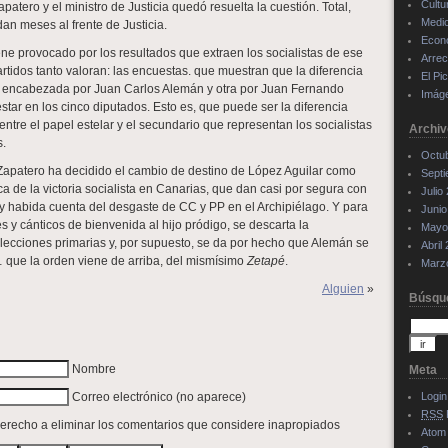
Cultu
patero y el ministro de Justicia quedó resuelta la cuestión. Total,
Medi
dan meses al frente de Justicia.
Econ
ene provocado por los resultados que extraen los socialistas de ese
Arrec
rtidos tanto valoran: las encuestas. que muestran que la diferencia
El Pi
a encabezada por Juan Carlos Alemán y otra por Juan Fernando
Imág
tar en los cinco diputados. Esto es, que puede ser la diferencia
 entre el papel estelar y el secundario que representan los socialistas
Archiv
s.
Octu
 Zapatero ha decidido el cambio de destino de López Aguilar como
Sept
 de la victoria socialista en Canarias, que dan casi por segura con
Julio
 y habida cuenta del desgaste de CC y PP en el Archipiélago. Y para
Junio
 y cánticos de bienvenida al hijo pródigo, se descarta la
Mayo
lecciones primarias y, por supuesto, se da por hecho que Alemán se
Abril
 que la orden viene de arriba, del mismísimo
Zetapé
.
Marz
Alguien
»
Búsqu
Nombre
Meta
Correo electrónico (no aparece)
Login
RSS
 derecho a eliminar los comentarios que considere inapropiados
Atom