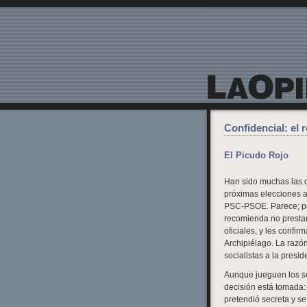
La Opinión de Lanzarote
Confidencial: el 
El Picudo Rojo
Han sido muchas las c
próximas elecciones a
PSC-PSOE. Parece; per
recomienda no prestar
oficiales, y les confi
Archipiélago. La razó
socialistas a la pres
Aunque jueguen los soc
decisión está tomada:
pretendió secreta y se