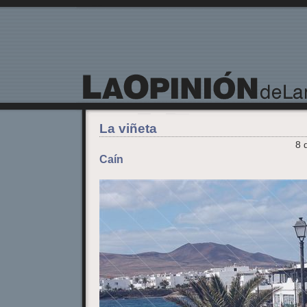
La Opinión de Lanzarote
La viñeta
8 
Caín