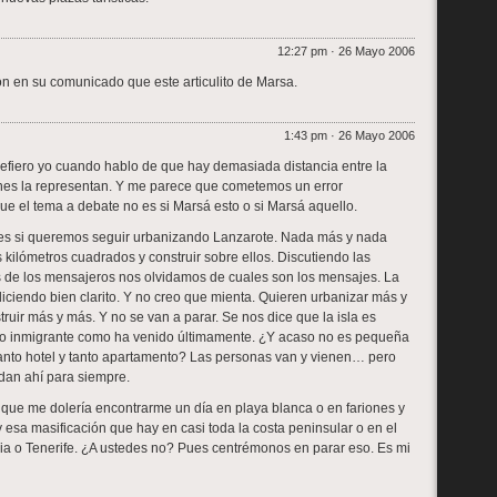
12:27 pm · 26 Mayo 2006
n en su comunicado que este articulito de Marsa.
1:43 pm · 26 Mayo 2006
refiero yo cuando hablo de que hay demasiada distancia entre la
nes la representan. Y me parece que cometemos un error
e el tema a debate no es si Marsá esto o si Marsá aquello.
es si queremos seguir urbanizando Lanzarote. Nada más y nada
ilómetros cuadrados y construir sobre ellos. Discutiendo las
os de los mensajeros nos olvidamos de cuales son los mensajes. La
diciendo bien clarito. Y no creo que mienta. Quieren urbanizar más y
ruir más y más. Y no se van a parar. Se nos dice que la isla es
o inmigrante como ha venido últimamente. ¿Y acaso no es pequeña
tanto hotel y tanto apartamento? Las personas van y vienen… pero
dan ahí para siempre.
 que me dolería encontrarme un día en playa blanca o en fariones y
 y esa masificación que hay en casi toda la costa peninsular o en el
ia o Tenerife. ¿A ustedes no? Pues centrémonos en parar eso. Es mi