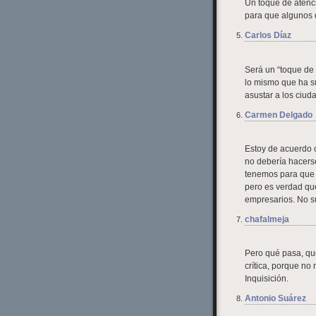
Un toque de atenc
para que algunos d
Carlos Díaz
Será un “toque de 
lo mismo que ha su
asustar a los ciu
Carmen Delgado
Estoy de acuerdo c
no debería hacerse
tenemos para que h
pero es verdad qu
empresarios. No su
chafalmeja
Pero qué pasa, qu
crítica, porque n
Inquisición.
Antonio Suárez