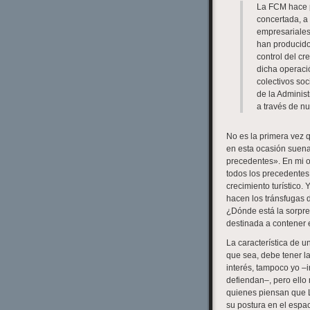
La FCM hace p
concertada, a
empresariales
han producido
control del cr
dicha operació
colectivos soc
de la Administ
a través de n
No es la primera vez 
en esta ocasión suena
precedentes». En mi o
todos los precedentes
crecimiento turístico.
hacen los tránsfugas 
¿Dónde está la sorpre
destinada a contener e
La característica de u
que sea, debe tener l
interés, tampoco yo –
defiendan–, pero ello
quienes piensan que L
su postura en el espac