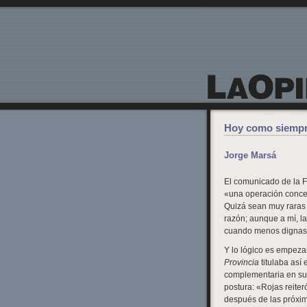
La Opinión de Lanzarote
Hoy como siemp
Jorge Marsá
El comunicado de la 
«una operación concert
Quizá sean muy raras
razón; aunque a mí, la
cuando menos dignas 
Y lo lógico es empezar
Provincia
titulaba así 
complementaria en sue
postura: «Rojas reiter
después de las próxim