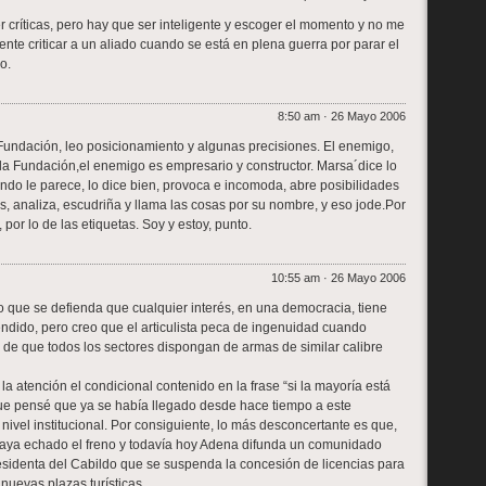
 críticas, pero hay que ser inteligente y escoger el momento y no me
ente criticar a un aliado cuando se está en plena guerra por parar el
o.
8:50 am · 26 Mayo 2006
a Fundación, leo posicionamiento y algunas precisiones. El enemigo,
la Fundación,el enemigo es empresario y constructor. Marsa´dice lo
ndo le parece, lo dice bien, provoca e incomoda, abre posibilidades
, analiza, escudriña y llama las cosas por su nombre, y eso jode.Por
 por lo de las etiquetas. Soy y estoy, punto.
10:55 am · 26 Mayo 2006
 que se defienda que cualquier interés, en una democracia, tiene
ndido, pero creo que el articulista peca de ingenuidad cuando
a de que todos los sectores dispongan de armas de similar calibre
a atención el condicional contenido en la frase “si la mayoría está
ue pensé que ya se había llegado desde hace tiempo a este
 nivel institucional. Por consiguiente, lo más desconcertante es que,
 haya echado el freno y todavía hoy Adena difunda un comunidado
residenta del Cabildo que se suspenda la concesión de licencias para
 nuevas plazas turísticas.