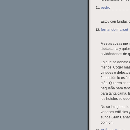
pedro
Estoy con fundacio
fernando marcet
A estas cosas me 
ciudadanía y quie
olvidándonos de qu
Lo que se debate 
menos. Coger más k
virtudes o defect
fundación lo está 
más. Quieren const
pequeña para tant
para tanta cama, 
los hoteles se que
No se imaginan lo
ver esos edificios
sur de Gran Canar
opinión.