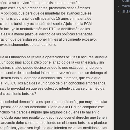
Com
ública su convicción de que existe una operación
Word
 gran escala y sin precedentes, promovida desde ámbitos
XHT
 y políticos, que persigue desmantelar los avances que se
 en la isla durante los últimos años 15 años en materia de
ecimiento turístico y ocupación del suelo. A juicio de la FCM,
n incluye la neutralización del PTE, la debilitación de los
iales y, a medio plazo, el derribo de las políticas emanadas
ración que persistan en poner límites al crecimiento excesivo,
uevos instrumentos de planeamiento.
que la Fundación se refiere a operaciones ocultas u oscuras, aunque
 un poco más apocalíptico por el añadido de la «gran escala y sin
pinión, si algo puede decirse es que lo que está ocurriendo tiene
: un sector de la sociedad intenta una vez más que no se detenga el
 Y tienen todo su derecho a defender sus intereses, que es lo que
del PIL, CC, los alcaldes y un grupo de bien conocidos empresarios.
sa y la novedad en que ese colectivo intente cargarse una medida
l crecimiento turístico?
na sociedad democrática es que cualquier interés, por muy particular
a posibilidad de ser defendido. Cierto que la FCM no comparte ese
incluso me parece estúpido que algunos de quienes lo hacen lo
 no obsta para que resulte obligado reconocer el derecho que tienen
anzarote debe continuar creciendo en el terreno turístico a plantear
io público, y que sea legítimo que intenten evitar las medidas de las