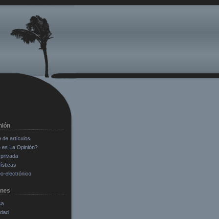
nión
e de artículos
 es La Opinión?
privada
ísticas
o-electrónico
ones
ca
edad