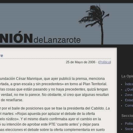
re
25 de Mayo de 2006 · (
Política
)
La Opi
Fundación César Manrique, que ayer publicó la prensa, menciona
ada, a gran escala y sin precedentes» en torno al Plan Territorial.
Índic
 las cosas que están pasando y no haya precedentes, quizá tengan
¿Qué
 verdad, no me lo parece. No obstante, sí creo que algunas resultan
Zona 
de reseñarse.
Estad
Corre
 por el baile de posiciones que se trae la presidenta del Cabildo.
La
el martes: «Rojas apuesta por aplazar el debate de la oferta
Secci
lo rústico». Y el mismo diario confirmaba ayer el cambio en la
Políti
ó su intención de aprobar este PTE ‘cuanto antes’ y dejar para
Soci
as elecciones el debate sobre la oferta complementaria en suelo