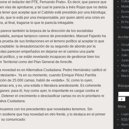
Cultu
opone el redactor del PTE, Fernando Prats». Es decir, que parece que
Medi
á en vías de aprobarse, y tal cual le parecía a Inés Rojas que no debía
Econ
s tener que aceptar que el Cabildo esté presidido por una tránsfuga;
Arrec
, que lo está por una irresponsable, por quien abrió una crisis en
El Pi
, al final, tragarse lo que le parecía intragable.
Imág
arece también la torpeza de la dirección de los socialistas
batalla, aunque tampoco carece de precedentes. Manuel Fajardo ha
Archiv
 prueba de sus limitaciones en el terreno político al aceptar lo que
Octu
aceptable: la desautorización de su segundo de abordo por la
Sept
listas parecen empeñados en dejarse en el camino una parte
Julio
al político, y se están revelando incapaces de gestionar bien los
Junio
n Territorial como del Plan General de Arrecife.
Mayo
 novedad es en Alternativa Ciudadana: Pedro Hernández calificó el
Abril
estesiante». Ya en su momento, cuando Enrique Pérez Parrilla
Marz
ación de 25.000 camas, habló de «estafa». Sí, como lo oyen,
amas era, y es, una estafa o literatura anestesiante. Es coherente
Búsqu
anes: para él, hoy como ayer, lo importante es cargar contra el
Detener el crecimiento o desclasificar camas no es lo prioritario ni
nativa Ciudadana.
Meta
inuamos con los precedentes que novedades tenemos. Sin
 sostiene que hay novedad en otro frente, y lo destaca en el primer
Login
de su comunicado:
RSS
Atom