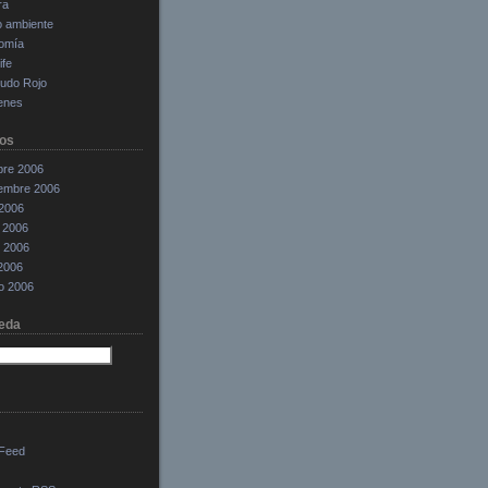
ra
o ambiente
omía
ife
cudo Rojo
enes
os
bre 2006
iembre 2006
 2006
 2006
 2006
 2006
o 2006
eda
Feed