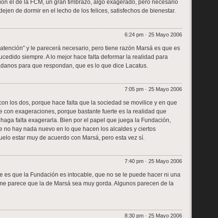
ión el de la FCM, un gran timbrazo, algo exagerado, pero necesario
ejen de dormir en el lecho de los felices, satisfechos de bienestar.
6:24 pm · 25 Mayo 2006
atención” y le parecerá necesario, pero tiene razón Marsá es que es
cedido siempre. A lo mejor hace falta deformar la realidad para
dadanos para que respondan, que es lo que dice Lacatus.
7:05 pm · 25 Mayo 2006
on los dos, porque hace falta que la sociedad se movilice y en que
 con exageraciones, porque bastante fuerte es la realidad que
aga falta exagerarla. Bien por el papel que juega la Fundación,
e no hay nada nuevo en lo que hacen los alcaldes y ciertos
elo estar muy de acuerdo con Marsá, pero esta vez sí.
7:40 pm · 25 Mayo 2006
e es que la Fundación es intocable, que no se le puede hacer ni una
o me parece que la de Marsá sea muy gorda. Algunos parecen de la
8:30 pm · 25 Mayo 2006