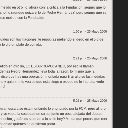
metido en otro lío, ahora con la crítica a la Fundación, seguro que lo
ho lío (aunque quizá sí lo de Pedro Hernández) pero seguro que se
rse metido con la Fundación.
1:50 pm · 25 Mayo 2006
cuales son tus fijaciones, te regocijas metiendo el dedo en el ojo de
a te dió un plato de comida.
2:21 pm · 25 Mayo 2006
etido en otro lío, LO ESTA PROVOCANDO, por eso le llaman
ás Pedro Hernández lleva toda la razón, lo mismo que la
dice que hay una operación montada para tirar al piso las medidas
nto y quien no lo vea es que esta ciego o es que no le interesa verlo
rsá.
5:02 pm · 25 Mayo 2006
 gran escala se está montando lo enunciado por la FCM, pero al loro
r y yo veo a la sociedad en su conjunto un poco alejada del debate,
eacción, ¿cuántos saldrían a la calle hoy? Me da que pocos, que con
cuentan quienes no quisieran parar.