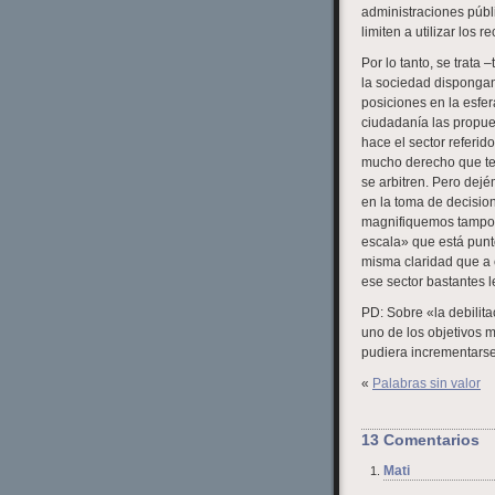
administraciones públ
limiten a utilizar los
Por lo tanto, se trat
la sociedad dispongan 
posiciones en la esfer
ciudadanía las propue
hace el sector referid
mucho derecho que ten
se arbitren. Pero dejé
en la toma de decision
magnifiquemos tampoc
escala» que está punt
misma claridad que a e
ese sector bastantes 
PD: Sobre «la debilita
uno de los objetivos 
pudiera incrementarse
«
Palabras sin valor
13 Comentarios
Mati