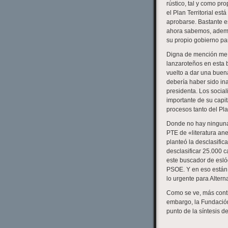
rústico, tal y como pr
el Plan Territorial est
aprobarse. Bastante e
ahora sabemos, además
su propio gobierno para
Digna de mención me p
lanzaroteños en esta 
vuelto a dar una buena
debería haber sido in
presidenta. Los socia
importante de su capit
procesos tanto del Pla
Donde no hay ninguna
PTE de «literatura an
planteó la desclasific
desclasificar 25.000 c
este buscador de eslóg
PSOE. Y en eso están. 
lo urgente para Alter
Como se ve, más cont
embargo, la Fundación
punto de la síntesis 