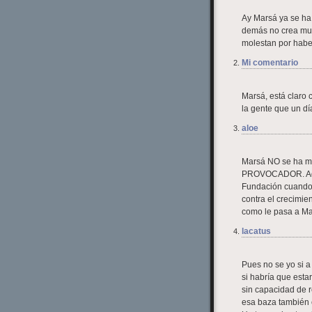
Ay Marsá ya se ha 
demás no crea muc
molestan por habe
Mi comentario
Marsá, está claro 
la gente que un dí
aloe
Marsá NO se ha m
PROVOCADOR. Adem
Fundación cuando 
contra el crecimie
como le pasa a Ma
lacatus
Pues no se yo si a
si habría que esta
sin capacidad de r
esa baza también 