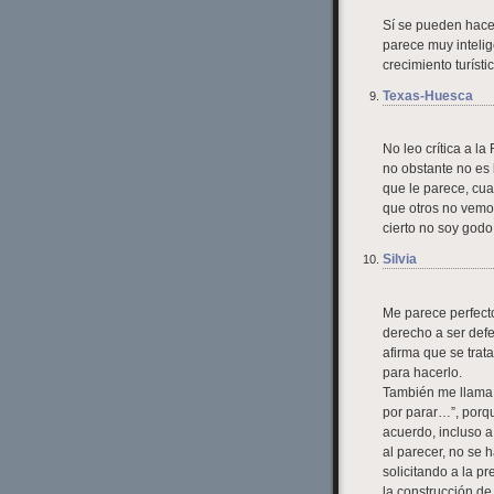
Sí se pueden hacer
parece muy intelig
crecimiento turístic
Texas-Huesca
No leo crítica a l
no obstante no es 
que le parece, cua
que otros no vemos
cierto no soy godo,
Silvia
Me parece perfecto
derecho a ser defe
afirma que se trat
para hacerlo.
También me llama l
por parar…”, porq
acuerdo, incluso a
al parecer, no se
solicitando a la p
la construcción de