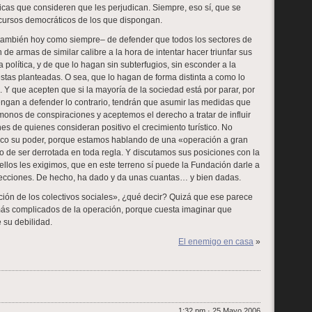
icas que consideren que les perjudican. Siempre, eso sí, que se
 recursos democráticos de los que dispongan.
a –también hoy como siempre– de defender que todos los sectores de
de armas de similar calibre a la hora de intentar hacer triunfar sus
a política, y de que lo hagan sin subterfugios, sin esconder a la
stas planteadas. O sea, que lo hagan de forma distinta a como lo
o. Y que acepten que si la mayoría de la sociedad está por parar, por
gan a defender lo contrario, tendrán que asumir las medidas que
monos de conspiraciones y aceptemos el derecho a tratar de influir
es de quienes consideran positivo el crecimiento turístico. No
o su poder, porque estamos hablando de una «operación a gran
o de ser derrotada en toda regla. Y discutamos sus posiciones con la
llos les exigimos, que en este terreno sí puede la Fundación darle a
lecciones. De hecho, ha dado y da unas cuantas… y bien dadas.
ción de los colectivos sociales», ¿qué decir? Quizá que ese parece
más complicados de la operación, porque cuesta imaginar que
 su debilidad.
El enemigo en casa
»
1:32 pm · 25 Mayo 2006