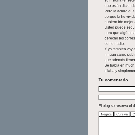
su historia (el se
que están diciendo
Pero le aclaro qu
porque la he vivido
hubiera ido mejor 
Usted puede segui
para que algún día
derecho les corre
como nadie.
Y yo también voy 
ningún cargo públi
que además tienen 
Se habla en mucha
sílaba y simplemen
Tu comentario
El blog se reserva el