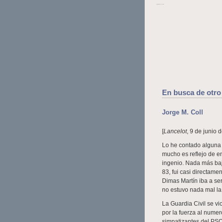
La Opinión de Lanzarote
En busca de otro
Jorge M. Coll
[
Lancelot
, 9 de junio 
Lo he contado alguna 
mucho es reflejo de en
ingenio. Nada más baj
83, fui casi directame
Dimas Martín iba a se
no estuvo nada mal la
La Guardia Civil se vi
por la fuerza al nume
simpatizantes del PS