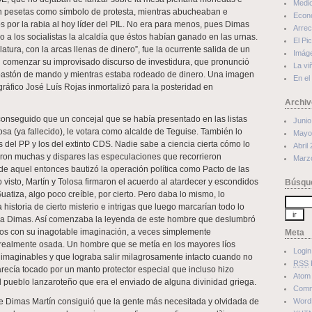
Medi
ien pesetas como símbolo de protesta, mientras abucheaban e
Econ
s por la rabia al hoy líder del PIL. No era para menos, pues Dimas
Arrec
do a los socialistas la alcaldía que éstos habían ganado en las urnas.
El Pi
latura, con la arcas llenas de dinero”, fue la ocurrente salida de un
Imág
l comenzar su improvisado discurso de investidura, que pronunció
La vi
bastón de mando y mientras estaba rodeado de dinero. Una imagen
En el
gráfico José Luís Rojas inmortalizó para la posteridad en
Archiv
 conseguido que un concejal que se había presentado en las listas
Junio
sa (ya fallecido), le votara como alcalde de Teguise. También lo
Mayo
s del PP y los del extinto CDS. Nadie sabe a ciencia cierta cómo lo
Abril
ron muchas y dispares las especulaciones que recorrieron
Marz
de aquel entonces bautizó la operación política como Pacto de las
 visto, Martín y Tolosa firmaron el acuerdo al atardecer y escondidos
Búsqu
uatiza, algo poco creíble, por cierto. Pero daba lo mismo, lo
a historia de cierto misterio e intrigas que luego marcarían todo lo
 a Dimas. Así comenzaba la leyenda de este hombre que deslumbró
ños con su inagotable imaginación, a veces simplemente
Meta
 realmente osada. Un hombre que se metía en los mayores líos
Login
os imaginables y que lograba salir milagrosamente intacto cuando no
RSS
arecía tocado por un manto protector especial que incluso hizo
Atom
l pueblo lanzaroteño que era el enviado de alguna divinidad griega.
Com
ue Dimas Martín consiguió que la gente más necesitada y olvidada de
Word