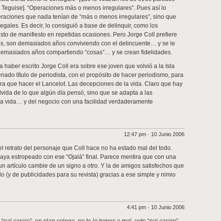
e Teguise]. “Operaciones más o menos irregulares”. Pues así lo
eraciones que nada tenían de “más o menos irregulares”, sino que
legales. Es decir, lo consiguió a base de delinquir, como los
sto de manifiesto en repetidas ocasiones. Pero Jorge Coll prefiere
os, son demasiados años conviviendo con el delincuente… y se le
demasiados años compartiendo “cosas”… y se crean fidelidades.
a haber escrito Jorge Coll era sobre ese joven que volvió a la Isla
enado título de periodista, con el propósito de hacer periodismo, para
era que hacer el Lancelot. Las decepciones de la vida. Claro que hay
lvida de lo que algún día pensó, sino que se adapta a las
la vida… y del negocio con una facilidad verdaderamente
12:47 pm · 10 Junio 2006
l retrato del personaje que Coll hace no ha estado mal del todo.
aya estropeado con ese “Ojalá” final. Parece mentira que con una
un artículo cambie de un signo a otro. Y la de amigos satisfechos que
 (y de publicidades para su revista) gracias a ese simple y nimio
4:41 pm · 10 Junio 2006