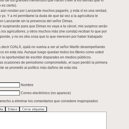
creto de los grandes mentirosos que hacen creer a los demás que lo
 es cierto).
e aún rondan por Lanzarote muchos pagarés, y esta sí es una verdad,
 yo. Y a mí permítame la duda de que tal vez a la agricultura le
en Lanzarote sin la presencia del señor Dimas.
r suspirando para que Dimas no vaya a la cárcel, mis suspiros serán
 los agricultores, y otros muchos más (me consta) reciban lo que por
sponde, y no es otra cosa que lo que merecen por haber trabajado
a decir OJALÁ, ojalá no vuelva a ver al señor Martín desempeñando
co en esta isla. Aunque luego quedan todos los títeres como usted
la oportunidad de escribir disparates en medios públicos.
s ocasiones de periodismo comprometido, el suyo perdió la primera
te se prometió al político más dañino de esta isla
Nombre
Correo electrónico (no aparece)
 derecho a eliminar los comentarios que considere inapropiados