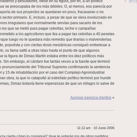
ganaderos y pescadores, viese en su figura, por fin, a un político
XHT
que se preocupaba de los más débiles. O, al menos, eso parecía por
yoría de sus proyectos se quedaran en poco, fracasaran o no
al sector primario. E, incluso, a pesar de que se viera involucrado en
os irregulares que normalmente servían para sacarlo de los
 los que se metió para pagar cebollas, leche o campañas
prometido a los agricultores que iba a pagar las cebollas a 40 pesetas
aunque luego no le quedara más remedio que tirarlas o malvenderlas.
to, populista y con ciertas dosis mesiánicas consiguió embelesar a
to, su fama saltó a otras islas hasta el punto de que algunos
 la figura de Dimas Martín estaba entre los diez políticos más
. Sin embargo, el cántaro fue tantas veces a la fuente que terminó
o pronunciamiento del Tribunal Supremo confirmando la sentencia
 y 15 de inhabilitación por el caso del Complejo Agroindustrial
ran obra, la que lo catapultó al estrellato político terminó por hundir
formas, Dimas todavía tiene esperanzas de que un milagro lo salve de
Aunque parezca mentira
»
11:12 am · 10 Junio 2006
cia cierta cómo lo consiguió” [que le votarán los de otros partidos