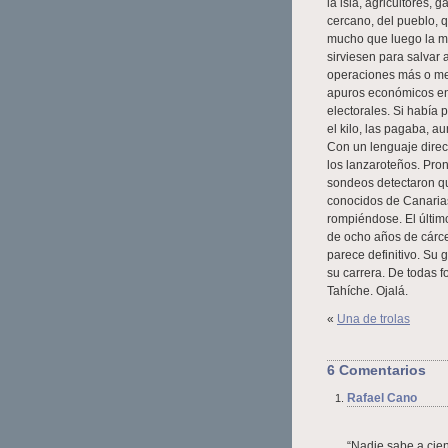
la isla, agricultores, 
cercano, del pueblo, 
mucho que luego la ma
sirviesen para salvar 
operaciones más o men
apuros económicos en
electorales. Si había 
el kilo, las pagaba, 
Con un lenguaje direc
los lanzaroteños. Pron
sondeos detectaron que
conocidos de Canarias
rompiéndose. El últim
de ocho años de cárcel
parece definitivo. Su g
su carrera. De todas 
Tahíche. Ojalá.
«
Una de trolas
6 Comentarios
Rafael Cano
“Nadie sabe a cien