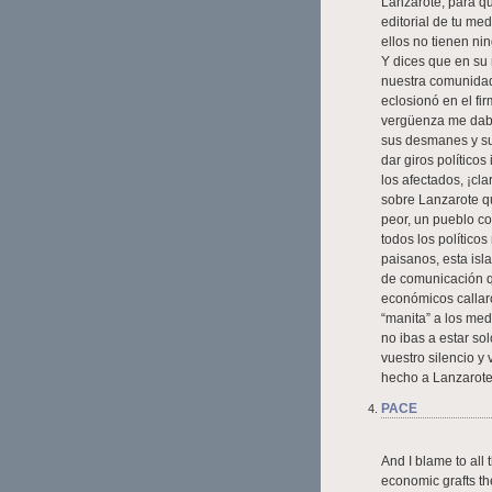
Lanzarote, para qu
editorial de tu me
ellos no tienen ni
Y dices que en su
nuestra comunidad
eclosionó en el fi
vergüenza me daba
sus desmanes y su 
dar giros políticos
los afectados, ¡cl
sobre Lanzarote qu
peor, un pueblo c
todos los político
paisanos, esta isl
de comunicación q
económicos callaro
“manita” a los med
no ibas a estar sol
vuestro silencio y
hecho a Lanzarote! 
PACE
And I blame to all
economic grafts they