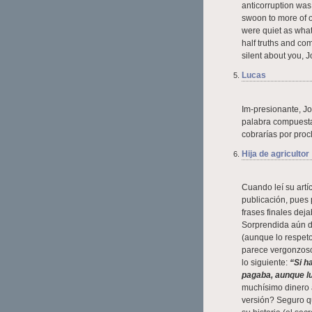
anticorruption was 
swoon to more of o
were quiet as what
half truths and c
silent about you, 
Lucas
Im-presionante, J
palabra compuesta
cobrarías por proc
Hija de agricultor
Cuando leí su artíc
publicación, pues 
frases finales deja
Sorprendida aún d
(aunque lo respeto
parece vergonzoso 
lo siguiente:
“Si h
pagaba, aunque l
muchísimo dinero a
versión? Seguro qu