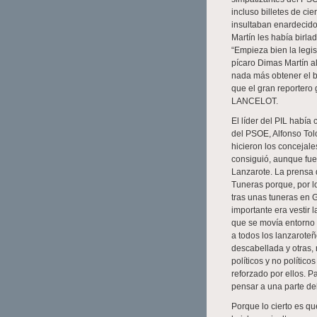
incluso billetes de c
insultaban enardecido
Martín les había birla
“Empieza bien la legis
pícaro Dimas Martín a
nada más obtener el 
que el gran reportero 
LANCELOT.
El líder del PIL había
del PSOE, Alfonso Tolo
hicieron los concejale
consiguió, aunque fue
Lanzarote. La prensa 
Tuneras porque, por lo
tras unas tuneras en G
importante era vestir l
que se movía entorno
a todos los lanzarote
descabellada y otras,
políticos y no polític
reforzado por ellos. P
pensar a una parte de
Porque lo cierto es q