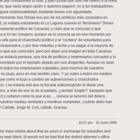
e aún contamines tu más, y que conste que sólo me refiero a la línea
dio, que varía según quién o quienes paguen, no a tus trabajadores,
nguna responsabilidad, bastante tienen con aguantarte.
 momento San Dimas era uno de los políticos más conocidos en
; yo estaba estudiando el La Laguna cuando el “fenómeno” Dimas
rmamento político de Canarias, y claro que le conocían y que
 a mí ser conejero, porque se le conocía ya en ese momento por
arte para el chanchullo político y la “compra” de voluntades para
 inesperados, o por tirar cebollas y leche y no pagar a la mayoría de
aro que era conocido!, pero por dejar una imagen en toda Canarias
e todavía perdura, una isla de políticos y empresarios corruptos y lo
orrompido por el ejemplo dejado por sus dirigentes. Aunque no sean
s ni todos los empresarios culpables, para muchos de nuestros
a es jauja, pero en mal sentido claro. Y yo culpo a todos los medios
ue como el tuyo a cambio de subvenciones y chanchullos
n, ( no estaría mal que la fiscalía anticorrupción le diese una
ios, a más de uno le da el patatús, ¿verdad Jorgito?, tranquilo que
o) y callaron como lo que eran…, siervos al servicio del dinero,
 vuestras medias verdades y mentiras completas, ¡cuánto daño han
Cállate, Jorge M. Coll, cállate. Gracias.
10:21 pm · 10 Junio 2006
 the mass media about that as yours in exchange for subsidies and
 kept silent, (it would not be bad that the district attorney’s office