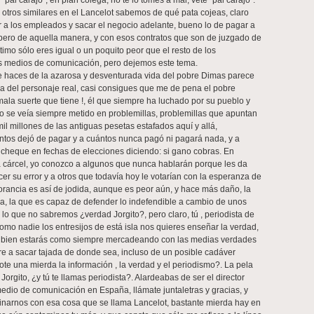
 “pal carajo”, en plan colega, no te lo tomes a mal, vete “pal carajo”.
y otros similares en el Lancelot sabemos de qué pata cojeas, claro
 a los empleados y sacar el negocio adelante, bueno lo de pagar a
 pero de aquella manera, y con esos contratos que son de juzgado de
timo sólo eres igual o un poquito peor que el resto de los
s medios de comunicación, pero dejemos este tema.
e haces de la azarosa y desventurada vida del pobre Dimas parece
a del personaje real, casi consigues que me de pena el pobre
mala suerte que tiene !, él que siempre ha luchado por su pueblo y
o se veía siempre metido en problemillas, problemillas que apuntan
il millones de las antiguas pesetas estafados aquí y allá,
ántos dejó de pagar y a cuántos nunca pagó ni pagará nada, y a
 cheque en fechas de elecciones diciendo: si gano cobras. En
a cárcel, yo conozco a algunos que nunca hablarán porque les da
r su error y a otros que todavía hoy le votarían con la esperanza de
norancia es así de jodida, aunque es peor aún, y hace más daño, la
da, la que es capaz de defender lo indefendible a cambio de unos
y lo que no sabremos ¿verdad Jorgito?, pero claro, tú , periodista de
mo nadie los entresijos de está isla nos quieres enseñar la verdad,
 bien estarás como siempre mercadeando con las medias verdades
re a sacar tajada de donde sea, incluso de un posible cadáver
dote una mierda la información , la verdad y el periodismo?. La pela
 Jorgito, ¿y tú te llamas periodista?. Alardeabas de ser el director
edio de comunicación en España, llámate juntaletras y gracias, y
inarnos con esa cosa que se llama Lancelot, bastante mierda hay en