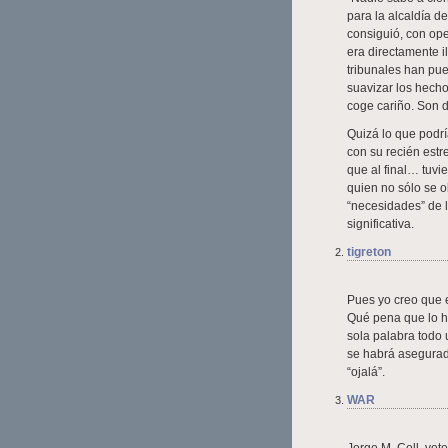
para la alcaldía d
consiguió, con op
era directamente i
tribunales han pue
suavizar los hech
coge cariño. Son 
Quizá lo que podrí
con su recién estr
que al final… tuvi
quien no sólo se o
“necesidades” de 
significativa.
tigreton
Pues yo creo que e
Qué pena que lo h
sola palabra todo 
se habrá asegurado
“ojalá”.
WAR