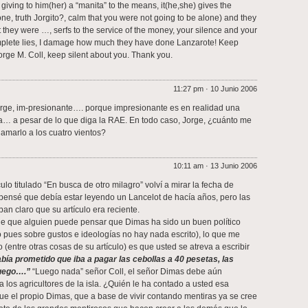
giving to him(her) a “manita” to the means, it(he,she) gives the
ne, truth Jorgito?, calm that you were not going to be alone) and they
 they were …, serfs to the service of the money, your silence and your
omplete lies, I damage how much they have done Lanzarote! Keep
Jorge M. Coll, keep silent about you. Thank you.
11:27 pm · 10 Junio 2006
orge, im-presionante…. porque impresionante es en realidad una
… a pesar de lo que diga la RAE. En todo caso, Jorge, ¿cuánto me
lamarlo a los cuatro vientos?
10:11 am · 13 Junio 2006
ulo titulado “En busca de otro milagro” volví a mirar la fecha de
pensé que debía estar leyendo un Lancelot de hacía años, pero las
ban claro que su artículo era reciente.
e que alguien puede pensar que Dimas ha sido un buen político
 pues sobre gustos e ideologías no hay nada escrito), lo que me
(entre otras cosas de su artículo) es que usted se atreva a escribir
abía prometido que iba a pagar las cebollas a 40 pesetas, las
uego….”
“Luego nada” señor Coll, el señor Dimas debe aún
 los agricultores de la isla. ¿Quién le ha contado a usted esa
e el propio Dimas, que a base de vivir contando mentiras ya se cree