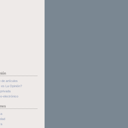
nión
e de artículos
 es La Opinión?
privada
o-electrónico
ones
ca
edad
ra