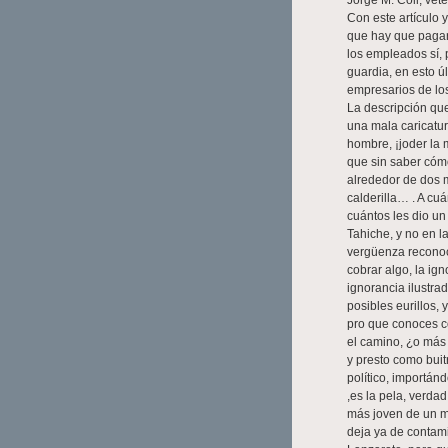
Jorge M. Coll, vete
Con este artículo 
que hay que pagar
los empleados sí,
guardia, en esto úl
empresarios de lo
La descripción qu
una mala caricatur
hombre, ¡joder la 
que sin saber cóm
alrededor de dos m
calderilla… . A cu
cuántos les dio un
Tahiche, y no en l
vergüenza reconoce
cobrar algo, la ig
ignorancia ilustra
posibles eurillos, 
pro que conoces co
el camino, ¿o más
y presto como buit
político, importán
,es la pela, verdad
más joven de un m
deja ya de contam