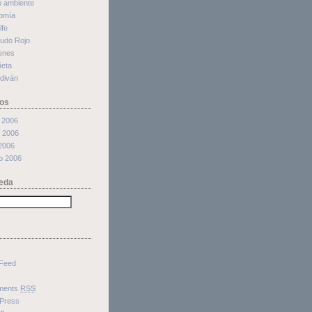
o ambiente
omía
ife
cudo Rojo
enes
ñeta
 diván
os
 2006
 2006
 2006
o 2006
eda
Feed
ments
RSS
Press