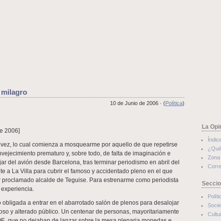
 milagro
10 de Junio de 2006 · (
Política
)
La Opi
de 2006]
Índic
vez, lo cual comienza a mosquearme por aquello de que repetirse
¿Qué
vejecimiento prematuro y, sobre todo, de falta de imaginación e
Zona 
ar del avión desde Barcelona, tras terminar periodismo en abril del
Corre
nte a La Villa para cubrir el famoso y accidentado pleno en el que
r proclamado alcalde de Teguise. Para estrenarme como periodista
Secci
 experiencia.
Políti
o obligada a entrar en el abarrotado salón de plenos para desalojar
Soci
roso y alterado público. Un centenar de personas, mayoritariamente
Cultu
OE, que no dejaban de lanzar sobre la mesa plenaria monedas e