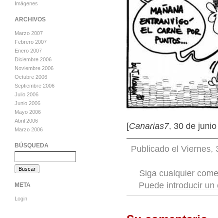
Imágenes
ARCHIVOS
Marzo 2007
Febrero 2007
Enero 2007
Diciembre 2006
Noviembre 2006
Octubre 2006
Septiembre 2006
Julio 2006
Junio 2006
Mayo 2006
Abril 2006
[
Canarias7
, 30 de juni
Marzo 2006
BÚSQUEDA
Publicado el Viernes, 
Siga cualquier come
Puede
introducir un
META
Login