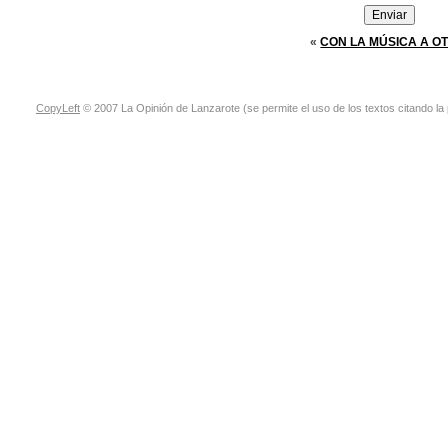
«
CON LA MÚSICA A O
CopyLeft
© 2007 La Opinión de Lanzarote (se permite el uso de los textos citando la