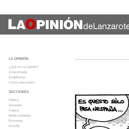
LA OPINIÓN
¿Qué es La Opinión?
Zona privada
Estadísticas
Correo-electrónico
SECCIONES
Política
Sociedad
Cultura
Medio ambiente
Economía
Arrecife