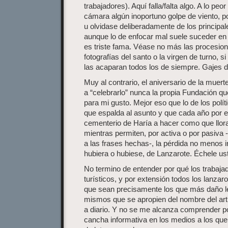
trabajadores). Aquí falla/falta algo. A lo peor
cámara algún inoportuno golpe de viento, p
u olvidase deliberadamente de los principal
aunque lo de enfocar mal suele suceder en
es triste fama. Véase no más las procesion
fotografías del santo o la virgen de turno, s
las acaparan todos los de siempre. Gajes de
Muy al contrario, el aniversario de la mue
a “celebrarlo” nunca la propia Fundación q
para mi gusto. Mejor eso que lo de los polí
que espalda al asunto y que cada año por
cementerio de Haría a hacer como que llora
mientras permiten, por activa o por pasiva
a las frases hechas-, la pérdida no menos irr
hubiera o hubiese, de Lanzarote. Échele usted
No termino de entender por qué los trabaja
turísticos, y por extensión todos los lanza
que sean precisamente los que más daño le 
mismos que se apropien del nombre del ar
a diario. Y no se me alcanza comprender p
cancha informativa en los medios a los que