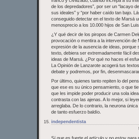
franco y civilizado, cuando increpa a su inte
de los depredadores”, por ser un “lacayo d
sus ideales” y “por haber caído tan bajo. L
conseguido detectar en el texto de Marsá un
menosprecio a los 10.000 hijos de San Luis
¿Y qué decir de los piropos de Carmen Del
provocación o mentira a la intervención de
expresión de la ausencia de ideas, porque si
texto, debiera ser extremadamente fácil de
ideas de Marsá. ¿Por qué no haces el esf
La Opinión de Lanzarote acogerá tus textos
debate y podremos, por fin, desenmascara
Por último, quienes tanto repiten lo del pe
que ese es su único pensamiento, o que tie
que les impide poder producir una sola idea
contrasta con las ajenas. A lo mejor, si ley
arreglaba. De lo contrario, la neurona únic
de tanto esfuerzo baldío.
independentista
Sí que es fuerte el artículo y no estoy par