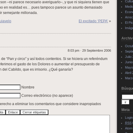
Cultu
son –ni parece necesario averiguarlo–, y que ni siquiera tienen que
Medi
uno en realidad es… pues tampoco parece un asunto demasiado
Econ
tir semejante millonada.
Arrec
quiavelo
El excitado ‘PEPA’
»
El Pi
Imág
Archiv
Octu
8:03 pm · 29 Septiembre 2006
Sept
Julio
 de “Pan y circo” y así todos contentos. Si se hiciera un referéndum
Junio
ferimos el gasto de los Dolores o aumentar el presupuesto de
Mayo
n del Cabildo, que es irrisorio. ¿Qué ganaría?
Abril
Marz
Nombre
Búsqu
Correo electrónico (no aparece)
 derecho a eliminar los comentarios que considere inapropiados
Meta
Login
RSS
Atom