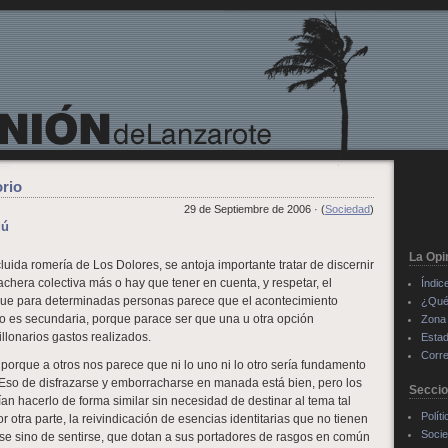
orio
29 de Septiembre de 2006 · (
Sociedad
)
dú
La Opi
luida romería de Los Dolores, se antoja importante tratar de discernir
rachera colectiva más o hay que tener en cuenta, y respetar, el
Índic
que para determinadas personas parece que el acontecimiento
¿Qué
no es secundaria, porque parace ser que una u otra opción
Zona 
millonarios gastos realizados.
Estad
Corre
porque a otros nos parece que ni lo uno ni lo otro sería fundamento
Eso de disfrazarse y emborracharse en manada está bien, pero los
Secci
an hacerlo de forma similar sin necesidad de destinar al tema tal
Políti
r otra parte, la reivindicación de esencias identitarias que no tienen
Soci
se sino de sentirse, que dotan a sus portadores de rasgos en común