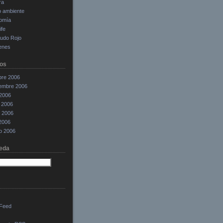
ra
o ambiente
omía
ife
cudo Rojo
enes
os
bre 2006
iembre 2006
 2006
 2006
 2006
 2006
o 2006
eda
Feed