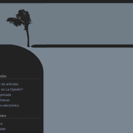
nión
e de artículos
 es La Opinión?
privada
ísticas
o-electrónico
ones
ca
edad