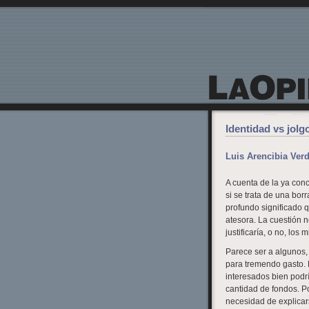
La Opinión de Lanzarote
Identidad vs jolg
Luis Arencibia Ver
A cuenta de la ya conc
si se trata de una bor
profundo significado 
atesora. La cuestión 
justificaría, o no, los 
Parece ser a algunos, 
para tremendo gasto. 
interesados bien podrí
cantidad de fondos. Po
necesidad de explicar