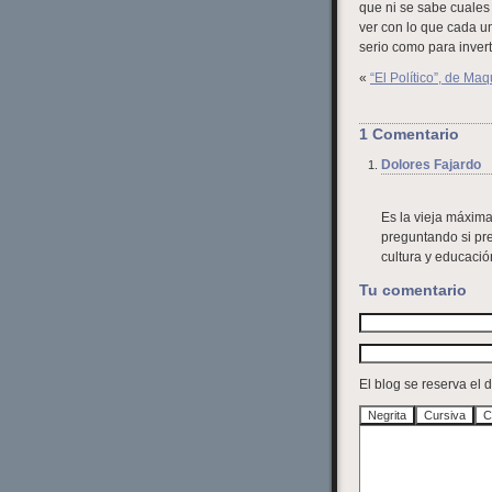
que ni se sabe cuales 
ver con lo que cada 
serio como para inver
«
“El Político”, de Ma
1 Comentario
Dolores Fajardo
Es la vieja máxima
preguntando si pre
cultura y educació
Tu comentario
El blog se reserva el