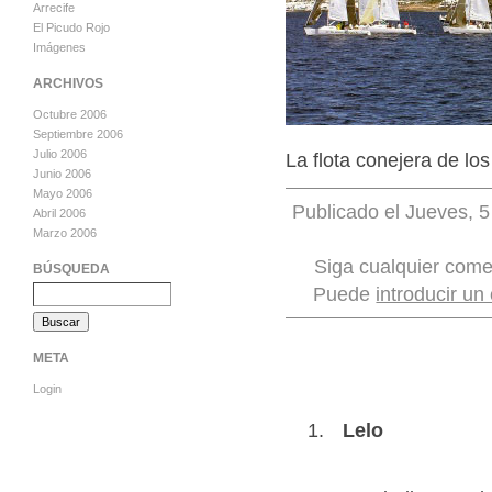
Arrecife
El Picudo Rojo
Imágenes
ARCHIVOS
Octubre 2006
Septiembre 2006
Julio 2006
La flota conejera de lo
Junio 2006
Mayo 2006
Publicado el Jueves, 5
Abril 2006
Marzo 2006
Siga cualquier come
BÚSQUEDA
Puede
introducir un
META
Login
Lelo