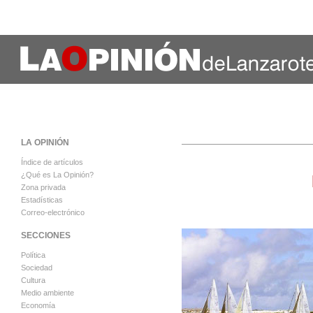
LA OPINIÓN
Índice de artículos
¿Qué es La Opinión?
Zona privada
Estadísticas
Correo-electrónico
SECCIONES
Política
Sociedad
Cultura
Medio ambiente
Economía