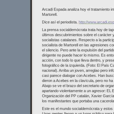
Arcadi Espada analiza hoy el tratamiento i
Martorell.
Dice así el periodista.
http://www.arcadi.es
La prensa socialdemócrata trata hoy de tap
últimos descubrimientos sobre el carácter y
socialistas catalanes. Respecto a la partici
socialista de Martorell en las agresiones c
el silencio. Pero ante la expulsión del parti
dirigente no puede hacer lo mismo. Es ent
acción, con todo lo que lleva dentro, y pre
fotográfico de la izquierda. (Foto: El País C
nacional). Arriba un joven, arreglao pero in
casi parece dialogar con Acebes. Han busca
dieron a Acebes en la clavícula, pero no 
Abajo se ve el brazo del secretario de orga
apartando violentamente a un agresor: EL
Organización del PP catalán, Xavier García
los manifestantes que portaba una cacerola”,
Este es el mundo socialdemócrata y estos
Unas gentes llegan a un lugar público para h