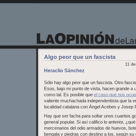
La Opinión de Lanzarote
Algo peor que un fascista
11 de
Heraclio Sánchez
Sólo hay algo peor que un fascista. Otro fasci
Esos, bajo mi punto de vista, hacen grande a
como tal. Es posible que
el caso que nos ocu
valiente muchachada independentista que la 
localidad catalana con Ángel Acebes y Josep P
Hay que ser facha para soltar unos cuantos go
general popular. Si así califico lo anterior, ¿q
mercenarios del odio armados de huevos, botel
bengala y piedras con destino a los, según su