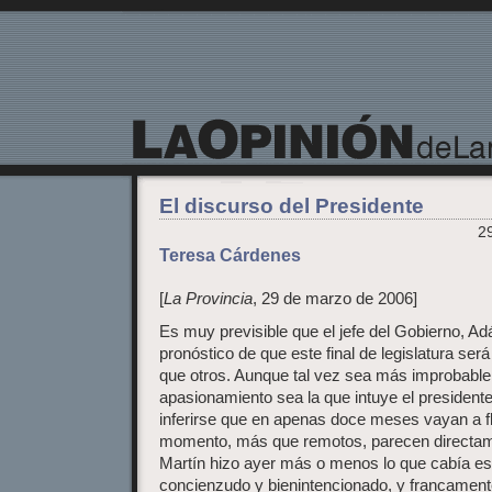
La Opinión de Lanzarote
El discurso del Presidente
2
Teresa Cárdenes
[
La Provincia
, 29 de marzo de 2006]
Es muy previsible que el jefe del Gobierno, Ad
pronóstico de que este final de legislatura se
que otros. Aunque tal vez sea más improbable q
apasionamiento sea la que intuye el president
inferirse que en apenas doce meses vayan a fl
momento, más que remotos, parecen directam
Martín hizo ayer más o menos lo que cabía e
concienzudo y bienintencionado, y francamente