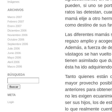
Imágenes
pueden, si uno se port
ARCHIVOS
ratos las detestan, cu
Marzo 2007
mamá elije a otro herm
Febrero 2007
como destino de sus fa
Enero 2007
Diciembre 2006
Las diferentes mamás s
Noviembre 2006
Octubre 2006
regazo amplio y acogedo
Septiembre 2006
Además, a fuerza de de
Julio 2006
vástagos se han vuelto p
Junio 2006
Mayo 2006
tienen asimilado que d
Abril 2006
ésta ha ido adquiriendo
Marzo 2006
BÚSQUEDA
Tanto quienes están 
mayor provecho posibl
anteriores para obtener
no les exigen ecuanimid
META
ser sus hijos, los de es
Login
lo que realmente cuent