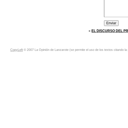
«
EL DISCURSO DEL P
CopyLeft
© 2007 La Opinión de Lanzarote (se permite el uso de los textos citando la