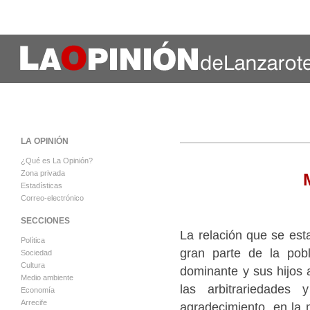
LA OPINIÓN
¿Qué es La Opinión?
Zona privada
Estadísticas
Correo-electrónico
SECCIONES
La relación que se esta
Política
gran parte de la po
Sociedad
Cultura
dominante y sus hijos 
Medio ambiente
las arbitrariedades
Economía
Arrecife
agradecimiento, en l