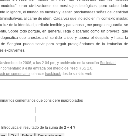
nes modelos”, eran civilizaciones de mestizajes biológicos, pero sobre todo
nte lo ignore, el mundo es mestizo y las tan proclamadas señas de identidad
ministrativas, al carné de ídem. Cada vez que, no solo en mi contexto insular,
a luz de la identidad, territorio temible y pantanoso-, me pongo en guardia, se
nto. Sobre todo porque, en general, llega disparado como un proyectil que
ogmática que anestesia el sentido crítico y abona el despiste y hasta la
 de Senghor pueda servir para seguir protegiéndonos de la tentación de
es excluyentes.
Noviembre de 2006, a las 2:04 pm, y archivado en la sección
Sociedad
.
er comentario a esta entrada por medio del feed
RSS 2.0
.
ucir un comentario
, o hacer
trackback
desde su sitio web.
liminar los comentarios que considere inapropiados
Introduzca el resultado de la suma de
2 + 4 ?