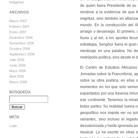
Imágenes
de quien fuera Presidente de su p
rendirse a la evidencia de que f
ARCHIVOS
negritud, sino también en afianza
Marzo 2007
mundo. En la construcción del Á
Febrero 2007
arraigo y desarraigo. El primero, 
Enero 2007
lluvia y al sol, a los aportes fe
Diciembre 2006
Noviembre 2006
estrategia, Senghor fuera el gran 
Octubre 2006
mestizaje en una palabra. No des
Septiembre 2006
metrópolis política, sino desde el d
Julio 2006
Junio 2006
El Centro de Estudios Africano
Mayo 2006
Jornadas sobre la Francofonía, a
Abril 2006
sobre su obra poética, en ellas 
Marzo 2006
momentos en los que solo vemos 
BÚSQUEDA
espantados por una travesía inhu
ese continente. Tenemos la mirad
todas partes. Su realidad suena 
geopolítico nos impide ver no so
META
variantes, sino incluso el leg
desvalorizada y hasta ignorada por
Login
musical. Lo he escrito en otras