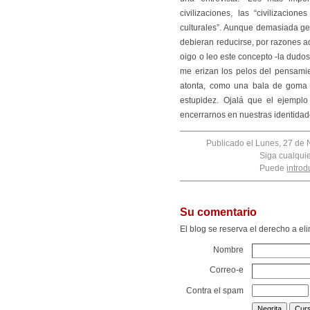
civilizaciones, las “civilizacio
culturales”. Aunque demasiada ge
debieran reducirse, por razones ad
oigo o leo este concepto -la dudos
me erizan los pelos del pensamie
atonta, como una bala de goma d
estupidez. Ojalá que el ejemplo
encerrarnos en nuestras identidad
Publicado el Lunes, 27 de 
Siga cualqui
Puede
introd
Su comentario
El blog se reserva el derecho a e
Nombre
Correo-e
Contra el spam