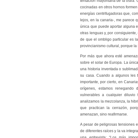
tentación mayoritaria de la ostra.
cocinadas en otros hornos formen
energías centrifugadoras que, co
lejos, en la canaria-, me parece 
única que puede aportar alguna 
otras lenguas y, por consiguiente
de que el ombligo particular es l
provincianismo cultural, porque la
Por más que ahora esté amenazad
sobre el solar de Europa. La única 
una historia inventada o sublimad
su casa. Cuando a algunos les ti
importante, por cierto, en Canari
orígenes, estamos renegando d
vulnerables a cualquier diluvio
analizamos la mezcolanza, la hibri
que practican la cerrazón, porq
amenazan, sino reafirmarse.
A pesar de peligrosas tensiones e
de diferentes raíces y la va inte
una entrevista: “Los más imp