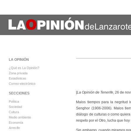
LA OPINIÓN
¿Qué es La Opinión?
Zona privada
Estadísticas
Correo-electrónico
[
La Opinión de Tenerife
, 26 de no
SECCIONES
Política
Malos tiempos para la negritud 
Sociedad
Senghor (1906-2006). Malos tiempo
Cultura
diálogo de culturas o como quiera l
Medio ambiente
respeto por el Otro, lucha que hoy 
Economía
Arrecife
Sin embargo, cuando miramos por e