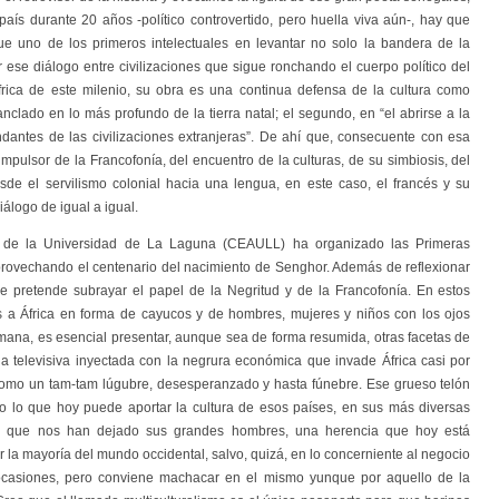
aís durante 20 años -político controvertido, pero huella viva aún-, hay que
ue uno de los primeros intelectuales en levantar no solo la bandera de la
r ese diálogo entre civilizaciones que sigue ronchando el cuerpo político del
frica de este milenio, su obra es una continua defensa de la cultura como
anclado en lo más profundo de la tierra natal; el segundo, en “el abrirse a la
cundantes de las civilizaciones extranjeras”. De ahí que, consecuente con esa
impulsor de la Francofonía, del encuentro de la culturas, de su simbiosis, del
de el servilismo colonial hacia una lengua, en este caso, el francés y su
iálogo de igual a igual.
s de la Universidad de La Laguna (CEAULL) ha organizado las Primeras
provechando el centenario del nacimiento de Senghor. Además de reflexionar
se pretende subrayar el papel de la Negritud y de la Francofonía. En estos
a África en forma de cayucos y de hombres, mujeres y niños con los ojos
mana, es esencial presentar, aunque sea de forma resumida, otras facetas de
a televisiva inyectada con la negrura económica que invade África casi por
como un tam-tam lúgubre, desesperanzado y hasta fúnebre. Ese grueso telón
lo lo que hoy puede aportar la cultura de esos países, en sus más diversas
ado que nos han dejado sus grandes hombres, una herencia que hoy está
 la mayoría del mundo occidental, salvo, quizá, en lo concerniente al negocio
 ocasiones, pero conviene machacar en el mismo yunque por aquello de la