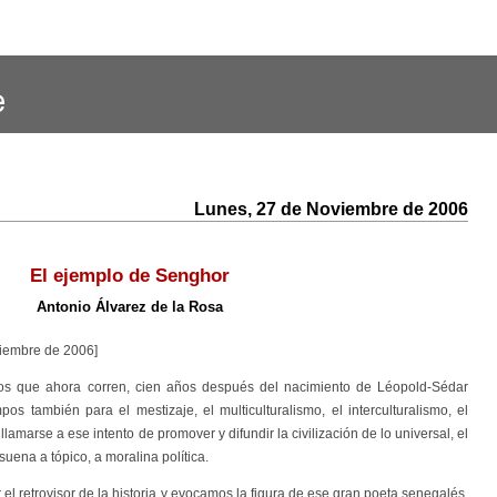
Lunes, 27 de Noviembre de 2006
El ejemplo de Senghor
Antonio Álvarez de la Rosa
viembre de 2006]
los que ahora corren, cien años después del nacimiento de Léopold-Sédar
s también para el mestizaje, el multiculturalismo, el interculturalismo, el
lamarse a ese intento de promover y difundir la civilización de lo universal, el
suena a tópico, a moralina política.
l retrovisor de la historia y evocamos la figura de ese gran poeta senegalés,