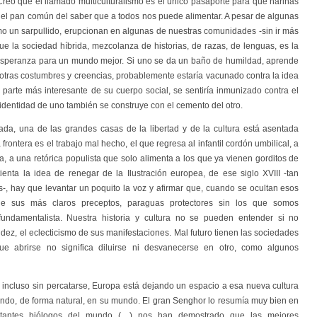
 Creo que el llamado multiculturalismo es el único pasaporte para que harinas
 el pan común del saber que a todos nos puede alimentar. A pesar de algunas
mo un sarpullido, erupcionan en algunas de nuestras comunidades -sin ir más
que la sociedad híbrida, mezcolanza de historias, de razas, de lenguas, es la
esperanza para un mundo mejor. Si uno se da un baño de humildad, aprende
, otras costumbres y creencias, probablemente estaría vacunado contra la idea
a parte más interesante de su cuerpo social, se sentiría inmunizado contra el
 identidad de uno también se construye con el cemento del otro.
a, una de las grandes casas de la libertad y de la cultura está asentada
frontera es el trabajo mal hecho, el que regresa al infantil cordón umbilical, a
a, a una retórica populista que solo alimenta a los que ya vienen gorditos de
enta la idea de renegar de la Ilustración europea, de ese siglo XVIII -tan
as-, hay que levantar un poquito la voz y afirmar que, cuando se ocultan esos
e sus más claros preceptos, paraguas protectores sin los que somos
 fundamentalista. Nuestra historia y cultura no se pueden entender si no
dez, el eclecticismo de sus manifestaciones. Mal futuro tienen las sociedades
ue abrirse no significa diluirse ni desvanecerse en otro, como algunos
 incluso sin percatarse, Europa está dejando un espacio a esa nueva cultura
grando, de forma natural, en su mundo. El gran Senghor lo resumía muy bien en
ortantes biólogos del mundo (…) nos han demostrado que las mejores