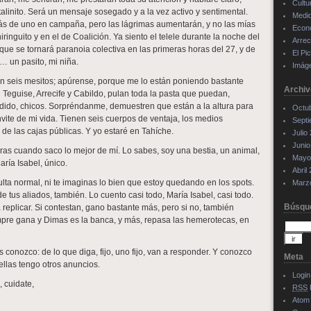
Cultu
ristalinito. Será un mensaje sosegado y a la vez activo y sentimental.
Medi
más de uno en campaña, pero las lágrimas aumentarán, y no las mías
Econ
iringuito y en el de Coalición. Ya siento el telele durante la noche del
Arrec
que se tornará paranoia colectiva en las primeras horas del 27, y de
El Pi
… un pasito, mi niña.
Imág
n seis mesitos; apúrense, porque me lo están poniendo bastante
Archiv
en Teguise, Arrecife y Cabildo, pulan toda la pasta que puedan,
jodido, chicos. Sorpréndanme, demuestren que están a la altura para
Octu
envite de mi vida. Tienen seis cuerpos de ventaja, los medios
Sept
 de las cajas públicas. Y yo estaré en Tahíche.
Julio
Junio
ras cuando saco lo mejor de mí. Lo sabes, soy una bestia, un animal,
Mayo
aría Isabel, único.
Abril
lta normal, ni te imaginas lo bien que estoy quedando en los spots.
Marz
de tus aliados, también. Lo cuento casi todo, María Isabel, casi todo.
Búsqu
 a replicar. Si contestan, gano bastante más, pero si no, también
pre gana y Dimas es la banca, y más, repasa las hemerotecas, en
conozco: de lo que diga, fijo, uno fijo, van a responder. Y conozco
Meta
ellas tengo otros anuncios.
Login
 cuidate,
RSS
Atom