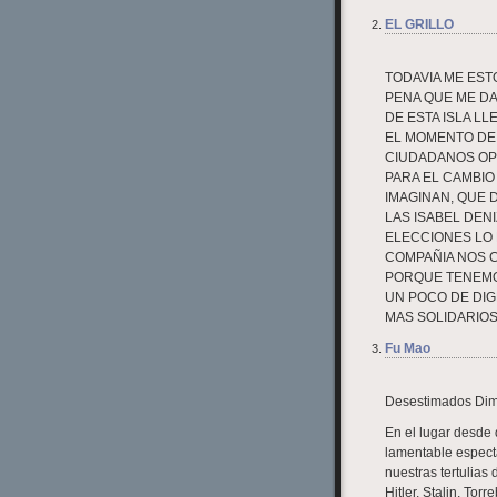
EL GRILLO
TODAVIA ME ES
PENA QUE ME DA
DE ESTA ISLA L
EL MOMENTO DE 
CIUDADANOS OP
PARA EL CAMBIO 
IMAGINAN, QUE 
LAS ISABEL DEN
ELECCIONES LO 
COMPAÑIA NOS 
PORQUE TENEMO
UN POCO DE DIG
MAS SOLIDARIOS
Fu Mao
Desestimados Dima
En el lugar desde
lamentable espect
nuestras tertulias
Hitler, Stalin, To