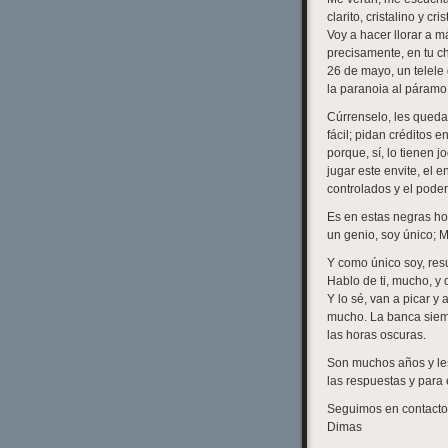
clarito, cristalino y c
Voy a hacer llorar a 
precisamente, en tu ch
26 de mayo, un telele 
la paranoia al páramo
Cúrrenselo, les queda
fácil; pidan créditos 
porque, sí, lo tienen 
jugar este envite, el 
controlados y el poder
Es en estas negras ho
un genio, soy único; M
Y como único soy, resu
Hablo de ti, mucho, y 
Y lo sé, van a picar y
mucho. La banca siem
las horas oscuras.
Son muchos años y les 
las respuestas y para 
Seguimos en contacto,
Dimas