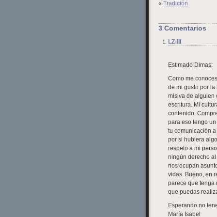
«
Tradición
3 Comentarios
LZ-III
Estimado Dimas:
Como me conoces bi
de mi gusto por l
misiva de alguien c
escritura. Mi cultu
contenido. Compren
para eso tengo un
tu comunicación a
por si hubiera algo
respeto a mi perso
ningún derecho al
nos ocupan asuntos
vidas. Bueno, en r
parece que tenga 
que puedas realiza
Esperando no tener
María Isabel