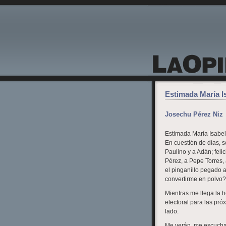
La Opinión de Lanzarote
Estimada María I
Josechu Pérez Niz
Estimada María Isabel
En cuestión de días, s
Paulino y a Adán; feli
Pérez, a Pepe Torres, 
el pinganillo pegado a
convertirme en polvo?
Mientras me llega la 
electoral para las pró
lado.
Me verán, me escuchar