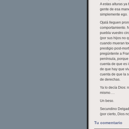
A estas alturas ya
gente de esa mane
simplemente ego.
Ojalá lleguen pron
comportamiento. No
puebla vuestro cir
(por sus hijos no 
cuando mueran tod
prestigio post-mor
pregúntenle a Fran
península, porque
cuenta de que es i
de que hay que viv
cuenta de que la 
de derechas.
Ya lo decía Dios: 
mismo….
Un beso.
Secundino Delga
(por cierto, Dios n
Tu comentario