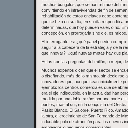
muchos bungalós, que se han retirado del merc
convirtiendo en infraviviendas de fin de sema
rehabilitación de estos enclaves debe contemp
que se hizo en su día, en su día respondió a 
determinadas, que hoy pueden valer, o no. E
concepción, en prorrogarla sine die, es miope.
El interrogante es: ¿qué papel pueden cumplir
seguir a la cabecera de la estrategia y de la re
que innovar?, ¿qué nuevas metas hay que pla
Estas son las preguntas del millón, o mejor, d
Muchos expertos dicen que el sector se encue
o diseñando, más de lo mismo, sin decidirse 
innovadores que, aunque sean inicialmente p
ejemplo: los centros comerciales que se abrie
era el eje indiscutible, en la actualidad han pe
medida por una doble razón: por una parte el t
puntos, más al sur, en la conquista del Oest
Pasito Blanco, El Salobre, Puerto Rico, Amad
la otra, el crecimiento de San Fernando de M
indudable polo de atracción para los nuevos inq
empleados o pequeños comerciantes.