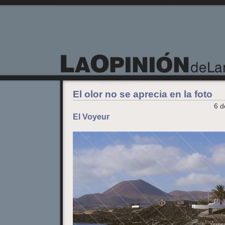
La Opinión de Lanzarote
El olor no se aprecia en la foto
6 d
El Voyeur