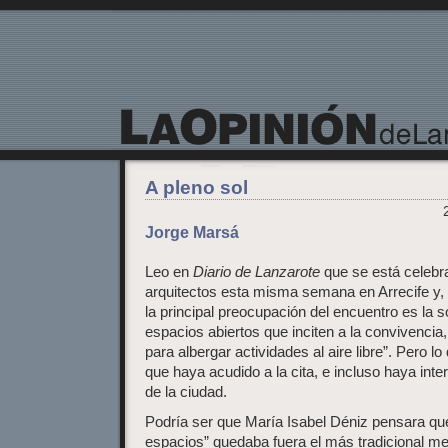
La Opinión de Lanzarote
A pleno sol
Jorge Marsá
Leo en
Diario de Lanzarote
que se está celebra
arquitectos esta misma semana en Arrecife y, 
la principal preocupación del encuentro es la
espacios abiertos que inciten a la convivenci
para albergar actividades al aire libre”. Pero
que haya acudido a la cita, e incluso haya inter
de la ciudad.
Podría ser que María Isabel Déniz pensara que
espacios” quedaba fuera el más tradicional me