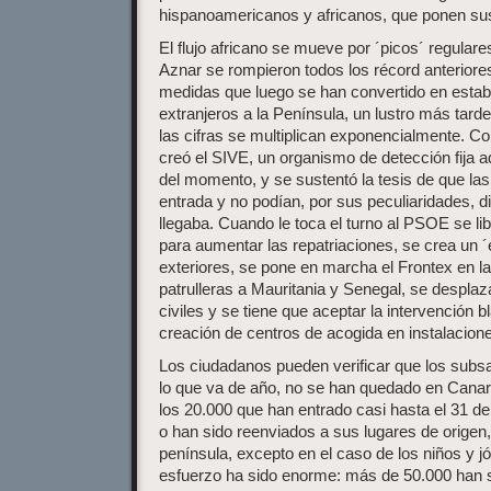
hispanoamericanos y africanos, que ponen sus
El flujo africano se mueve por ´picos´ regulare
Aznar se rompieron todos los récord anteriore
medidas que luego se han convertido en establ
extranjeros a la Península, un lustro más tard
las cifras se multiplican exponencialmente. C
creó el SIVE, un organismo de detección fija 
del momento, y se sustentó la tesis de que las 
entrada y no podían, por sus peculiaridades, di
llegaba. Cuando le toca el turno al PSOE se lib
para aumentar las repatriaciones, se crea un 
exteriores, se pone en marcha el Frontex en la 
patrulleras a Mauritania y Senegal, se desplaz
civiles y se tiene que aceptar la intervención 
creación de centros de acogida en instalacione
Los ciudadanos pueden verificar que los subs
lo que va de año, no se han quedado en Canari
los 20.000 que han entrado casi hasta el 31 d
o han sido reenviados a sus lugares de origen,
península, excepto en el caso de los niños y j
esfuerzo ha sido enorme: más de 50.000 han 