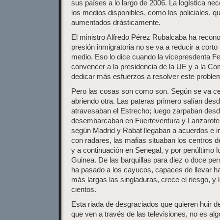
sus países a lo largo de 2006. La logística n
los medios disponibles, como los policiales, q
aumentados drásticamente.
El ministro Alfredo Pérez Rubalcaba ha recono
presión inmigratoria no se va a reducir a corto
medio. Eso lo dice cuando la vicepresdenta Fe
convencer a la presidencia de la UE y a la Co
dedicar más esfuerzos a resolver este proble
Pero las cosas son como son. Según se va ce
abriendo otra. Las pateras primero salían des
atravesaban el Estrecho; luego zarpaban desd
desembarcaban en Fuerteventura y Lanzarote,
según Madrid y Rabat llegaban a acuerdos e im
con radares, las mafias situaban los centros 
y a continuación en Senegal, y por penúltimo l
Guinea. De las barquillas para diez o doce per
ha pasado a los cayucos, capaces de llevar ha
más largas las singladuras, crece el riesgo, y
cientos.
Esta riada de desgraciados que quieren huir del 
que ven a través de las televisiones, no es al