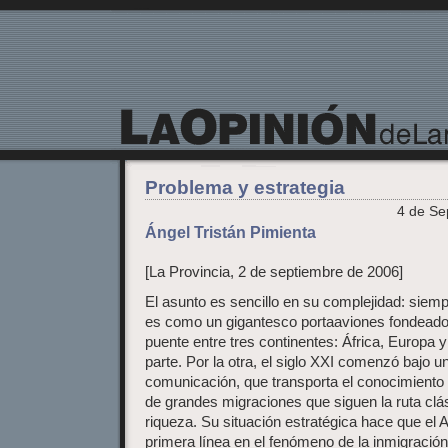
La Opinión de Lanzarote
Problema y estrategia
4 de Se
Ángel Tristán Pimienta
[La Provincia, 2 de septiembre de 2006]
El asunto es sencillo en su complejidad: siem
es como un gigantesco portaaviones fondeado e
puente entre tres continentes: África, Europa 
parte. Por la otra, el siglo XXI comenzó bajo un
comunicación, que transporta el conocimiento 
de grandes migraciones que siguen la ruta clás
riqueza. Su situación estratégica hace que el 
primera línea en el fenómeno de la inmigración