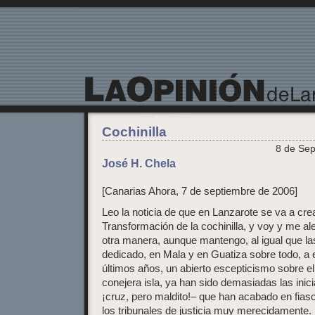
La Opinión de Lanzarote
Cochinilla
8 de Sep
José H. Chela
[Canarias Ahora, 7 de septiembre de 2006]
Leo la noticia de que en Lanzarote se va a cre
Transformación de la cochinilla, y voy y me a
otra manera, aunque mantengo, al igual que l
dedicado, en Mala y en Guatiza sobre todo, a e
últimos años, un abierto escepticismo sobre e
conejera isla, ya han sido demasiadas las inici
¡cruz, pero maldito!– que han acabado en fia
los tribunales de justicia muy merecidamente.