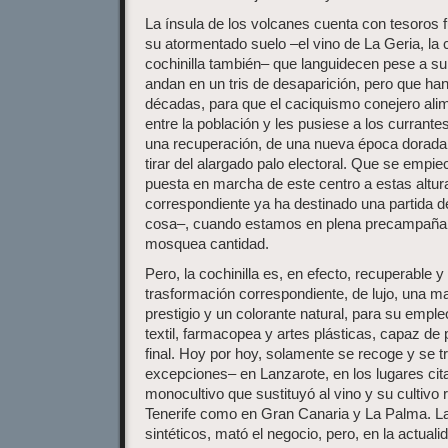
La ínsula de los volcanes cuenta con tesoros
su atormentado suelo –el vino de La Geria, la ce
cochinilla también– que languidecen pese a su
andan en un tris de desaparición, pero que han
décadas, para que el caciquismo conejero al
entre la población y les pusiese a los currant
una recuperación, de una nueva época dorada 
tirar del alargado palo electoral. Que se empie
puesta en marcha de este centro a estas altura
correspondiente ya ha destinado una partida d
cosa–, cuando estamos en plena precampaña 
mosquea cantidad.
Pero, la cochinilla es, en efecto, recuperable 
trasformación correspondiente, de lujo, una m
prestigio y un colorante natural, para su emple
textil, farmacopea y artes plásticas, capaz de p
final. Hoy por hoy, solamente se recoge y se t
excepciones– en Lanzarote, en los lugares cita
monocultivo que sustituyó al vino y su cultivo r
Tenerife como en Gran Canaria y La Palma. La
sintéticos, mató el negocio, pero, en la actual