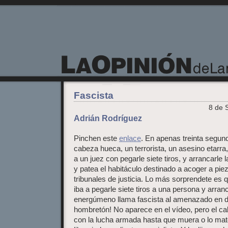
La Opinión de Lanzarote
Fascista
8 de 
Adrián Rodríguez
Pinchen este
enlace
. En apenas treinta segu
cabeza hueca, un terrorista, un asesino etarr
a un juez con pegarle siete tiros, y arrancarle l
y patea el habitáculo destinado a acoger a pie
tribunales de justicia. Lo más sorprendete es 
iba a pegarle siete tiros a una persona y arrancar
energúmeno llama fascista al amenazado en 
hombretón! No aparece en el vídeo, pero el c
con la lucha armada hasta que muera o lo ma