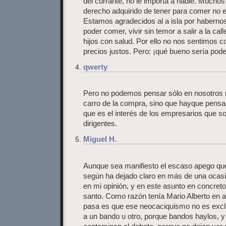
del currante, no le importa a nadie. Mucho
derecho adquirido de tener para comer no 
Estamos agradecidos al a isla por habernos
poder comer, vivir sin temor a salir a la cal
hijos con salud. Por ello no nos sentimos 
precios justos. Pero: ¡qué bueno sería poder
qwerty
Pero no podemos pensar sólo en nosotros m
carro de la compra, sino que hayque pensar
que es el interés de los empresarios que s
dirigentes.
Miguel H.
Aunque sea manifiesto el escaso apego que J
según ha dejado claro en más de una ocasi
en mi opinión, y en este asunto en concret
santo. Como razón tenía Mario Alberto en a
pasa es que ese neocaciquismo no es excl
a un bando u otro, porque bandos haylos, y