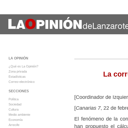
LA OPINIÓN
¿Qué es La Opinión?
Zona privada
La corr
Estadísticas
Correo-electrónico
SECCIONES
[Coordinador de Izquie
Política
Sociedad
[
Canarias 7
, 22 de feb
Cultura
Medio ambiente
El fenómeno de la cor
Economía
han propuesto el cálcu
Arrecife