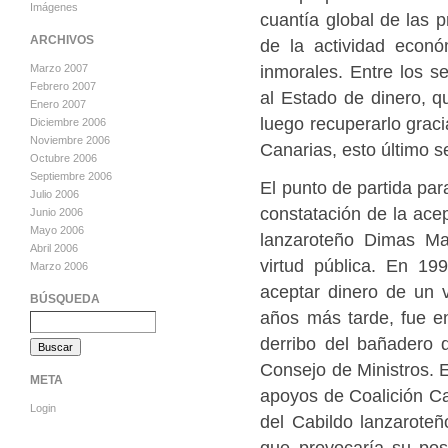
Imágenes
cuantía global de las p
ARCHIVOS
de la actividad econó
inmorales. Entre los s
Marzo 2007
Febrero 2007
al Estado de dinero, 
Enero 2007
luego recuperarlo graci
Diciembre 2006
Noviembre 2006
Canarias, esto último s
Octubre 2006
Septiembre 2006
El punto de partida par
Julio 2006
constatación de la acep
Junio 2006
Mayo 2006
lanzaroteño Dimas Mar
Abril 2006
virtud pública. En 19
Marzo 2006
aceptar dinero de un 
BÚSQUEDA
años más tarde, fue e
derribo del bañadero d
Consejo de Ministros. E
META
apoyos de Coalición Can
Login
del Cabildo lanzarote
que provocaría su post