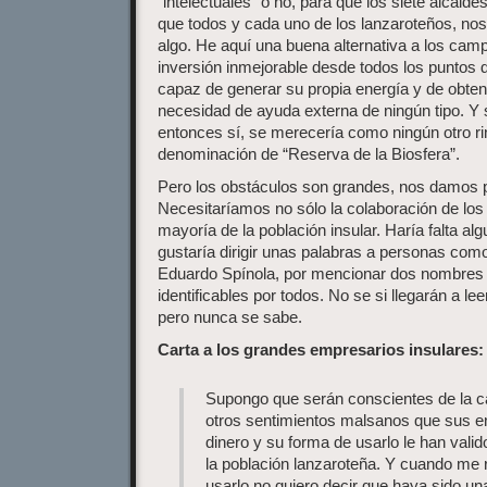
“intelectuales” o no, para que los siete alcalde
que todos y cada uno de los lanzaroteños, n
algo. He aquí una buena alternativa a los cam
inversión inmejorable desde todos los puntos d
capaz de generar su propia energía y de obten
necesidad de ayuda externa de ningún tipo. Y 
entonces sí, se merecería como ningún otro rin
denominación de “Reserva de la Biosfera”.
Pero los obstáculos son grandes, nos damos p
Necesitaríamos no sólo la colaboración de los 
mayoría de la población insular. Haría falta a
gustaría dirigir unas palabras a personas co
Eduardo Spínola, por mencionar dos nombres 
identificables por todos. No se si llegarán a lee
pero nunca se sabe.
Carta a los grandes empresarios insulares:
Supongo que serán conscientes de la ca
otros sentimientos malsanos que sus 
dinero y su forma de usarlo le han valido
la población lanzaroteña. Y cuando me r
usarlo no quiero decir que haya sido u