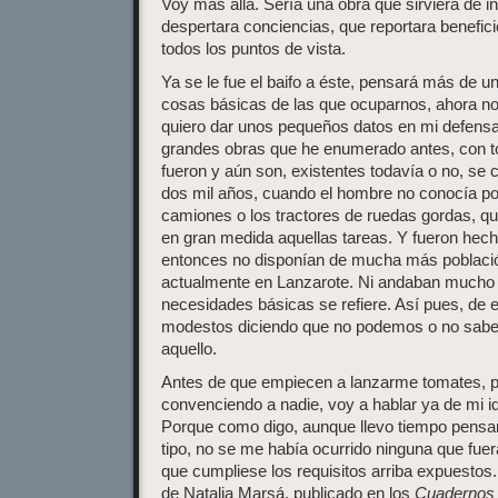
Voy más allá. Sería una obra que sirviera de i
despertara conciencias, que reportara benefici
todos los puntos de vista.
Ya se le fue el baifo a éste, pensará más de 
cosas básicas de las que ocuparnos, ahora no
quiero dar unos pequeños datos en mi defensa
grandes obras que he enumerado antes, con t
fueron y aún son, existentes todavía o no, se
dos mil años, cuando el hombre no conocía po
camiones o los tractores de ruedas gordas, que
en gran medida aquellas tareas. Y fueron hec
entonces no disponían de mucha más població
actualmente en Lanzarote. Ni andaban mucho
necesidades básicas se refiere. Así pues, de
modestos diciendo que no podemos o no sab
aquello.
Antes de que empiecen a lanzarme tomates, p
convenciendo a nadie, voy a hablar ya de mi id
Porque como digo, aunque llevo tiempo pensa
tipo, no se me había ocurrido ninguna que fuera
que cumpliese los requisitos arriba expuestos.
de Natalia Marsá, publicado en los
Cuadernos 