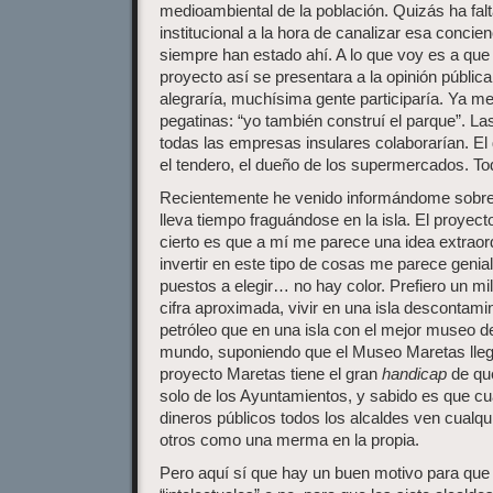
medioambiental de la población. Quizás ha falta
institucional a la hora de canalizar esa concie
siempre han estado ahí. A lo que voy es a que
proyecto así se presentara a la opinión públi
alegraría, muchísima gente participaría. Ya m
pegatinas: “yo también construí el parque”. L
todas las empresas insulares colaborarían. El 
el tendero, el dueño de los supermercados. To
Recientemente he venido informándome sobre
lleva tiempo fraguándose en la isla. El proyect
cierto es que a mí me parece una idea extraord
invertir en este tipo de cosas me parece genia
puestos a elegir… no hay color. Prefiero un mi
cifra aproximada, vivir en una isla descontami
petróleo que en una isla con el mejor museo 
mundo, suponiendo que el Museo Maretas llegar
proyecto Maretas tiene el gran
handicap
de que
solo de los Ayuntamientos, y sabido es que cua
dineros públicos todos los alcaldes ven cualqu
otros como una merma en la propia.
Pero aquí sí que hay un buen motivo para que