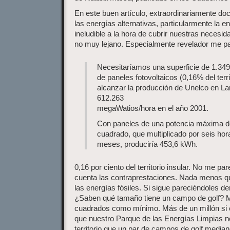
En este buen artículo, extraordinariamente do
las energías alternativas, particularmente la e
ineludible a la hora de cubrir nuestras necesi
no muy lejano. Especialmente revelador me par
Necesitaríamos una superficie de 1.34
de paneles fotovoltaicos (0,16% del terri
alcanzar la producción de Unelco en La
612.263
megaWatios/hora en el año 2001.
Con paneles de una potencia máxima d
cuadrado, que multiplicado por seis hora
meses, produciría 453,6 kWh.
0,16 por ciento del territorio insular. No me pa
cuenta las contraprestaciones. Nada menos qu
las energías fósiles. Si sigue pareciéndoles d
¿Saben qué tamaño tiene un campo de golf? M
cuadrados como mínimo. Más de un millón si e
que nuestro Parque de las Energías Limpias
territorio que un par de campos de golf media