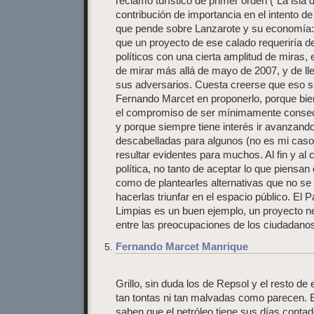
reclamo turístico de primer orden (”La isla d
contribución de importancia en el intento de
que pende sobre Lanzarote y su economía: 
que un proyecto de ese calado requeriría d
políticos con una cierta amplitud de miras,
de mirar más allá de mayo de 2007, y de l
sus adversarios. Cuesta creerse que eso s
Fernando Marcet en proponerlo, porque bien
el compromiso de ser mínimamente consec
y porque siempre tiene interés ir avanzand
descabelladas para algunos (no es mi cas
resultar evidentes para muchos. Al fin y al c
política, no tanto de aceptar lo que piensan
como de plantearles alternativas que no se 
hacerlas triunfar en el espacio público. El 
Limpias es un buen ejemplo, un proyecto n
entre las preocupaciones de los ciudadanos
Fernando Marcet Manrique
Grillo, sin duda los de Repsol y el resto d
tan tontas ni tan malvadas como parecen. E
saben que el petróleo tiene sus días conta