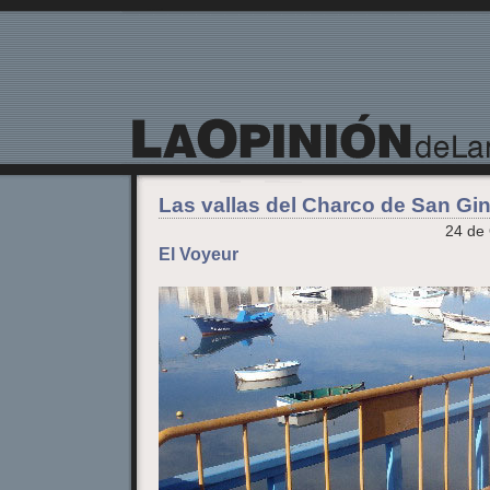
La Opinión de Lanzarote
Las vallas del Charco de San Gi
24 de 
El Voyeur