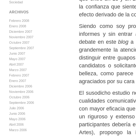
Sociedad
la confianza que sien
ARCHIVOS
efecto derivado de la c
Febrero 2008
Siendo como soy proc
Enero 2008
Diciembre 2007
informes y sin entrar 
Noviembre 2007
debate en este
blog
a 
Octubre 2007
Septiembre 2007
grandemente la atenci
Junio 2007
distinguir entre guapo
Mayo 2007
candidatos o solicitan
Abril 2007
Marzo 2007
belleza, como parece
Febrero 2007
agraciados por su cara 
Enero 2007
Diciembre 2006
El susodicho estudio n
Noviembre 2006
Octubre 2006
cualidades comunicati
Septiembre 2006
con mayor eficacia que 
Julio 2006
Junio 2006
un riguroso y extenso 
Mayo 2006
participantes debería
Abril 2006
Marzo 2006
Artes), propongo la 