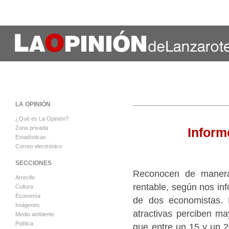
LA OPINIÓN
¿Qué es La Opinión?
Zona privada
Inform
Estadísticas
Correo-electrónico
SECCIONES
Reconocen de manera
Arrecife
rentable, según nos i
Cultura
Economía
de dos economistas. 
Imágenes
atractivas perciben ma
Medio ambiente
Política
que entre un 15 y un 2