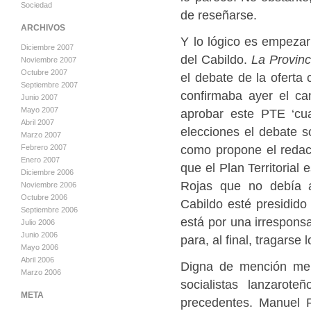
Sociedad
de reseñarse.
ARCHIVOS
Y lo lógico es empezar 
Diciembre 2007
del Cabildo.
La Provinc
Noviembre 2007
Octubre 2007
el debate de la oferta
Septiembre 2007
confirmaba ayer el ca
Junio 2007
Mayo 2007
aprobar este PTE ‘cu
Abril 2007
elecciones el debate so
Marzo 2007
como propone el redac
Febrero 2007
Enero 2007
que el Plan Territorial 
Diciembre 2006
Rojas que no debía a
Noviembre 2006
Octubre 2006
Cabildo esté presidid
Septiembre 2006
está por una irresponsa
Julio 2006
Junio 2006
para, al final, tragarse 
Mayo 2006
Abril 2006
Digna de mención me 
Marzo 2006
socialistas lanzarot
META
precedentes. Manuel 