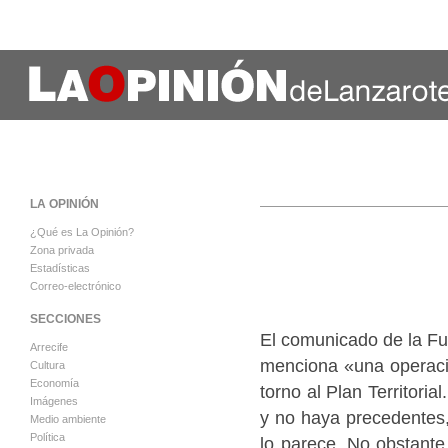
LA OPINIÓN
¿Qué es La Opinión?
Zona privada
Estadísticas
Correo-electrónico
SECCIONES
El comunicado de la Fu
Arrecife
menciona «una operaci
Cultura
Economía
torno al Plan Territori
Imágenes
y no haya precedentes,
Medio ambiente
Política
lo parece. No obstante