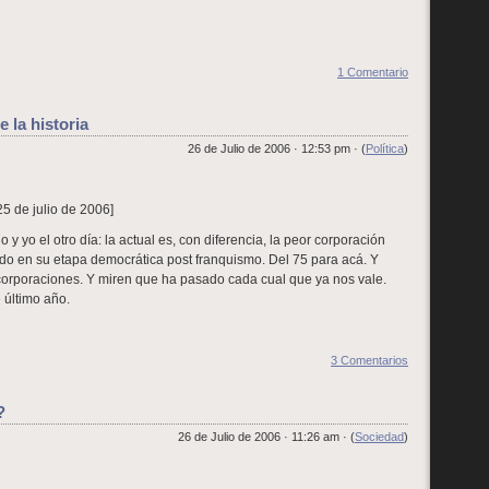
1 Comentario
e la historia
26 de Julio de 2006 · 12:53 pm · (
Política
)
 25 de julio de 2006]
y yo el otro día: la actual es, con diferencia, la peor corporación
ldo en su etapa democrática post franquismo. Del 75 para acá. Y
orporaciones. Y miren que ha pasado cada cual que ya nos vale.
 último año.
3 Comentarios
?
26 de Julio de 2006 · 11:26 am · (
Sociedad
)