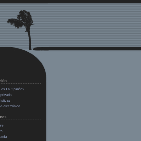
nión
 es La Opinión?
privada
ísticas
o-electrónico
ones
ife
ra
omía