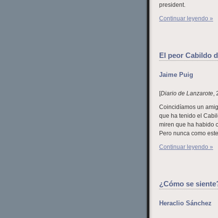
president.
Continuar leyendo »
El peor Cabildo d
Jaime Puig
[
Diario de Lanzarote
,
Coincidíamos un amigo 
que ha tenido el Cabi
miren que ha habido c
Pero nunca como este
Continuar leyendo »
¿Cómo se siente
Heraclio Sánchez