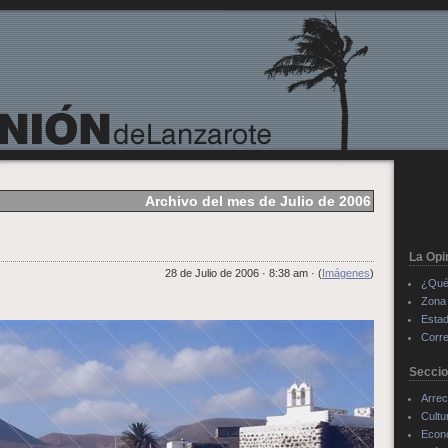
Archivo del mes de Julio de 2006
La Opi
28 de Julio de 2006 · 8:38 am · (
Imágenes
)
¿Qué
Zona 
Estad
Corre
Secci
Arrec
Cultu
Econ