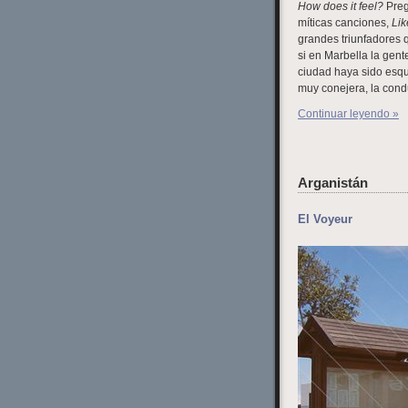
How does it feel?
Preg
míticas canciones,
Lik
grandes triunfadores q
si en Marbella la gent
ciudad haya sido esqu
muy conejera, la cond
Continuar leyendo »
Arganistán
El Voyeur