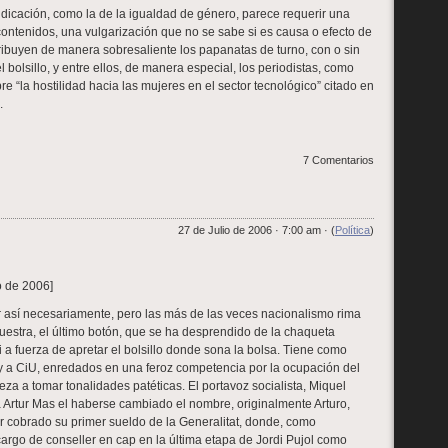
indicación, como la de la igualdad de género, parece requerir una
contenidos, una vulgarización que no se sabe si es causa o efecto de
ntribuyen de manera sobresaliente los papanatas de turno, con o sin
 el bolsillo, y entre ellos, de manera especial, los periodistas, como
bre “la hostilidad hacia las mujeres en el sector tecnológico” citado en
.
7 Comentarios
27 de Julio de 2006 · 7:00 am · (
Política
)
io de 2006]
r así necesariamente, pero las más de las veces nacionalismo rima
uestra, el último botón, que se ha desprendido de la chaqueta
 a fuerza de apretar el bolsillo donde sona la bolsa. Tiene como
y a CiU, enredados en una feroz competencia por la ocupación del
a a tomar tonalidades patéticas. El portavoz socialista, Miquel
a Artur Mas el haberse cambiado el nombre, originalmente Arturo,
 cobrado su primer sueldo de la Generalitat, donde, como
cargo de conseller en cap en la última etapa de Jordi Pujol como