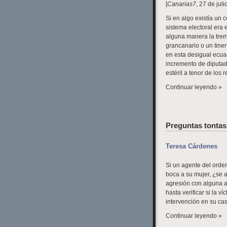
[
Canarias7
, 27 de jul
Si en algo existía un 
sistema electoral era 
alguna manera la trem
grancanario o un tiner
en esta desigual ecuac
incremento de diputado
estéril a tenor de los 
Continuar leyendo »
Preguntas tontas
Teresa Cárdenes
Si un agente del orden
boca a su mujer, ¿se a
agresión con alguna a
hasta verificar si la v
intervención en su ca
Continuar leyendo »