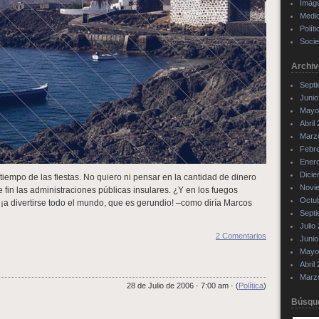
Imág
Medi
Políti
Soci
Archiv
Sept
Junio
Mayo
Abril
Marz
Febr
Ener
Dici
 tiempo de las fiestas. No quiero ni pensar en la cantidad de dinero
Novi
 fin las administraciones públicas insulares. ¿Y en los fuegos
Octu
, ¡a divertirse todo el mundo, que es gerundio! –como diría Marcos
Sept
Julio
2 Comentarios
Junio
Mayo
Abril
Marz
28 de Julio de 2006 · 7:00 am · (
Política
)
Búsqu