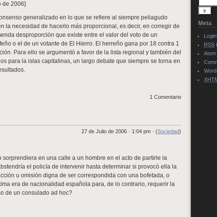
io de 2006]
consenso generalizado en lo que se refiere al siempre peliagudo
Meta
en la necesidad de hacerlo más proporcional, es decir, en corregir de
enda desproporción que existe entre el valor del voto de un
Login
feño o el de un votante de El Hierro. El herreño gana por 18 contra 1
RSS
ión. Para ello se argumentó a favor de la lista regional y también del
Atom
s para la islas capitalinas, un largo debate que siempre se torna en
Com
resultados.
Word
XHT
1 Comentario
27 de Julio de 2006 · 1:04 pm · (
Sociedad
)
 sorprendiera en una calle a un hombre en el acto de partirle la
bstendría el policía de intervenir hasta determinar si provocó ella la
cción u omisión digna de ser correspondida con una bofetada, o
íctima era de nacionalidad española para, de lo contrario, requerir la
so de un consulado ad hoc?