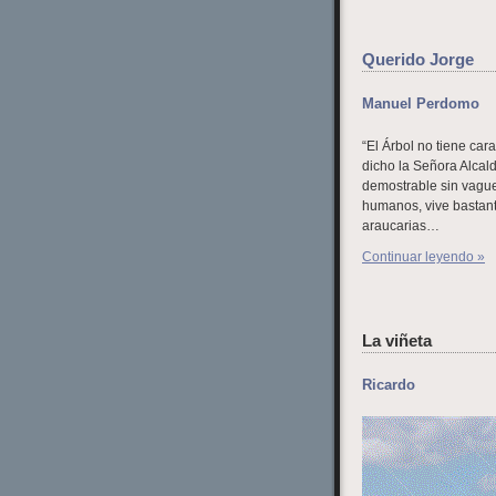
Querido Jorge
Manuel Perdomo
“El Árbol no tiene cara
dicho la Señora Alcal
demostrable sin vague
humanos, vive bastante
araucarias…
Continuar leyendo »
La viñeta
Ricardo