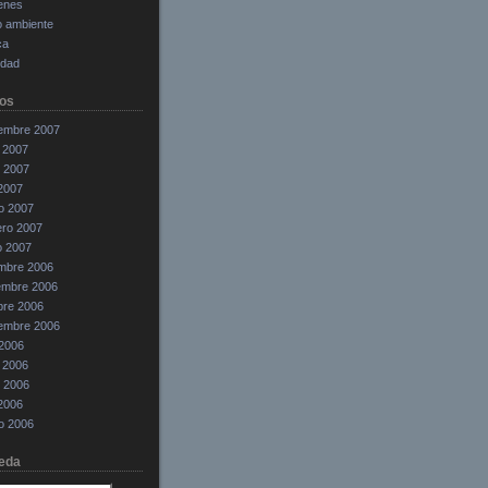
enes
o ambiente
ca
edad
os
iembre 2007
 2007
 2007
 2007
o 2007
ero 2007
o 2007
embre 2006
embre 2006
bre 2006
iembre 2006
 2006
 2006
 2006
 2006
o 2006
eda