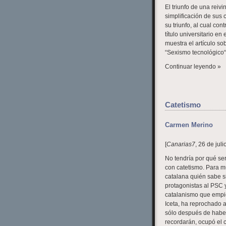
El triunfo de una reiv
simplificación de sus 
su triunfo, al cual co
título universitario en
muestra el artículo so
“Sexismo tecnológico“
Continuar leyendo »
Catetismo
Carmen Merino
[
Canarias7
, 26 de jul
No tendría por qué se
con catetismo. Para m
catalana quién sabe si
protagonistas al PSC 
catalanismo que empiez
Iceta, ha reprochado 
sólo después de haber
recordarán, ocupó el 