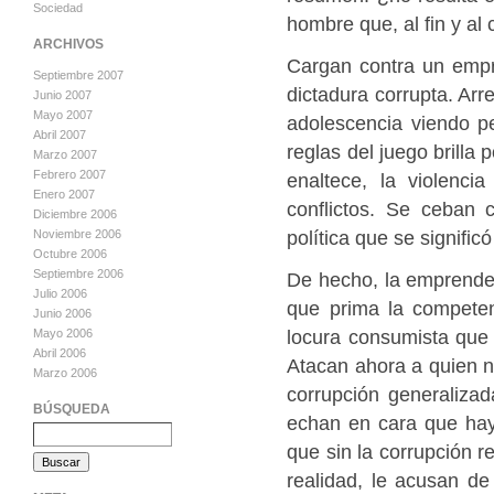
Sociedad
hombre que, al fin y al
ARCHIVOS
Cargan contra un emp
Septiembre 2007
dictadura corrupta. Ar
Junio 2007
Mayo 2007
adolescencia viendo pe
Abril 2007
reglas del juego brilla
Marzo 2007
Febrero 2007
enaltece, la violenc
Enero 2007
conflictos. Se ceban 
Diciembre 2006
política que se signific
Noviembre 2006
Octubre 2006
Septiembre 2006
De hecho, la emprenden
Julio 2006
que prima la compete
Junio 2006
locura consumista que
Mayo 2006
Abril 2006
Atacan ahora a quien 
Marzo 2006
corrupción generaliza
BÚSQUEDA
echan en cara que haya
que sin la corrupción r
realidad, le acusan de