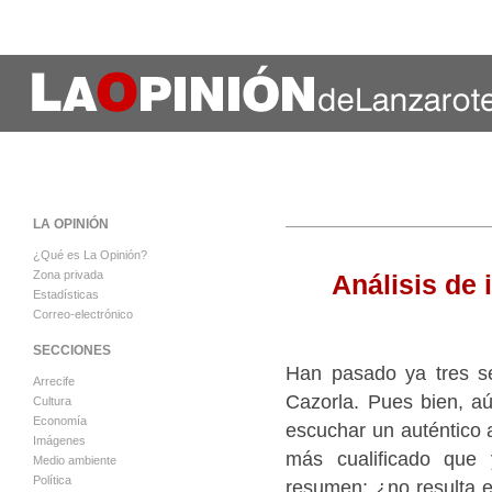
LA OPINIÓN
¿Qué es La Opinión?
Zona privada
Análisis de
Estadísticas
Correo-electrónico
SECCIONES
Han pasado ya tres s
Arrecife
Cazorla. Pues bien, a
Cultura
Economía
escuchar un auténtico 
Imágenes
más cualificado que 
Medio ambiente
Política
resumen: ¿no resulta e