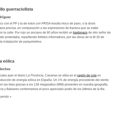
lo guerracivilista
dríguez
co con el PP y la de estos con PRISA resulta moco de pavo, o la dosis
aria precisa, en comparación a las expresiones de fractura que se están
n la calle. Por rojo un anciano de 80 años recibió un
bastonazo
de otro señor de
ido protestaba, repartiendo folletos informativos, por las obras de la M-30 de
la instalación de parquímetros.
a eólica
Sánchez
caba ayer el diario
La Provincia
, Canarias se sitúa en el
vagón de cola
en
oducción de energía eólica en España. Un 1% de energía procedente del viento
en las Islas gracias a los 138 megavatios (MW) presentes en nuestra geografía.
ia y Baleares conformamos el poco apreciado podio de los últimos de la fila.
eyendo »