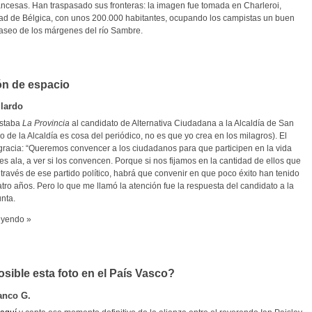
ancesas. Han traspasado sus fronteras: la imagen fue tomada en Charleroi,
dad de Bélgica, con unos 200.000 habitantes, ocupando los campistas un buen
paseo de los márgenes del río Sambre.
ón de espacio
lardo
istaba
La Provincia
al candidato de Alternativa Ciudadana a la Alcaldía de San
o de la Alcaldía es cosa del periódico, no es que yo crea en los milagros). El
a gracia: “Queremos convencer a los ciudadanos para que participen en la vida
es ala, a ver si los convencen. Porque si nos fijamos en la cantidad de ellos que
 través de ese partido político, habrá que convenir en que poco éxito han tenido
tro años. Pero lo que me llamó la atención fue la respuesta del candidato a la
nta.
eyendo »
osible esta foto en el País Vasco?
anco G.