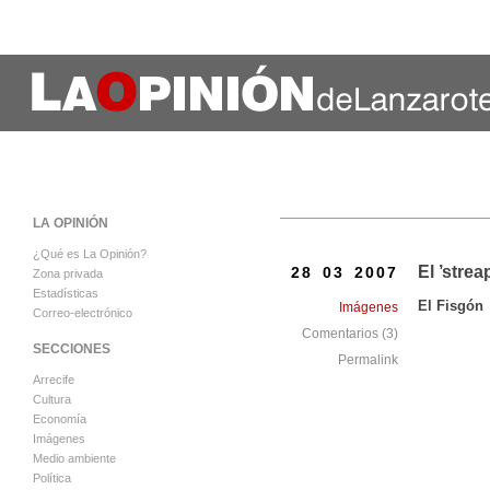
LA OPINIÓN
¿Qué es La Opinión?
El ’stre
28 03 2007
Zona privada
Estadísticas
El Fisgón
Imágenes
Correo-electrónico
Comentarios (3)
SECCIONES
Permalink
Arrecife
Cultura
Economía
Imágenes
Medio ambiente
Política