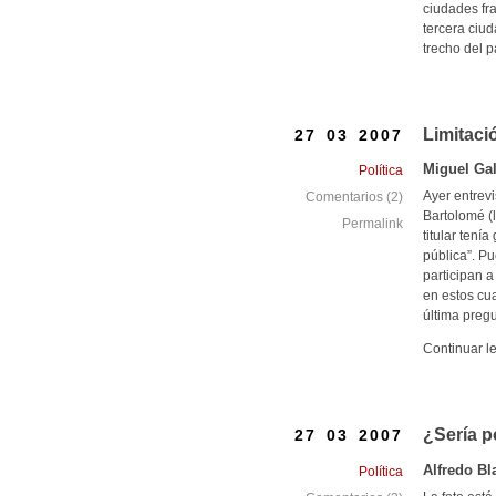
ciudades fr
tercera ciu
trecho del 
Limitaci
27 03 2007
Miguel Gal
Política
Ayer entrev
Comentarios (2)
Bartolomé (l
Permalink
titular tení
pública”. Pu
participan a
en estos cua
última pregu
Continuar l
¿Sería p
27 03 2007
Alfredo Bl
Política