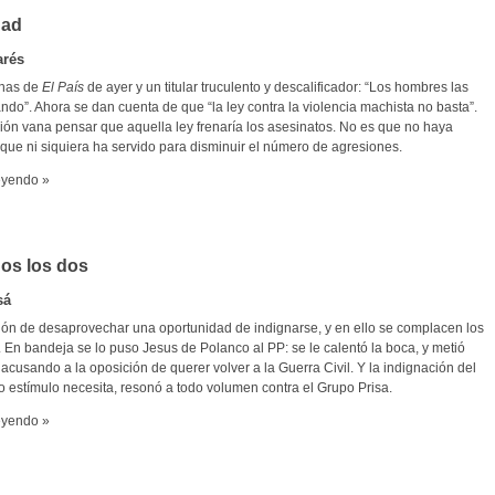
dad
arés
inas de
El País
de ayer y un titular truculento y descalificador: “Los hombres las
do”. Ahora se dan cuenta de que “la ley contra la violencia machista no basta”.
ión vana pensar que aquella ley frenaría los asesinatos. No es que no haya
que ni siquiera ha servido para disminuir el número de agresiones.
eyendo »
os los dos
sá
ión de desaprovechar una oportunidad de indignarse, y en ello se complacen los
En bandeja se lo puso Jesus de Polanco al PP: se le calentó la boca, y metió
 acusando a la oposición de querer volver a la Guerra Civil. Y la indignación del
o estímulo necesita, resonó a todo volumen contra el Grupo Prisa.
eyendo »