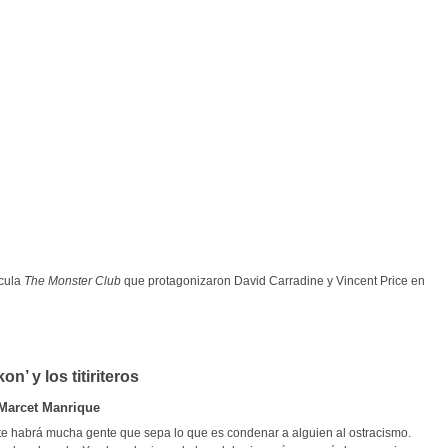
ícula
The Monster Club
que protagonizaron David Carradine y Vincent Price en
on’ y los titiriteros
Marcet Manrique
 habrá mucha gente que sepa lo que es condenar a alguien al ostracismo.