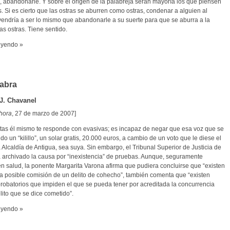
, abandonarle. Y sobre el origen de la palabreja serán mayoría los que piensen
 Si es cierto que las ostras se aburren como ostras, condenar a alguien al
vendría a ser lo mismo que abandonarle a su suerte para que se aburra a la
s ostras. Tiene sentido.
eyendo »
abra
J. Chavanel
hora
, 27 de marzo de 2007]
ntas él mismo te responde con evasivas; es incapaz de negar que esa voz que se
do un “kilillo”, un solar gratis, 20.000 euros, a cambio de un voto que le diese el
a Alcaldía de Antigua, sea suya. Sin embargo, el Tribunal Superior de Justicia de
 archivado la causa por “inexistencia” de pruebas. Aunque, seguramente
n salud, la ponente Margarita Varona afirma que pudiera concluirse que “existen
la posible comisión de un delito de cohecho”, también comenta que “existen
robatorios que impiden el que se pueda tener por acreditada la concurrencia
elito que se dice cometido”.
eyendo »