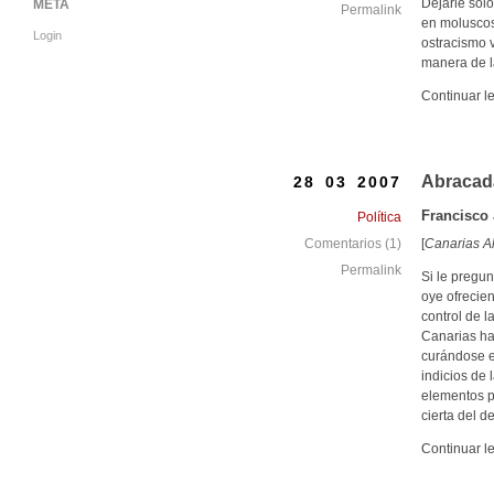
Dejarle solo
META
Permalink
en moluscos.
Login
ostracismo 
manera de la
Continuar l
Abracad
28 03 2007
Francisco 
Política
[
Canarias A
Comentarios (1)
Permalink
Si le pregu
oye ofrecien
control de l
Canarias ha
curándose e
indicios de 
elementos p
cierta del d
Continuar l