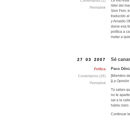
La foto está
Comentarios (2)
líder del ma
Permalink
Sinn Fein, b
traducido al
y Arnaldo Ot
darse esa f
política a c
matar a qui
Sé canar
27 03 2007
Paco Déni
Política
[Miembro de 
Comentarios (26)
[
La Opinión 
Permalink
Tú sabes que
no te aparte
sal a la cal
habla claro.
Continuar l