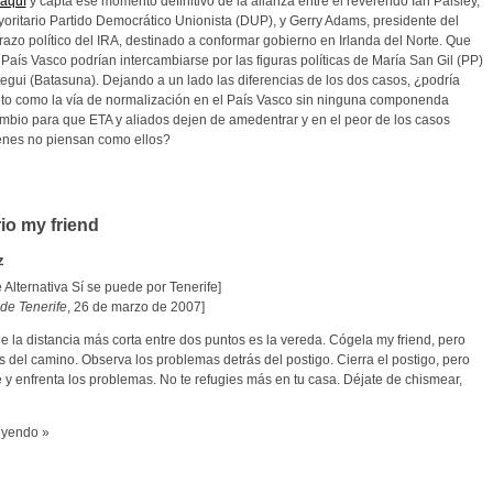
aquí
y capta ese momento definitivo de la alianza entre el reverendo Ian Paisley,
yoritario Partido Democrático Unionista (DUP), y Gerry Adams, presidente del
razo político del IRA, destinado a conformar gobierno en Irlanda del Norte. Que
 País Vasco podrían intercambiarse por las figuras políticas de María San Gil (PP)
egui (Batasuna). Dejando a un lado las diferencias de los dos casos, ¿podría
oto como la vía de normalización en el País Vasco sin ninguna componenda
ambio para que ETA y aliados dejen de amedentrar y en el peor de los casos
enes no piensan como ellos?
io my friend
z
Alternativa Sí se puede por Tenerife]
de Tenerife
, 26 de marzo de 2007]
 la distancia más corta entre dos puntos es la vereda. Cógela my friend, pero
s del camino. Observa los problemas detrás del postigo. Cierra el postigo, pero
le y enfrenta los problemas. No te refugies más en tu casa. Déjate de chismear,
eyendo »