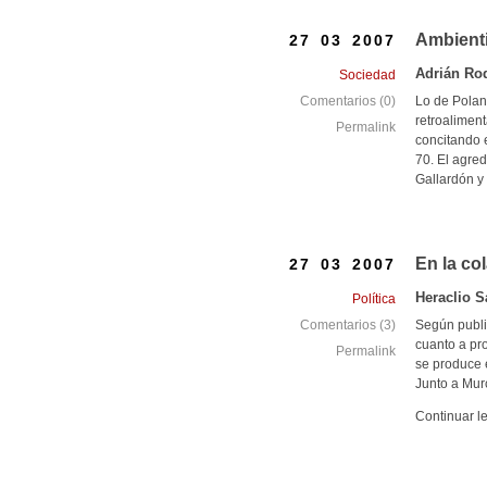
Ambientil
27 03 2007
Adrián Ro
Sociedad
Lo de Polan
Comentarios (0)
retroaliment
Permalink
concitando e
70. El agred
Gallardón y 
En la col
27 03 2007
Heraclio 
Política
Según publi
Comentarios (3)
cuanto a pr
Permalink
se produce 
Junto a Murc
Continuar l