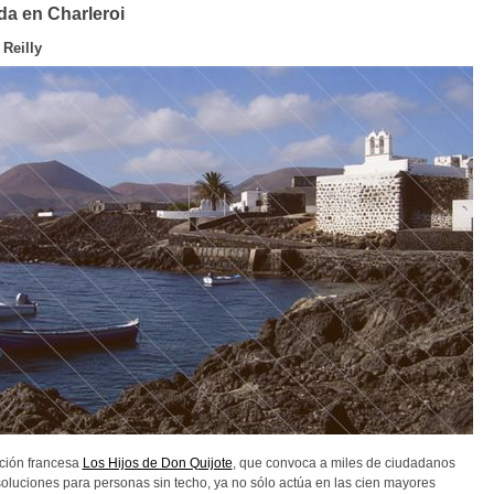
a en Charleroi
 Reilly
ción francesa
Los Hijos de Don Quijote
, que convoca a miles de ciudadanos
soluciones para personas sin techo, ya no sólo actúa en las cien mayores