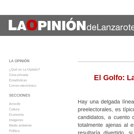
LA OPINIÓN
¿Qué es La Opinión?
Zona privada
El Golfo: 
Estadísticas
Correo-electrónico
SECCIONES
Hay una delgada línea
Arrecife
preelectorales, es típ
Cultura
Economía
candidatos, a cuento 
Imágenes
totalmente ajenas al e
Medio ambiente
Política
resultaría divertido, 