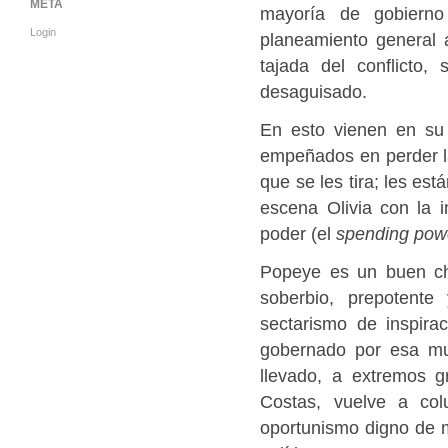
META
mayoría de gobierno
Login
planeamiento general a
tajada del conflicto
desaguisado.
En esto vienen en su 
empeñados en perder la
que se les tira; les es
escena Olivia con la i
poder (el
spending pow
Popeye es un buen ch
soberbio, prepotente 
sectarismo de inspira
gobernado por esa mu
llevado, a extremos g
Costas, vuelve a co
oportunismo digno de m