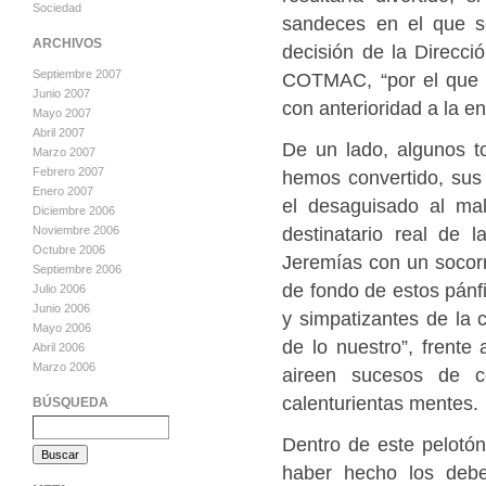
Sociedad
sandeces en el que s
ARCHIVOS
decisión de la Direcc
Septiembre 2007
COTMAC, “por el que s
Junio 2007
con anterioridad a la e
Mayo 2007
Abril 2007
De un lado, algunos t
Marzo 2007
Febrero 2007
hemos convertido, sus 
Enero 2007
el desaguisado al ma
Diciembre 2006
destinatario real de
Noviembre 2006
Octubre 2006
Jeremías con un socorr
Septiembre 2006
de fondo de estos pánfi
Julio 2006
Junio 2006
y simpatizantes de la 
Mayo 2006
de lo nuestro”, frente
Abril 2006
Marzo 2006
aireen sucesos de c
calenturientas mentes.
BÚSQUEDA
Dentro de este pelotón
haber hecho los debe