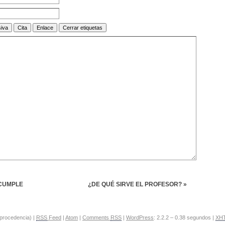
 CUMPLE
¿DE QUÉ SIRVE EL PROFESOR? »
 procedencia) |
RSS
Feed
|
Atom
|
Comments
RSS
|
WordPress
: 2.2.2 – 0.38 segundos |
XH