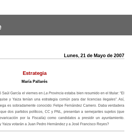
Lunes, 21 de Mayo de 2007
Estrategia
María Pallarés
ó Saúl García el viernes en
La Provincia
estaba bien resumido en el titular: “El
uise y Yaiza tenían una estrategia común para dar licencias ilegales”. Así,
tratega es sobradamente conocido: Felipe Fernández Camero. Daba verdadera
r que dos partidos políticos, CC y PNL, presentan a semejantes sujetos (que
aricación por la Fiscalía) como candidatos a presidir un ayuntamiento.
y Yaiza votarán a Juan Pedro Hernández y a José Francisco Reyes?