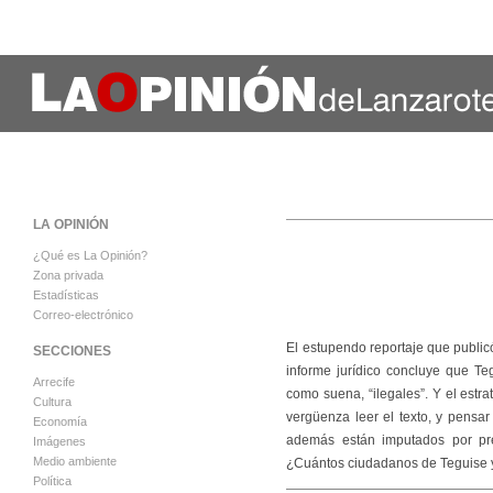
LA OPINIÓN
¿Qué es La Opinión?
Zona privada
Estadísticas
Correo-electrónico
El estupendo reportaje que public
SECCIONES
informe jurídico concluye que Teg
Arrecife
como suena, “ilegales”. Y el es
Cultura
vergüenza leer el texto, y pensa
Economía
además están imputados por prev
Imágenes
Medio ambiente
¿Cuántos ciudadanos de Teguise 
Política