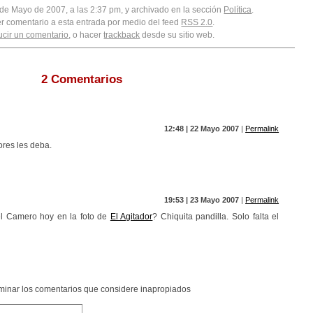
 de Mayo de 2007, a las 2:37 pm, y archivado en la sección
Política
.
er comentario a esta entrada por medio del feed
RSS 2.0
.
ucir un comentario
, o hacer
trackback
desde su sitio web.
2 Comentarios
12:48 | 22 Mayo 2007
|
Permalink
ores les deba.
19:53 | 23 Mayo 2007
|
Permalink
el Camero hoy en la foto de
El Agitador
? Chiquita pandilla. Solo falta el
liminar los comentarios que considere inapropiados