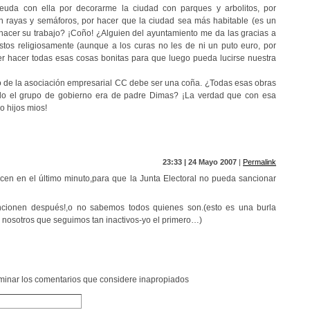
euda con ella por decorarme la ciudad con parques y arbolitos, por
n rayas y semáforos, por hacer que la ciudad sea más habitable (es un
or hacer su trabajo? ¡Coño! ¿Alguien del ayuntamiento me da las gracias a
tos religiosamente (aunque a los curas no les de ni un puto euro, por
der hacer todas esas cosas bonitas para que luego pueda lucirse nuestra
po de la asociación empresarial CC debe ser una coña. ¿Todas esas obras
o el grupo de gobierno era de padre Dimas? ¡La verdad que con esa
o hijos mios!
23:33 | 24 Mayo 2007
|
Permalink
acen en el último minuto,para que la Junta Electoral no pueda sancionar
cionen después!,o no sabemos todos quienes son.(esto es una burla
e nosotros que seguimos tan inactivos-yo el primero…)
liminar los comentarios que considere inapropiados