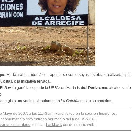
ue María Isabel, además de apuntarse como suyas las obras realizadas por
ostas, o la iniciativa privada,
: “El Sevilla ganó la copa de la UEFA con María Isabel Déniz como alcaldesa de
o.
sta legislatura venimos hablando en
La Opinión
desde su creación.
e Mayo de 2007, a las 11:43 am, y archivado en la sección
Imágenes
.
er comentario a esta entrada por medio del feed
RSS 2.0
.
ucir un comentario
, o hacer
trackback
desde su sitio web.