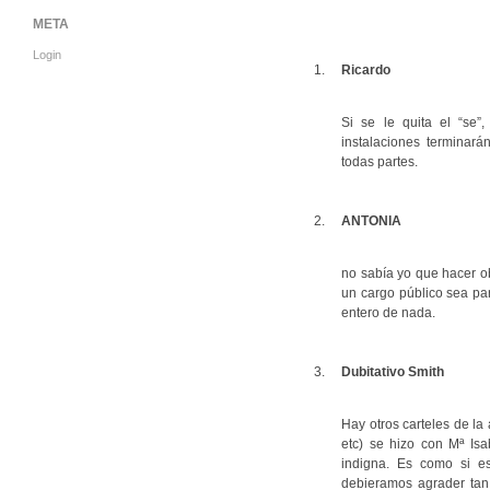
META
Login
Ricardo
Si se le quita el “se”,
instalaciones terminarán
todas partes.
ANTONIA
no sabía yo que hacer o
un cargo público sea par
entero de nada.
Dubitativo Smith
Hay otros carteles de la
etc) se hizo con Mª Is
indigna. Es como si es
debieramos agrader tan