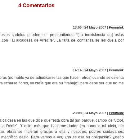
4 Comentarios
13:06 | 24 Mayo 2007
|
Permalink
 estos carteles pueden ser premonitorios: “[La inexistencia de] estas
 con [la] alcaldesa de Arrecife”. La falta de confianza se les cuela por
14:14 | 24 Mayo 2007
|
Permalink
bras (no hablo ya de adjudicarse las que hacen otros) cuando se ostenta
a echarse flores, yo creía que era su “trabajo”, pero debe ser que no me
23:08 | 24 Mayo 2007
|
Permalink
 alcaldesa en las que dice que “esta obra tal (un parque, campo de futbol,
able Déniz”. Y esto, más que hacerme dudar (en honor a mi nick), me
as obras se hicieran gracias a ella y nosotros, pobres ciudadanos,
 magnífico gesto. Pero vamos a ver, ¿no es esa su obligación? ¿debo