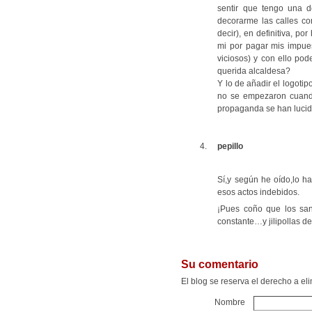
sentir que tengo una d
decorarme las calles co
decir), en definitiva, p
mi por pagar mis impues
viciosos) y con ello po
querida alcaldesa?
Y lo de añadir el logoti
no se empezaron cuand
propaganda se han lucid
pepillo
Sí,y según he oído,lo h
esos actos indebidos.
¡Pues coño que los san
constante…y jilipollas d
Su comentario
El blog se reserva el derecho a e
Nombre