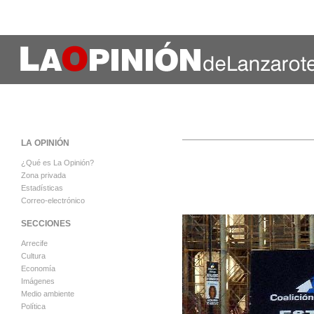
LA OPINIÓN
¿Qué es La Opinión?
Zona privada
Estadísticas
Correo-electrónico
SECCIONES
Arrecife
Cultura
Economía
Imágenes
Medio ambiente
Política