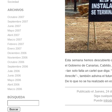
Sociedad
ARCHIVOS
Octubre 2007
Septiembre 2007
Junio 2007
Mayo 2007
Abril 2007
Marzo 2007
Febrero 2007
Enero 2007
Diciembre 2006
Noviembre 2006
Esta semana hemos descubierto q
Octubre 2006
el Gobierno de Canarias, Cabildo, C
Septiembre 2006
–tan solo falta un cartel que diga
Julio 2006
Junio 2006
Arrecife”–, también adivina el futur
Mayo 2006
De lo que no se ha realizado en e
Abril 2006
Marzo 2006
Publicado el Jueves, 24 d
Siga cualqui
BÚSQUEDA
Puede
introd