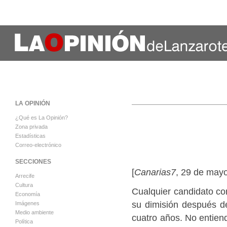
LA OPINIÓN
¿Qué es La Opinión?
Zona privada
Estadísticas
Correo-electrónico
SECCIONES
[
Canarias7
, 29 de may
Arrecife
Cultura
Cualquier candidato co
Economía
su dimisión después d
Imágenes
Medio ambiente
cuatro años. No entiend
Política