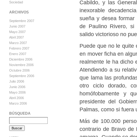
Cabildo, y las Genera
Sociedad
inexorable decadenc
ARCHIVOS
sueña y desea formar 
Septiembre 2007
de Paulino Rivero, si
Junio 2007
Mayo 2007
salido victorioso no pue
Abril 2007
Marzo 2007
Puede que no le quite 
Febrero 2007
en mover ficha en algu
Enero 2007
Diciembre 2006
realmente le ha dicho 
Noviembre 2006
Atendiendo a su relati
Octubre 2006
Septiembre 2006
que lama las profundas 
Julio 2006
otro ciclo dorado, c
Junio 2006
homófobamente y qu
Mayo 2006
Abril 2006
presidente del Gobier
Marzo 2006
Palmas, como si fuera
BÚSQUEDA
Más de 100.000 person
contrario de Bravo de 
amarga. Cuando se desp