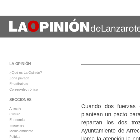
LA OPINIÓN
¿Qué es La Opinión?
Zona privada
Estadísticas
Correo-electrónico
SECCIONES
Cuando dos fuerzas o
Arrecife
plantean un pacto para
Cultura
Economía
repartan los dos tro
Imágenes
Ayuntamiento de Arrec
Medio ambiente
Política
llama la atención la no