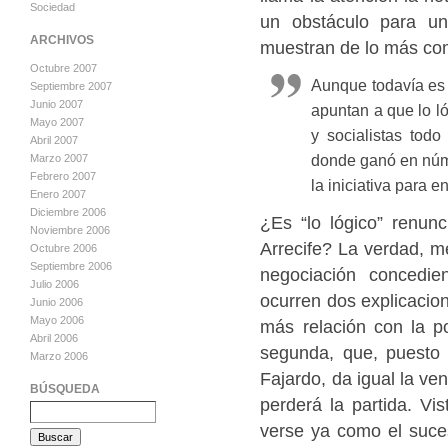
Sociedad
un obstáculo para un
ARCHIVOS
muestran de lo más com
Octubre 2007
Aunque todavía es 
Septiembre 2007
Junio 2007
apuntan a que lo ló
Mayo 2007
y socialistas todo
Abril 2007
donde ganó en núme
Marzo 2007
Febrero 2007
la iniciativa para 
Enero 2007
Diciembre 2006
¿Es “lo lógico” renunc
Noviembre 2006
Arrecife? La verdad, me
Octubre 2006
Septiembre 2006
negociación concedi
Julio 2006
ocurren dos explicacion
Junio 2006
Mayo 2006
más relación con la po
Abril 2006
segunda, que, puesto 
Marzo 2006
Fajardo, da igual la ve
BÚSQUEDA
perderá la partida. Vi
verse ya como el suces