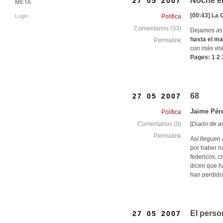
Noche el
27 05 2007
META
[00:43] La 
Login
Política
Comentarios (33)
Dejamos así
hasta el ma
Permalink
con más vis
Pages: 1 2 
68
27 05 2007
Jaime Pér
Política
[
Diario de a
Comentarios (0)
Permalink
Así lleguen 
por haber na
federicos, c
dicen que ha
han perdido
El perso
27 05 2007