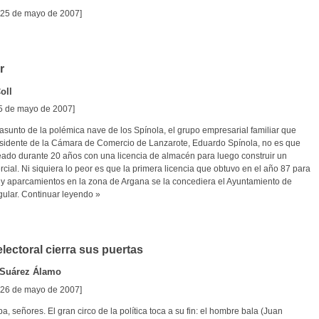
 25 de mayo de 2007]
r
oll
25 de mayo de 2007]
asunto de la polémica nave de los Spínola, el grupo empresarial familiar que
residente de la Cámara de Comercio de Lanzarote, Eduardo Spínola, no es que
ado durante 20 años con una licencia de almacén para luego construir un
cial. Ni siquiera lo peor es que la primera licencia que obtuvo en el año 87 para
y aparcamientos en la zona de Argana se la concediera el Ayuntamiento de
gular.
Continuar leyendo »
electoral cierra sus puertas
 Suárez Álamo
 26 de mayo de 2007]
a, señores. El gran circo de la política toca a su fin: el hombre bala (Juan