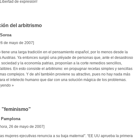
¡Libertad de expresión!
ción del arbitrismo
 Soroa
 26 de mayo de 2007]
o tiene una larga tradición en el pensamiento español, por lo menos desde la
s Austrias. Ya entonces surgió una pléyade de personas que, ante el desastroso
 sociedad y la economía patrias, proponían a la corte remedios sencillos,
falibles. En esto consiste el arbitrismo: en propugnar recetas simples y sencillas
mas complejos. Y de ahí también proviene su atractivo, pues no hay nada más
ara el intelecto humano que dar con una solución mágica de los problemas.
eyendo »
 ”feminismo”
 Pamplona
hora
, 26 de mayo de 2007]
las mujeres ejecutivas renuncia a su baja maternal”. “EE UU aprueba la primera