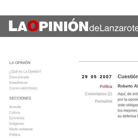
LA OPINIÓN
¿Qué es La Opinión?
Cuestión
29 05 2007
Zona privada
Estadísticas
Roberto A
Política
Correo-electrónico
Aquí, de ent
Comentarios (2)
SECCIONES
por la oposi
Permalink
visto obliga
Arrecife
los mejores
Cultura
su defensa 
Economía
Imágenes
Medio ambiente
Política