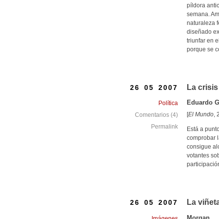
píldora anti
semana. Amb
naturaleza 
diseñado ex
triunfar en 
porque se c
La crisi
26 05 2007
Eduardo Ga
Política
[
El Mundo
,
Comentarios (4)
Permalink
Está a punt
comprobar l
consigue alc
votantes sob
participació
La viñet
26 05 2007
Morgan
Imágenes