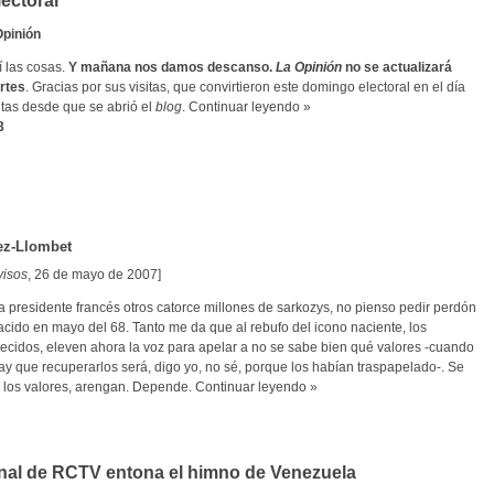
ectoral
Opinión
 las cosas.
Y mañana nos damos descanso.
La Opinión
no se actualizará
rtes
. Gracias por sus visitas, que convirtieron este domingo electoral en el día
itas desde que se abrió el
blog
.
Continuar leyendo »
3
ez-Llombet
visos
, 26 de mayo de 2007]
a presidente francés otros catorce millones de sarkozys, no pienso pedir perdón
cido en mayo del 68. Tanto me da que al rebufo del icono naciente, los
recidos, eleven ahora la voz para apelar a no se sabe bien qué valores -cuando
y que recuperarlos será, digo yo, no sé, porque los habían traspapelado-. Se
 los valores, arengan. Depende.
Continuar leyendo »
nal de RCTV entona el himno de Venezuela