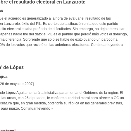
bre el resultado electoral en Lanzarote
sá
e el acuerdo es generalizado a la hora de evaluar el resultado de las
n Lanzarote: éxito del PIL. Es cierto que la situación en la que este partido
 cita electoral estaba preñada de dificultades. Sin embargo, no deja de resultar
apenas nadie tire del dato: el PIL es el partido que perdió más votos el domingo,
ma diferencia. Sorprende que sólo se hable de éxito cuando un partido ha
0% de los votos que recibió en las anteriores elecciones.
Continuar leyendo »
b’ de López
jica
 28 de mayo de 2007]
o López Aguilar tomará la iniciativa para montar el Gobierno de la región. El
 las urnas, con 26 diputados, le confiere autoridad moral para ofrecer a CC un
islatura que, en gran medida, obtendría su réplica en las generales previstas,
, para marzo.
Continuar leyendo »