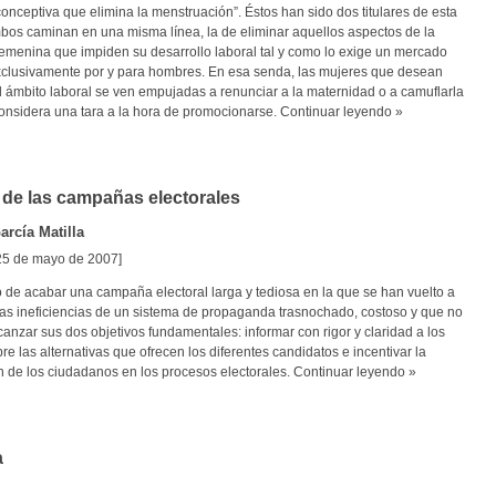
conceptiva que elimina la menstruación”. Éstos han sido dos titulares de esta
os caminan en una misma línea, la de eliminar aquellos aspectos de la
femenina que impiden su desarrollo laboral tal y como lo exige un mercado
clusivamente por y para hombres. En esa senda, las mujeres que desean
el ámbito laboral se ven empujadas a renunciar a la maternidad o a camuflarla
onsidera una tara a la hora de promocionarse.
Continuar leyendo »
s de las campañas electorales
rcía Matilla
 25 de mayo de 2007]
o de acabar una campaña electoral larga y tediosa en la que se han vuelto a
as ineficiencias de un sistema de propaganda trasnochado, costoso y que no
anzar sus dos objetivos fundamentales: informar con rigor y claridad a los
re las alternativas que ofrecen los diferentes candidatos e incentivar la
n de los ciudadanos en los procesos electorales.
Continuar leyendo »
a