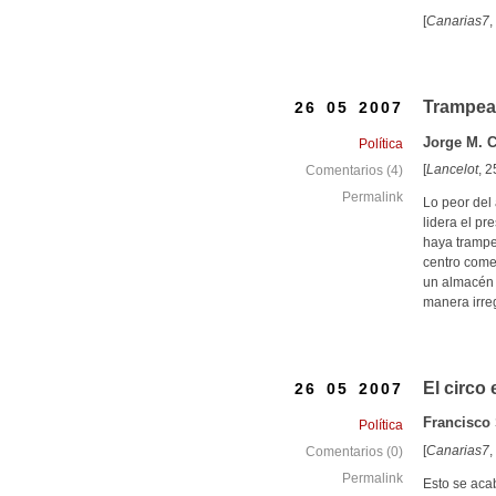
[
Canarias7
,
Trampea
26 05 2007
Jorge M. C
Política
[
Lancelot
, 
Comentarios (4)
Permalink
Lo peor del 
lidera el p
haya trampe
centro comer
un almacén 
manera irre
El circo 
26 05 2007
Francisco
Política
[
Canarias7
,
Comentarios (0)
Permalink
Esto se acab