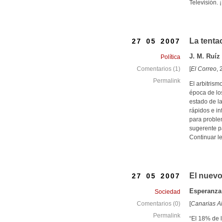
Televisión. 
La tenta
27 05 2007
J. M. Ruíz
Política
[
El Correo
,
Comentarios (1)
Permalink
El arbitrism
época de lo
estado de la
rápidos e in
para proble
sugerente p
Continuar l
El nuevo
27 05 2007
Esperanza
Sociedad
[
Canarias A
Comentarios (0)
Permalink
“El 18% de 