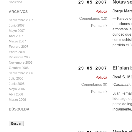
Notas so
29 05 2007
Sociedad
Jorge Mar
Política
ARCHIVOS
— Parece qu
Comentarios (13)
Septiembre 2007
elecciones e
Junio 2007
Permalink
afrontaba la
Mayo 2007
curioso que 
Abril 2007
con muchísi
Marzo 2007
perdido el 3
Febrero 2007
Enero 2007
Diciembre 2006
Noviembre 2006
El ‘plan 
29 05 2007
Octubre 2006
Septiembre 2006
José S. Mú
Política
Julio 2006
Junio 2006
[
Canarias7
,
Comentarios (0)
Mayo 2006
Permalink
Juan Fernand
Abril 2006
liderazgo de
Marzo 2006
pacto de leg
incialmente
BÚSQUEDA