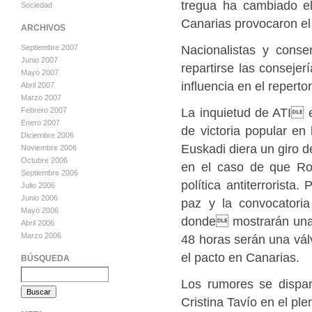
tregua ha cambiado el
Sociedad
Canarias provocaron el
ARCHIVOS
Nacionalistas y cons
Septiembre 2007
Junio 2007
repartirse las conseje
Mayo 2007
influencia en el reperto
Abril 2007
Marzo 2007
La inquietud de ATI es
Febrero 2007
Enero 2007
de victoria popular en 
Diciembre 2006
Euskadi diera un giro d
Noviembre 2006
Octubre 2006
en el caso de que Ro
Septiembre 2006
política antiterrorista
Julio 2006
Junio 2006
paz y la convocatori
Mayo 2006
donde mostrarán una v
Abril 2006
Marzo 2006
48 horas serán una vál
el pacto en Canarias.
BÚSQUEDA
Los rumores se dispar
Cristina Tavío en el pl