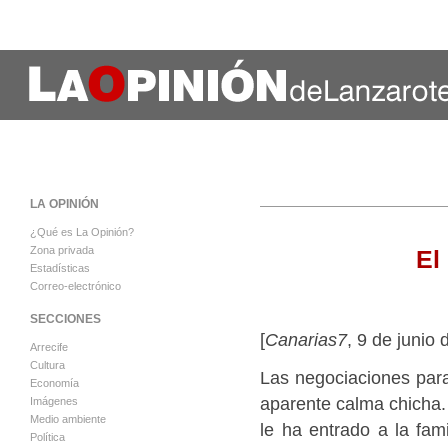
LA OPINIÓN
¿Qué es La Opinión?
Zona privada
El
Estadísticas
Correo-electrónico
SECCIONES
[
Canarias7
, 9 de junio
Arrecife
Cultura
Las negociaciones para
Economía
aparente calma chicha.
Imágenes
Medio ambiente
le ha entrado a la fami
Política