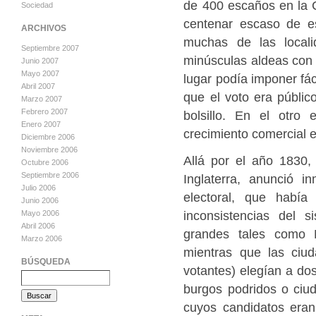
de 400 escaños en la 
Sociedad
centenar escaso de e
ARCHIVOS
muchas de las locali
Septiembre 2007
minúsculas aldeas con m
Junio 2007
Mayo 2007
lugar podía imponer fá
Abril 2007
que el voto era públic
Marzo 2007
Febrero 2007
bolsillo. En el otro 
Enero 2007
crecimiento comercial e
Diciembre 2006
Noviembre 2006
Allá por el año 1830,
Octubre 2006
Septiembre 2006
Inglaterra, anunció i
Julio 2006
electoral, que habí
Junio 2006
inconsistencias del 
Mayo 2006
Abril 2006
grandes tales como 
Marzo 2006
mientras que las ciu
BÚSQUEDA
votantes) elegían a d
burgos podridos o ciud
cuyos candidatos eran