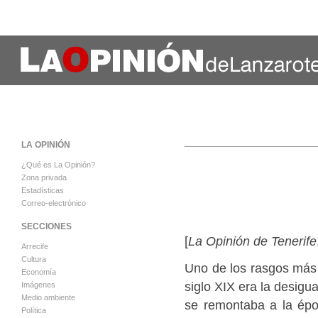
LA OPINIÓN
¿Qué es La Opinión?
Zona privada
Estadísticas
Correo-electrónico
SECCIONES
[
La Opinión de Tenerife
Arrecife
Cultura
Uno de los rasgos más d
Economía
siglo XIX era la desigu
Imágenes
Medio ambiente
se remontaba a la ép
Política